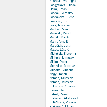
Kušniráková, Ingrid
Lengyelová, Tünde
Liška, Anton
Londák, Miroslav
Londáková, Elena
Lukačka, Ján
Lysý, Miroslav
Macho, Peter
Maliniak, Pavol
Manák, Marián
Mann, Arne B.
Marušiak, Juraj
Matus, László
Michálek, Slavomír
Michela, Miroslav
Mičko, Peter
Morovics, Miroslav
Mucska, Vincent
Nagy, Imrich
Nemec, Miroslav
Nemeš, Jaroslav
Pekařová, Katarína
Pešek, Ján
Petruf, Pavol
Piahanau, Aliaksandr
Poláčková, Zuzana
Poriezová, Miriam