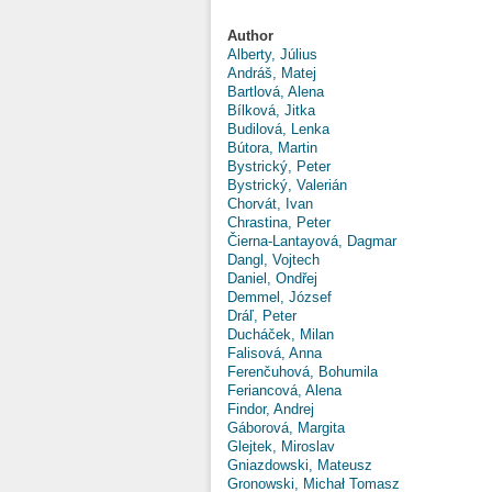
Author
Alberty, Július
Andráš, Matej
Bartlová, Alena
Bílková, Jitka
Budilová, Lenka
Bútora, Martin
Bystrický, Peter
Bystrický, Valerián
Chorvát, Ivan
Chrastina, Peter
Čierna-Lantayová, Dagmar
Dangl, Vojtech
Daniel, Ondřej
Demmel, József
Dráľ, Peter
Ducháček, Milan
Falisová, Anna
Ferenčuhová, Bohumila
Feriancová, Alena
Findor, Andrej
Gáborová, Margita
Glejtek, Miroslav
Gniazdowski, Mateusz
Gronowski, Michał Tomasz