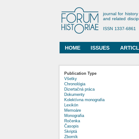
Forum His
journal for history
and related discip
ISSN 1337-6861
HOME
ISSUES
ARTIC
Main menu
Publication Type
Všetky
Chronológia
Dizertačná práca
Dokumenty
Kolektívna monografia
Lexikón
Memoáre
Monografia
Ročenka
Časopis
Skriptá
Zborník