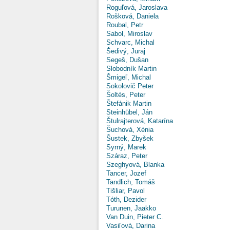
Roguľová, Jaroslava
Rošková, Daniela
Roubal, Petr
Sabol, Miroslav
Schvarc, Michal
Šedivý, Juraj
Segeš, Dušan
Slobodník Martin
Šmigeľ, Michal
Sokolovič Peter
Šoltés, Peter
Štefánik Martin
Steinhübel, Ján
Štulrajterová, Katarína
Šuchová, Xénia
Šustek, Zbyšek
Syrný, Marek
Száraz, Peter
Szeghyová, Blanka
Tancer, Jozef
Tandlich, Tomáš
Tišliar, Pavol
Tóth, Dezider
Turunen, Jaakko
Van Duin, Pieter C.
Vasiľová, Darina