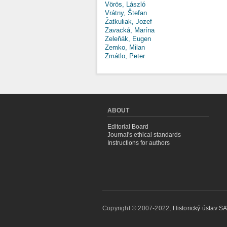
Vörös, László
Vrátny, Štefan
Žatkuliak, Jozef
Zavacká, Marína
Zeleňák, Eugen
Zemko, Milan
Zmátlo, Peter
ABOUT
Editorial Board
Journal's ethical standards
Instructions for authors
Copyright © 2007-2022,
Historický ústav SAV,