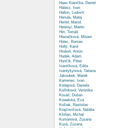
Haas Kianička, Daniel
Halász, Ivan
Hallon, Ľudovít
Hanula, Matej
Hertel, Maroš
Hetényi, Martin
Hirt, Tomáš
Hlavačková, Miriam
Holec, Roman
Hollý, Karol
Hruboň, Anton
Hudek, Adam
Hunčík, Péter
Ivaničková, Edita
Ivantyšynová, Tatiana
Jakoubek, Marek
Kamenec, Ivan
Kodajová, Daniela
Kořínková, Veronika
Kováč, Dušan
Kowalská, Eva
Kožiak, Rastislav
Krajčovičová, Natália
Kšiňan, Michal
Kumanová, Zuzana
Kusá, Zuzana