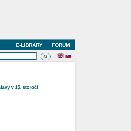
E-LIBRARY
FORUM
Search
h form
lavy v 15. storočí