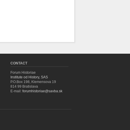
CONTACT
Forum Historiae
Institute od History, SAS
P.O.Box 198, Klemensova 19
814 99 Bratislava
E-mail:
forumhistoriae@savba.sk