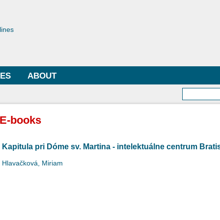
Skip to
main
toriae
content
lines
LES
ABOUT
Searc
E-books
Kapitula pri Dóme sv. Martina - intelektuálne centrum Bratis
Hlavačková, Miriam