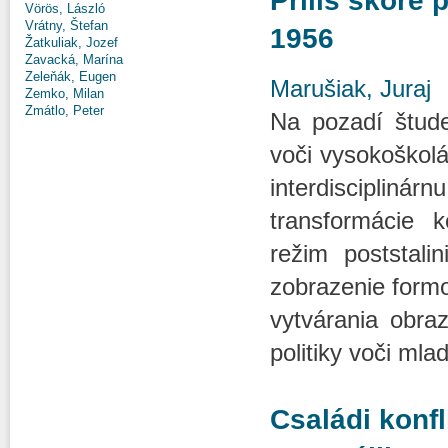
Príliš skoré 
Vörös, László
Vrátny, Štefan
1956
Žatkuliak, Jozef
Zavacká, Marína
Zeleňák, Eugen
Marušiak, Juraj
Zemko, Milan
Zmátlo, Peter
Na pozadí štude
voči vysokoškolá
interdisciplinár
transformácie 
režim poststali
zobrazenie form
vytvárania obraz
politiky voči ml
Családi konfl