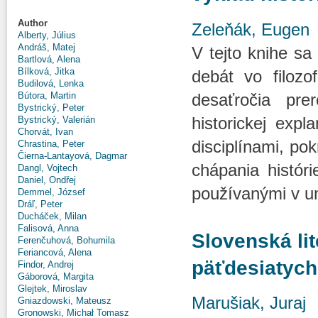
Author
Zeleňák, Eugen
Alberty, Július
Andráš, Matej
V tejto knihe sa 
Bartlová, Alena
Bílková, Jitka
debát vo filozo
Budilová, Lenka
desaťročia pre
Bútora, Martin
Bystrický, Peter
historickej expl
Bystrický, Valerián
Chorvát, Ivan
disciplínami, po
Chrastina, Peter
Čierna-Lantayová, Dagmar
chápania históri
Dangl, Vojtech
Daniel, Ondřej
používanými v um
Demmel, József
Dráľ, Peter
Ducháček, Milan
Falisová, Anna
Slovenská lit
Ferenčuhová, Bohumila
Feriancová, Alena
päťdesiatych
Findor, Andrej
Gáborová, Margita
Glejtek, Miroslav
Marušiak, Juraj
Gniazdowski, Mateusz
Gronowski, Michał Tomasz