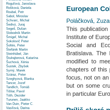
Roguľová, Jaroslava
European Col
Rošková, Daniela
Roubal, Petr
Sabol, Miroslav
Poláčková, Zuz
Schvarc, Michal
Šedivý, Juraj
This publication
Segeš, Dušan
Slobodník Martin
Institute of Euro
Šmigeľ, Michal
Sokolovič Peter
Social and Eco
Šoltés, Peter
Štefánik Martin
Bratislava. The
Steinhübel, Ján
Štulrajterová, Katarína
modified to mee
Šuchová, Xénia
Šustek, Zbyšek
chapters of this 
Syrný, Marek
Száraz, Peter
focus, not on an
Szeghyová, Blanka
Tancer, Jozef
but on some cru
Tandlich, Tomáš
Tišliar, Pavol
in particular Eur
Tóth, Dezider
Turunen, Jaakko
Van Duin, Pieter C.
Vasiľová, Darina