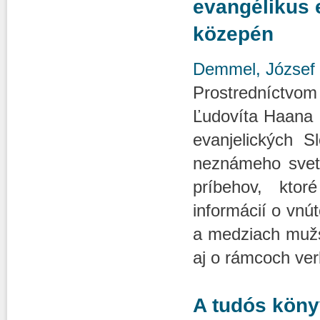
evangélikus 
közepén
Demmel, József
Prostredníctvo
Ľudovíta Haana 
evanjelických 
neznámeho sveta
príbehov, kto
informácií o vnú
a medziach mužsk
aj o rámcoch ver
A tudós köny