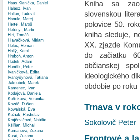
Kniha sa zaob
Haas Kianička, Daniel
Halász, Ivan
slovenskou lite
Hallon, Ľudovít
Hanula, Matej
polovice 50. ro
Hertel, Maroš
Hetényi, Martin
kniha sleduje, 
Hirt, Tomáš
Hlavačková, Miriam
XX. zjazde Komu
Holec, Roman
Hollý, Karol
do začiatku 6
Hruboň, Anton
Hudek, Adam
občianskej spo
Hunčík, Péter
Ivaničková, Edita
ideologického di
Ivantyšynová, Tatiana
Jakoubek, Marek
obdobie po roku 
Kamenec, Ivan
Kodajová, Daniela
Kořínková, Veronika
Kováč, Dušan
Trnava v rok
Kowalská, Eva
Kožiak, Rastislav
Krajčovičová, Natália
Sokolovič Peter
Kšiňan, Michal
Kumanová, Zuzana
Frontové a la
Kusá, Zuzana