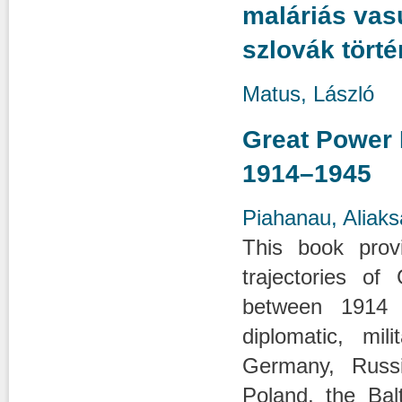
maláriás va
szlovák törté
Matus, László
Great Power 
1914–1945
Piahanau, Aliaks
This book prov
trajectories o
between 1914 
diplomatic, mil
Germany, Russi
Poland, the Bal