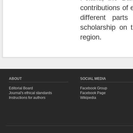
contributions of 
different part
scholarship on t
region.
Pages
ABOUT
SOCIAL MEDIA
Editorial Board
Facebook Group
Journal's ethical standards
Facebook Page
Instructions for authors
Wikipedia