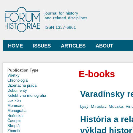
Ski
mai
Forum Historiae
journal for history
con
and related disciplines
ISSN 1337-6861
HOME
ISSUES
ARTICLES
ABOUT
Main menu
Publication Type
E-books
Všetky
Chronológia
Dizertačná práca
Dokumenty
Varadínsky r
Kolektívna monografia
Lexikón
Memoáre
Lysý, Miroslav
,
Mucska, Vin
Monografia
Ročenka
História a re
Časopis
Skriptá
výklad histor
Zborník