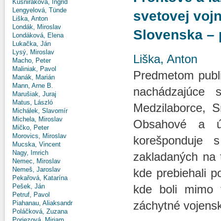
Kušniráková, Ingrid
Lengyelová, Tünde
svetovej voj
Liška, Anton
Londák, Miroslav
Slovenska – 
Londáková, Elena
Lukačka, Ján
Lysý, Miroslav
Liška, Anton
Macho, Peter
Maliniak, Pavol
Predmetom publik
Manák, Marián
Mann, Arne B.
nachádzajúce 
Marušiak, Juraj
Matus, László
Medzilaborce, S
Michálek, Slavomír
Michela, Miroslav
Obsahové a ú
Mičko, Peter
Morovics, Miroslav
korešponduje s
Mucska, Vincent
Nagy, Imrich
zakladaných na 
Nemec, Miroslav
Nemeš, Jaroslav
kde prebiehali p
Pekařová, Katarína
Pešek, Ján
kde boli mimo f
Petruf, Pavol
záchytné vojensk
Piahanau, Aliaksandr
Poláčková, Zuzana
Poriezová, Miriam