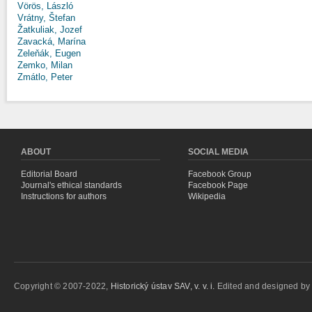
Vörös, László
Vrátny, Štefan
Žatkuliak, Jozef
Zavacká, Marína
Zeleňák, Eugen
Zemko, Milan
Zmátlo, Peter
ABOUT
SOCIAL MEDIA
Editorial Board
Facebook Group
Journal's ethical standards
Facebook Page
Instructions for authors
Wikipedia
Copyright © 2007-2022,
Historický ústav SAV, v. v. i.
Edited and designed b