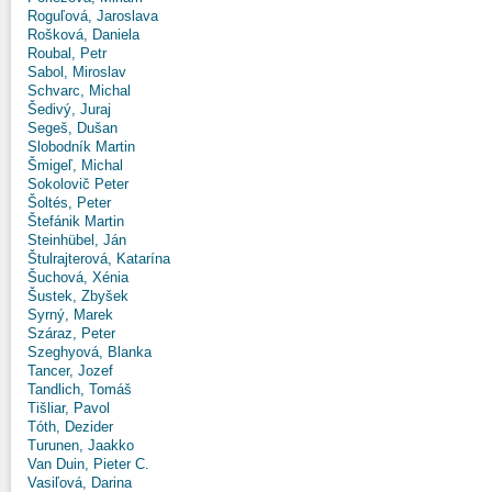
Roguľová, Jaroslava
Rošková, Daniela
Roubal, Petr
Sabol, Miroslav
Schvarc, Michal
Šedivý, Juraj
Segeš, Dušan
Slobodník Martin
Šmigeľ, Michal
Sokolovič Peter
Šoltés, Peter
Štefánik Martin
Steinhübel, Ján
Štulrajterová, Katarína
Šuchová, Xénia
Šustek, Zbyšek
Syrný, Marek
Száraz, Peter
Szeghyová, Blanka
Tancer, Jozef
Tandlich, Tomáš
Tišliar, Pavol
Tóth, Dezider
Turunen, Jaakko
Van Duin, Pieter C.
Vasiľová, Darina