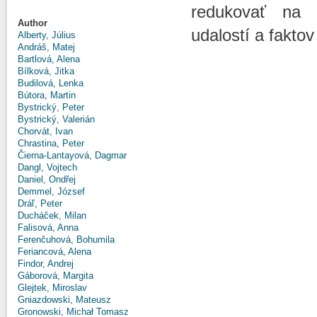
redukovať na čí
Author
udalostí a fakto
Alberty, Július
Andráš, Matej
Bartlová, Alena
Bílková, Jitka
Budilová, Lenka
Bútora, Martin
Bystrický, Peter
Bystrický, Valerián
Chorvát, Ivan
Chrastina, Peter
Čierna-Lantayová, Dagmar
Dangl, Vojtech
Daniel, Ondřej
Demmel, József
Dráľ, Peter
Ducháček, Milan
Falisová, Anna
Ferenčuhová, Bohumila
Feriancová, Alena
Findor, Andrej
Gáborová, Margita
Glejtek, Miroslav
Gniazdowski, Mateusz
Gronowski, Michał Tomasz