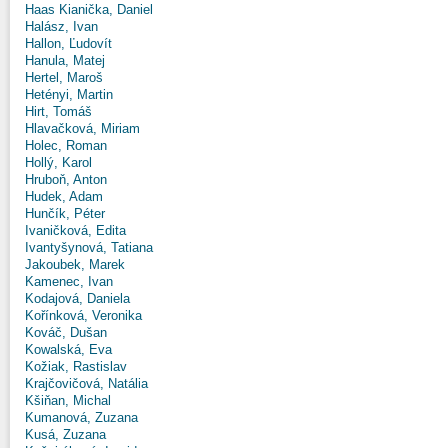
Haas Kianička, Daniel
Halász, Ivan
Hallon, Ľudovít
Hanula, Matej
Hertel, Maroš
Hetényi, Martin
Hirt, Tomáš
Hlavačková, Miriam
Holec, Roman
Hollý, Karol
Hruboň, Anton
Hudek, Adam
Hunčík, Péter
Ivaničková, Edita
Ivantyšynová, Tatiana
Jakoubek, Marek
Kamenec, Ivan
Kodajová, Daniela
Kořínková, Veronika
Kováč, Dušan
Kowalská, Eva
Kožiak, Rastislav
Krajčovičová, Natália
Kšiňan, Michal
Kumanová, Zuzana
Kusá, Zuzana