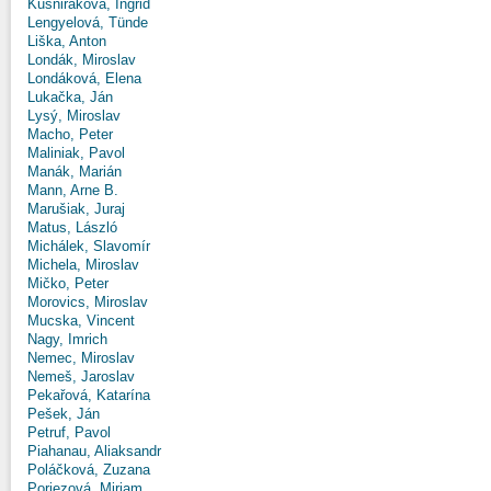
Kušniráková, Ingrid
Lengyelová, Tünde
Liška, Anton
Londák, Miroslav
Londáková, Elena
Lukačka, Ján
Lysý, Miroslav
Macho, Peter
Maliniak, Pavol
Manák, Marián
Mann, Arne B.
Marušiak, Juraj
Matus, László
Michálek, Slavomír
Michela, Miroslav
Mičko, Peter
Morovics, Miroslav
Mucska, Vincent
Nagy, Imrich
Nemec, Miroslav
Nemeš, Jaroslav
Pekařová, Katarína
Pešek, Ján
Petruf, Pavol
Piahanau, Aliaksandr
Poláčková, Zuzana
Poriezová, Miriam