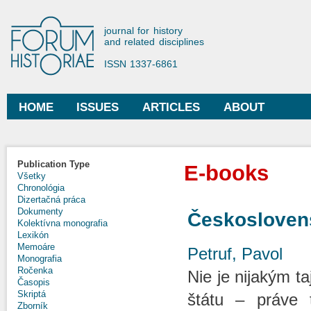
Ski
mai
Forum Historiae
journal for history
con
and related disciplines
ISSN 1337-6861
HOME
ISSUES
ARTICLES
ABOUT
Main menu
Publication Type
E-books
Všetky
Chronológia
Dizertačná práca
Dokumenty
Českoslovens
Kolektívna monografia
Lexikón
Memoáre
Petruf, Pavol
Monografia
Ročenka
Nie je nijakým ta
Časopis
Skriptá
štátu – práve 
Zborník