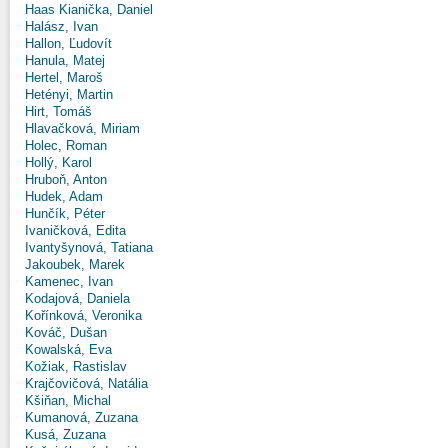
Haas Kianička, Daniel
Halász, Ivan
Hallon, Ľudovít
Hanula, Matej
Hertel, Maroš
Hetényi, Martin
Hirt, Tomáš
Hlavačková, Miriam
Holec, Roman
Hollý, Karol
Hruboň, Anton
Hudek, Adam
Hunčík, Péter
Ivaničková, Edita
Ivantyšynová, Tatiana
Jakoubek, Marek
Kamenec, Ivan
Kodajová, Daniela
Kořínková, Veronika
Kováč, Dušan
Kowalská, Eva
Kožiak, Rastislav
Krajčovičová, Natália
Kšiňan, Michal
Kumanová, Zuzana
Kusá, Zuzana