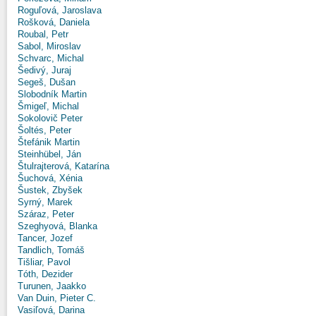
Roguľová, Jaroslava
Rošková, Daniela
Roubal, Petr
Sabol, Miroslav
Schvarc, Michal
Šedivý, Juraj
Segeš, Dušan
Slobodník Martin
Šmigeľ, Michal
Sokolovič Peter
Šoltés, Peter
Štefánik Martin
Steinhübel, Ján
Štulrajterová, Katarína
Šuchová, Xénia
Šustek, Zbyšek
Syrný, Marek
Száraz, Peter
Szeghyová, Blanka
Tancer, Jozef
Tandlich, Tomáš
Tišliar, Pavol
Tóth, Dezider
Turunen, Jaakko
Van Duin, Pieter C.
Vasiľová, Darina