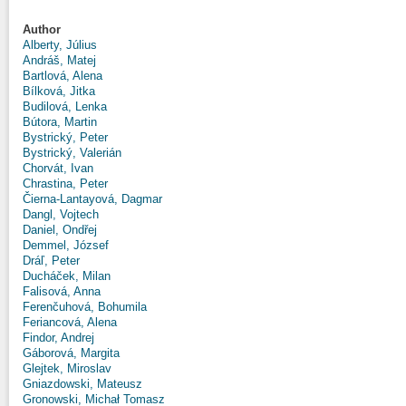
Author
Alberty, Július
Andráš, Matej
Bartlová, Alena
Bílková, Jitka
Budilová, Lenka
Bútora, Martin
Bystrický, Peter
Bystrický, Valerián
Chorvát, Ivan
Chrastina, Peter
Čierna-Lantayová, Dagmar
Dangl, Vojtech
Daniel, Ondřej
Demmel, József
Dráľ, Peter
Ducháček, Milan
Falisová, Anna
Ferenčuhová, Bohumila
Feriancová, Alena
Findor, Andrej
Gáborová, Margita
Glejtek, Miroslav
Gniazdowski, Mateusz
Gronowski, Michał Tomasz