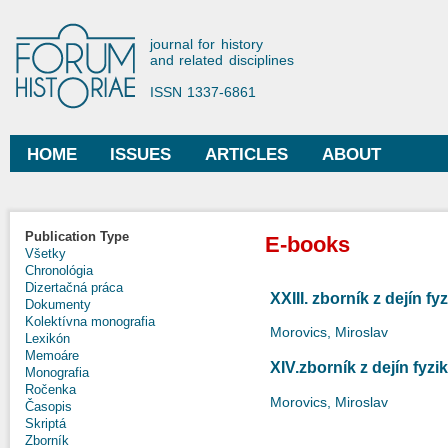
Ski
mai
Forum Historiae
journal for history
con
and related disciplines
ISSN 1337-6861
HOME
ISSUES
ARTICLES
ABOUT
Main menu
Publication Type
E-books
Všetky
Chronológia
Dizertačná práca
XXIII. zborník z dejín fy
Dokumenty
Kolektívna monografia
Morovics, Miroslav
Lexikón
Memoáre
XIV.zborník z dejín fyzi
Monografia
Ročenka
Morovics, Miroslav
Časopis
Skriptá
Zborník