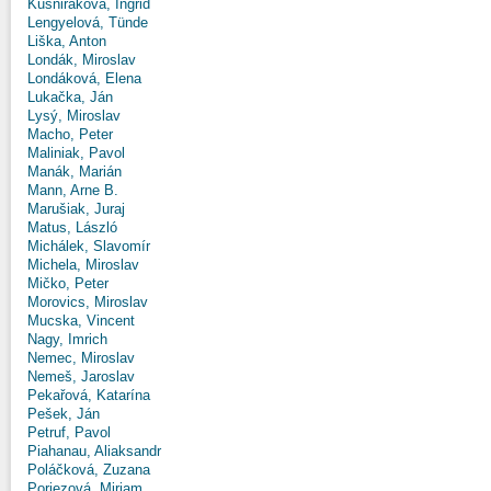
Kušniráková, Ingrid
Lengyelová, Tünde
Liška, Anton
Londák, Miroslav
Londáková, Elena
Lukačka, Ján
Lysý, Miroslav
Macho, Peter
Maliniak, Pavol
Manák, Marián
Mann, Arne B.
Marušiak, Juraj
Matus, László
Michálek, Slavomír
Michela, Miroslav
Mičko, Peter
Morovics, Miroslav
Mucska, Vincent
Nagy, Imrich
Nemec, Miroslav
Nemeš, Jaroslav
Pekařová, Katarína
Pešek, Ján
Petruf, Pavol
Piahanau, Aliaksandr
Poláčková, Zuzana
Poriezová, Miriam