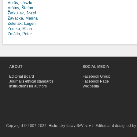
Vörös, László
Vrátny, Štefan
Žatkuliak, Jozef
Zavacká, Marína
Zeleňák, Eugen
Zemko, Milan
Zmátlo, Peter
ABOUT
SOCIAL MEDIA
Editorial Board
Facebook Group
Journal's ethical standards
Facebook Page
Instructions for authors
Wikipedia
Copyright © 2007-2022,
Historický ústav SAV, v. v. i.
Edited and designed b