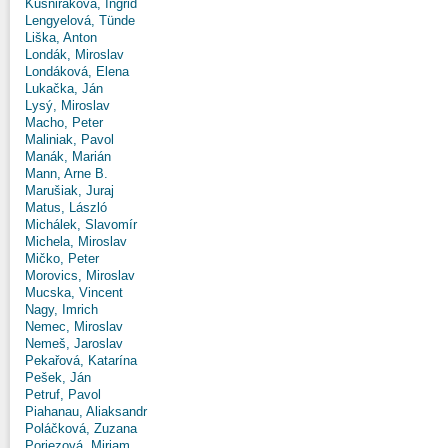
Kušniráková, Ingrid
Lengyelová, Tünde
Liška, Anton
Londák, Miroslav
Londáková, Elena
Lukačka, Ján
Lysý, Miroslav
Macho, Peter
Maliniak, Pavol
Manák, Marián
Mann, Arne B.
Marušiak, Juraj
Matus, László
Michálek, Slavomír
Michela, Miroslav
Mičko, Peter
Morovics, Miroslav
Mucska, Vincent
Nagy, Imrich
Nemec, Miroslav
Nemeš, Jaroslav
Pekařová, Katarína
Pešek, Ján
Petruf, Pavol
Piahanau, Aliaksandr
Poláčková, Zuzana
Poriezová, Miriam