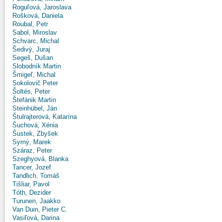
Roguľová, Jaroslava
Rošková, Daniela
Roubal, Petr
Sabol, Miroslav
Schvarc, Michal
Šedivý, Juraj
Segeš, Dušan
Slobodník Martin
Šmigeľ, Michal
Sokolovič Peter
Šoltés, Peter
Štefánik Martin
Steinhübel, Ján
Štulrajterová, Katarína
Šuchová, Xénia
Šustek, Zbyšek
Syrný, Marek
Száraz, Peter
Szeghyová, Blanka
Tancer, Jozef
Tandlich, Tomáš
Tišliar, Pavol
Tóth, Dezider
Turunen, Jaakko
Van Duin, Pieter C.
Vasiľová, Darina