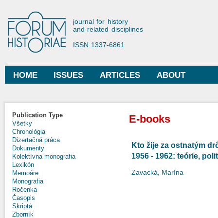
Ski
mai
Forum Historiae
journal for history
con
and related disciplines
ISSN 1337-6861
HOME
ISSUES
ARTICLES
ABOUT
Main menu
Publication Type
E-books
Všetky
Chronológia
Dizertačná práca
Kto žije za ostnatým d
Dokumenty
1956 - 1962: teórie, po
Kolektívna monografia
Lexikón
Zavacká, Marína
Memoáre
Monografia
Ročenka
Časopis
Skriptá
Zborník