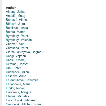
Author
Alberty, Július
Andráš, Matej
Bartlová, Alena
Bílková, Jitka
Budilová, Lenka
Bútora, Martin
Bystrický, Peter
Bystrický, Valerián
Chorvát, Ivan
Chrastina, Peter
Čierna-Lantayová, Dagmar
Dangl, Vojtech
Daniel, Ondřej
Demmel, József
Dráľ, Peter
Ducháček, Milan
Falisová, Anna
Ferenčuhová, Bohumila
Feriancová, Alena
Findor, Andrej
Gáborová, Margita
Glejtek, Miroslav
Gniazdowski, Mateusz
Gronowski, Michał Tomasz