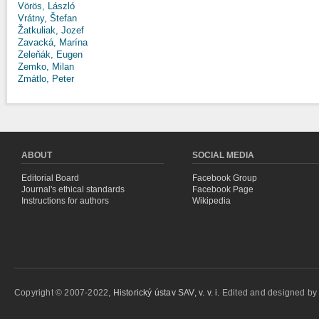
Vörös, László
Vrátny, Štefan
Žatkuliak, Jozef
Zavacká, Marína
Zeleňák, Eugen
Zemko, Milan
Zmátlo, Peter
ABOUT
SOCIAL MEDIA
Editorial Board
Facebook Group
Journal's ethical standards
Facebook Page
Instructions for authors
Wikipedia
Copyright © 2007-2022,
Historický ústav SAV, v. v. i.
Edited and designed b