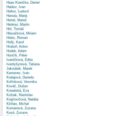
Haas Kianička, Daniel
Halász, Ivan
Hallon, Ľudovít
Hanula, Matej
Hertel, Maroš
Hetényi, Martin
Hirt, Tomáš
Hlavačková, Miriam
Holec, Roman
Hollý, Karol
Hruboň, Anton
Hudek, Adam
Hunčík, Péter
Ivaničková, Edita
Ivantyšynová, Tatiana
Jakoubek, Marek
Kamenec, Ivan
Kodajová, Daniela
Kořínková, Veronika
Kováč, Dušan
Kowalská, Eva
Kožiak, Rastislav
Krajčovičová, Natália
Kšiňan, Michal
Kumanová, Zuzana
Kusá, Zuzana