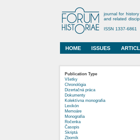
Forum His
journal for history
and related discip
ISSN 1337-6861
HOME
ISSUES
ARTIC
Main menu
Publication Type
Všetky
Chronológia
Dizertačná práca
Dokumenty
Kolektívna monografia
Lexikón
Memoáre
Monografia
Ročenka
Časopis
Skriptá
Zborník