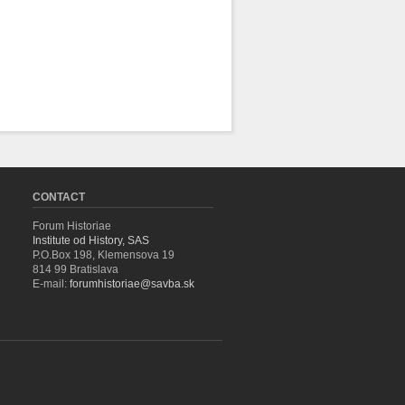
CONTACT
Forum Historiae
Institute od History, SAS
P.O.Box 198, Klemensova 19
814 99 Bratislava
E-mail:
forumhistoriae@savba.sk