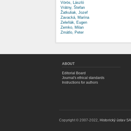
Vörös, László
Vrátny, Štefan
Žatkuliak, Jozef
Zavacká, Marína
Zeleňák, Eugen
Zemko, Milan
Zmátlo, Peter
ABOUT
Editorial Board
Journal's ethical standards
Instructions for authors
Copyright © 2007-2022,
Historický ústav SAV,