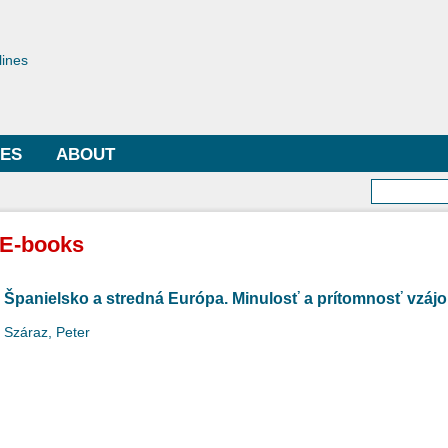
Skip to
main
toriae
content
lines
LES
ABOUT
Searc
E-books
Španielsko a stredná Európa. Minulosť a prítomnosť vzá
Száraz, Peter