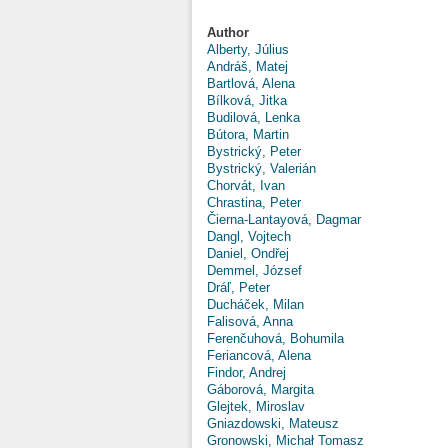
Author
Alberty, Július
Andráš, Matej
Bartlová, Alena
Bílková, Jitka
Budilová, Lenka
Bútora, Martin
Bystrický, Peter
Bystrický, Valerián
Chorvát, Ivan
Chrastina, Peter
Čierna-Lantayová, Dagmar
Dangl, Vojtech
Daniel, Ondřej
Demmel, József
Dráľ, Peter
Ducháček, Milan
Falisová, Anna
Ferenčuhová, Bohumila
Feriancová, Alena
Findor, Andrej
Gáborová, Margita
Glejtek, Miroslav
Gniazdowski, Mateusz
Gronowski, Michał Tomasz