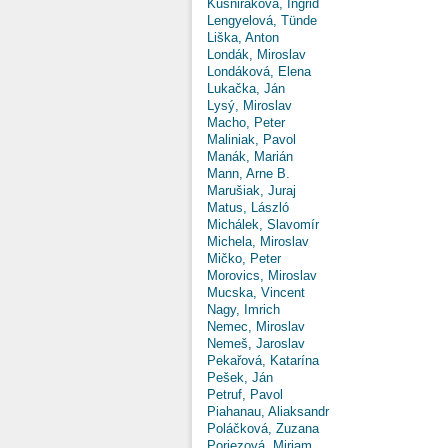
Kušniráková, Ingrid
Lengyelová, Tünde
Liška, Anton
Londák, Miroslav
Londáková, Elena
Lukačka, Ján
Lysý, Miroslav
Macho, Peter
Maliniak, Pavol
Manák, Marián
Mann, Arne B.
Marušiak, Juraj
Matus, László
Michálek, Slavomír
Michela, Miroslav
Mičko, Peter
Morovics, Miroslav
Mucska, Vincent
Nagy, Imrich
Nemec, Miroslav
Nemeš, Jaroslav
Pekařová, Katarína
Pešek, Ján
Petruf, Pavol
Piahanau, Aliaksandr
Poláčková, Zuzana
Poriezová, Miriam