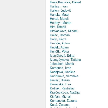
Haas Kianička, Daniel
Halász, Ivan
Hallon, Ľudovít
Hanula, Matej
Hertel, Maroš
Hetényi, Martin
Hirt, Tomáš
Hlavačková, Miriam
Holec, Roman
Hollý, Karol
Hruboň, Anton
Hudek, Adam
Hunčík, Péter
Ivaničková, Edita
Ivantyšynová, Tatiana
Jakoubek, Marek
Kamenec, Ivan
Kodajová, Daniela
Kořínková, Veronika
Kováč, Dušan
Kowalská, Eva
Kožiak, Rastislav
Krajčovičová, Natália
Kšiňan, Michal
Kumanová, Zuzana
Kusá, Zuzana