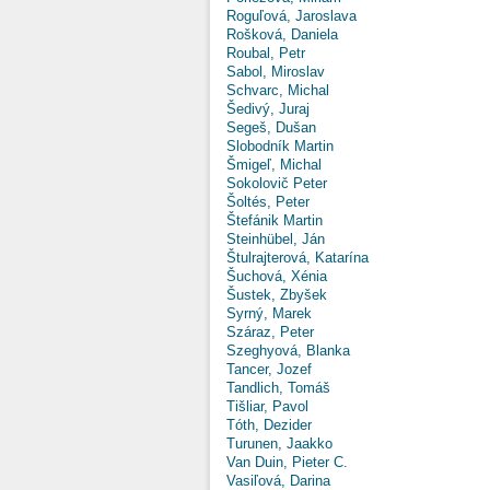
Roguľová, Jaroslava
Rošková, Daniela
Roubal, Petr
Sabol, Miroslav
Schvarc, Michal
Šedivý, Juraj
Segeš, Dušan
Slobodník Martin
Šmigeľ, Michal
Sokolovič Peter
Šoltés, Peter
Štefánik Martin
Steinhübel, Ján
Štulrajterová, Katarína
Šuchová, Xénia
Šustek, Zbyšek
Syrný, Marek
Száraz, Peter
Szeghyová, Blanka
Tancer, Jozef
Tandlich, Tomáš
Tišliar, Pavol
Tóth, Dezider
Turunen, Jaakko
Van Duin, Pieter C.
Vasiľová, Darina