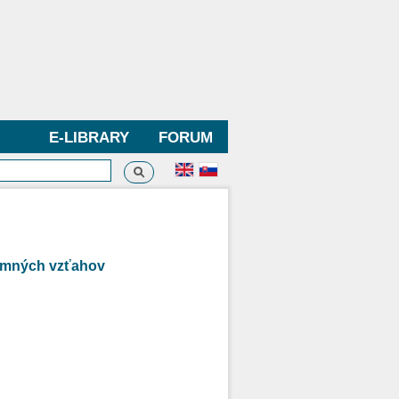
E-LIBRARY
FORUM
Search
h form
jomných vzťahov