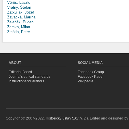
Vörös, László
Vrátny, Štefan
Žatkuliak, Jozef
Zavacká, Marína
Zeleňák, Eugen
Zemko, Milan
Zmátlo, Peter
ABOUT
SOCIAL MEDIA
Editorial Board
Facebook Group
Journal's ethical standards
Facebook Page
Instructions for authors
Wikipedia
Copyright © 2007-2022,
Historický ústav SAV, v. v. i.
Edited and designed b