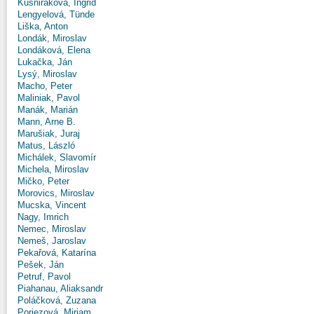
Kušniráková, Ingrid
Lengyelová, Tünde
Liška, Anton
Londák, Miroslav
Londáková, Elena
Lukačka, Ján
Lysý, Miroslav
Macho, Peter
Maliniak, Pavol
Manák, Marián
Mann, Arne B.
Marušiak, Juraj
Matus, László
Michálek, Slavomír
Michela, Miroslav
Mičko, Peter
Morovics, Miroslav
Mucska, Vincent
Nagy, Imrich
Nemec, Miroslav
Nemeš, Jaroslav
Pekařová, Katarína
Pešek, Ján
Petruf, Pavol
Piahanau, Aliaksandr
Poláčková, Zuzana
Poriezová, Miriam