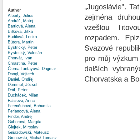
„Jugoslávie". Ta
Author
zejména druhou
Alberty, Július
Andráš, Matej
vzešlou Titovo
Bartlová, Alena
Bílková, Jitka
rozpadem. Epizo
Budilová, Lenka
Bútora, Martin
Svazové republi
Bystrický, Peter
Bystrický, Valerián
pro můj výzkum 
Chorvát, Ivan
Chrastina, Peter
dalších vybraný
Čierna-Lantayová, Dagmar
Dangl, Vojtech
Chorvatska a Bo
Daniel, Ondřej
Demmel, József
Dráľ, Peter
Ducháček, Milan
Falisová, Anna
Ferenčuhová, Bohumila
Feriancová, Alena
Findor, Andrej
Gáborová, Margita
Glejtek, Miroslav
Gniazdowski, Mateusz
Gronowski, Michał Tomasz