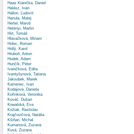
Haas Kianička, Daniel
Halász, Ivan
Hallon, Ľudovít
Hanula, Matej
Hertel, Maroš
Hetényi, Martin
Hirt, Tomáš
Hlavačková, Miriam
Holec, Roman
Hollý, Karol
Hruboň, Anton
Hudek, Adam
Hunčík, Péter
Ivaničková, Edita
Ivantyšynová, Tatiana
Jakoubek, Marek
Kamenec, Ivan
Kodajová, Daniela
Kořínková, Veronika
Kováč, Dušan
Kowalská, Eva
Kožiak, Rastislav
Krajčovičová, Natália
Kšiňan, Michal
Kumanová, Zuzana
Kusá, Zuzana