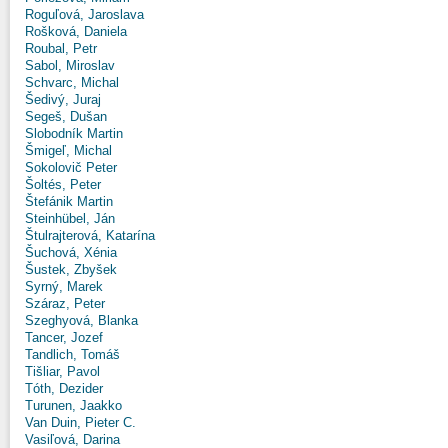
Roguľová, Jaroslava
Rošková, Daniela
Roubal, Petr
Sabol, Miroslav
Schvarc, Michal
Šedivý, Juraj
Segeš, Dušan
Slobodník Martin
Šmigeľ, Michal
Sokolovič Peter
Šoltés, Peter
Štefánik Martin
Steinhübel, Ján
Štulrajterová, Katarína
Šuchová, Xénia
Šustek, Zbyšek
Syrný, Marek
Száraz, Peter
Szeghyová, Blanka
Tancer, Jozef
Tandlich, Tomáš
Tišliar, Pavol
Tóth, Dezider
Turunen, Jaakko
Van Duin, Pieter C.
Vasiľová, Darina