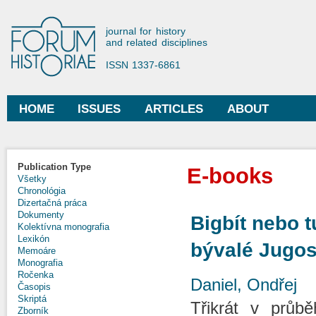
Ski
mai
Forum Historiae
journal for history
con
and related disciplines
ISSN 1337-6861
HOME
ISSUES
ARTICLES
ABOUT
Main menu
Publication Type
E-books
Všetky
Chronológia
Dizertačná práca
Dokumenty
Bigbít nebo t
Kolektívna monografia
Lexikón
bývalé Jugos
Memoáre
Monografia
Ročenka
Daniel, Ondřej
Časopis
Skriptá
Třikrát v průb
Zborník