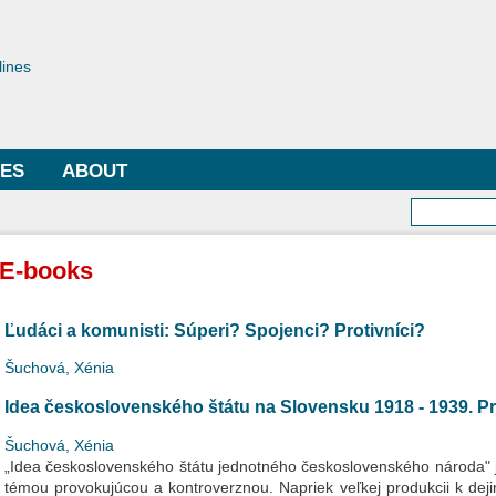
Skip to
main
toriae
content
lines
LES
ABOUT
Searc
E-books
Ľudáci a komunisti: Súperi? Spojenci? Protivníci?
Šuchová, Xénia
Idea československého štátu na Slovensku 1918 - 1939. Pro
Šuchová, Xénia
„Idea československého štátu jednotného československého národa" j
témou provokujúcou a kontroverznou. Napriek veľkej produkcii k d