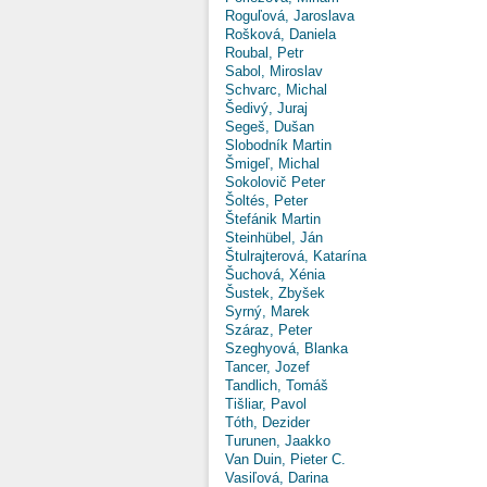
Roguľová, Jaroslava
Rošková, Daniela
Roubal, Petr
Sabol, Miroslav
Schvarc, Michal
Šedivý, Juraj
Segeš, Dušan
Slobodník Martin
Šmigeľ, Michal
Sokolovič Peter
Šoltés, Peter
Štefánik Martin
Steinhübel, Ján
Štulrajterová, Katarína
Šuchová, Xénia
Šustek, Zbyšek
Syrný, Marek
Száraz, Peter
Szeghyová, Blanka
Tancer, Jozef
Tandlich, Tomáš
Tišliar, Pavol
Tóth, Dezider
Turunen, Jaakko
Van Duin, Pieter C.
Vasiľová, Darina