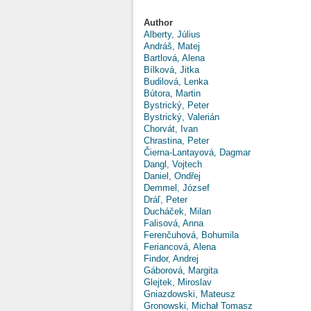
Author
Alberty, Július
Andráš, Matej
Bartlová, Alena
Bílková, Jitka
Budilová, Lenka
Bútora, Martin
Bystrický, Peter
Bystrický, Valerián
Chorvát, Ivan
Chrastina, Peter
Čierna-Lantayová, Dagmar
Dangl, Vojtech
Daniel, Ondřej
Demmel, József
Dráľ, Peter
Ducháček, Milan
Falisová, Anna
Ferenčuhová, Bohumila
Feriancová, Alena
Findor, Andrej
Gáborová, Margita
Glejtek, Miroslav
Gniazdowski, Mateusz
Gronowski, Michał Tomasz