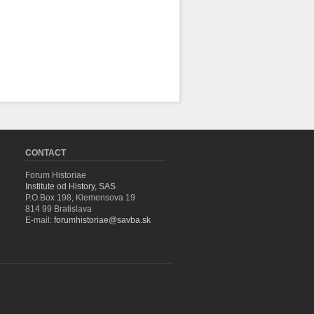
CONTACT
Forum Historiae
Institute od History, SAS
P.O.Box 198, Klemensova 19
814 99 Bratislava
E-mail:
forumhistoriae@savba.sk