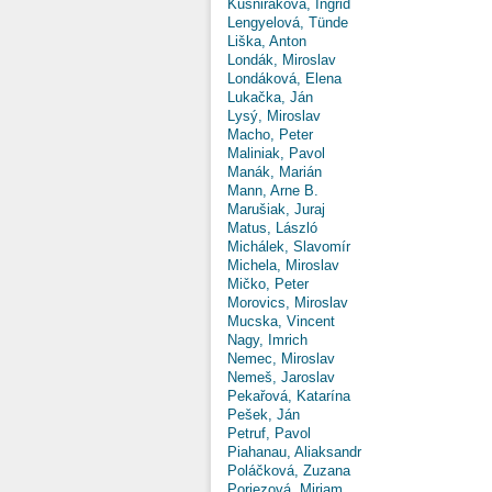
Kušniráková, Ingrid
Lengyelová, Tünde
Liška, Anton
Londák, Miroslav
Londáková, Elena
Lukačka, Ján
Lysý, Miroslav
Macho, Peter
Maliniak, Pavol
Manák, Marián
Mann, Arne B.
Marušiak, Juraj
Matus, László
Michálek, Slavomír
Michela, Miroslav
Mičko, Peter
Morovics, Miroslav
Mucska, Vincent
Nagy, Imrich
Nemec, Miroslav
Nemeš, Jaroslav
Pekařová, Katarína
Pešek, Ján
Petruf, Pavol
Piahanau, Aliaksandr
Poláčková, Zuzana
Poriezová, Miriam