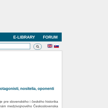
E-LIBRARY
FORUM
Search
h form
tagonisti, nositelia, oponenti
e pre slovenského i českého historika
ejinám medzivojnového Československa