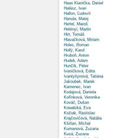
Haas Kianička, Daniel
Halász, Ivan
Hallon, Ľudovít
Hanula, Matej
Hertel, Maroš
Hetényi, Martin
Hirt, Tomáš
Hlavačková, Miriam
Holec, Roman
Hollý, Karol
Hruboň, Anton
Hudek, Adam
Hunčík, Péter
Ivaničková, Edita
Ivantyšynová, Tatiana
Jakoubek, Marek
Kamenec, Ivan
Kodajová, Daniela
Kořínková, Veronika
Kováč, Dušan
Kowalská, Eva
Kožiak, Rastislav
Krajčovičová, Natália
Kšiňan, Michal
Kumanová, Zuzana
Kusá, Zuzana