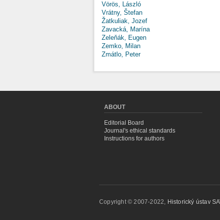
Vörös, László
Vrátny, Štefan
Žatkuliak, Jozef
Zavacká, Marína
Zeleňák, Eugen
Zemko, Milan
Zmátlo, Peter
ABOUT
Editorial Board
Journal's ethical standards
Instructions for authors
Copyright © 2007-2022,
Historický ústav SAV,