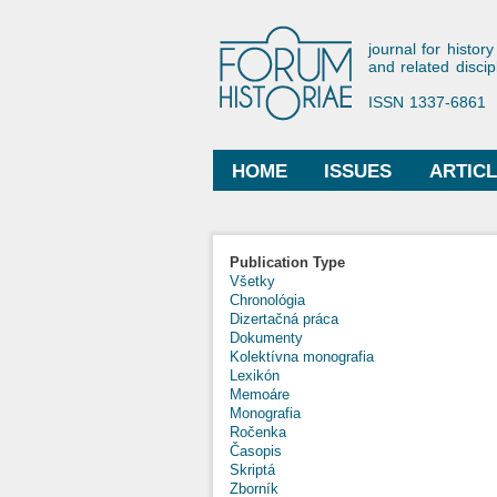
Forum His
journal for history
and related discip
ISSN 1337-6861
HOME
ISSUES
ARTIC
Main menu
Publication Type
Všetky
Chronológia
Dizertačná práca
Dokumenty
Kolektívna monografia
Lexikón
Memoáre
Monografia
Ročenka
Časopis
Skriptá
Zborník