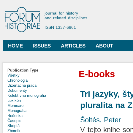
Ski
mai
Forum Historiae
journal for history
con
and related disciplines
ISSN 1337-6861
HOME
ISSUES
ARTICLES
ABOUT
Main menu
Publication Type
E-books
Všetky
Chronológia
Dizertačná práca
Dokumenty
Tri jazyky, š
Kolektívna monografia
Lexikón
pluralita na 
Memoáre
Monografia
Ročenka
Šoltés, Peter
Časopis
Skriptá
V tejto knihe so
Zborník