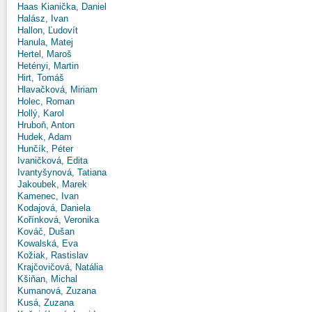
Haas Kianička, Daniel
Halász, Ivan
Hallon, Ľudovít
Hanula, Matej
Hertel, Maroš
Hetényi, Martin
Hirt, Tomáš
Hlavačková, Miriam
Holec, Roman
Hollý, Karol
Hruboň, Anton
Hudek, Adam
Hunčík, Péter
Ivaničková, Edita
Ivantyšynová, Tatiana
Jakoubek, Marek
Kamenec, Ivan
Kodajová, Daniela
Kořínková, Veronika
Kováč, Dušan
Kowalská, Eva
Kožiak, Rastislav
Krajčovičová, Natália
Kšiňan, Michal
Kumanová, Zuzana
Kusá, Zuzana