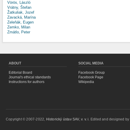
Vörös, László
Vrátny, Štefan
Žatkuliak, Jozef
Zavacká, Marína
Zeleňák, Eugen
Zemko, Milan
Zmátlo, Peter
ABOUT
SOCIAL MEDIA
Editorial Board
Facebook Group
Journal's ethical standards
Facebook Page
Instructions for authors
Wikipedia
Copyright © 2007-2022,
Historický ústav SAV, v. v. i.
Edited and designed b