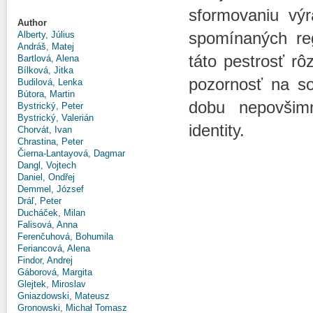
sformovaniu výr
Author
spomínaných reg
Alberty, Július
Andráš, Matej
táto pestrosť rô
Bartlová, Alena
Bílková, Jitka
pozornosť na so
Budilová, Lenka
Bútora, Martin
dobu nepovšimn
Bystrický, Peter
Bystrický, Valerián
identity.
Chorvát, Ivan
Chrastina, Peter
Čierna-Lantayová, Dagmar
Dangl, Vojtech
Daniel, Ondřej
Demmel, József
Dráľ, Peter
Ducháček, Milan
Falisová, Anna
Ferenčuhová, Bohumila
Feriancová, Alena
Findor, Andrej
Gáborová, Margita
Glejtek, Miroslav
Gniazdowski, Mateusz
Gronowski, Michał Tomasz