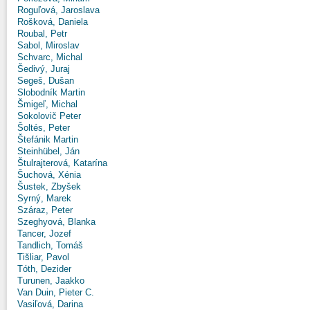
Roguľová, Jaroslava
Rošková, Daniela
Roubal, Petr
Sabol, Miroslav
Schvarc, Michal
Šedivý, Juraj
Segeš, Dušan
Slobodník Martin
Šmigeľ, Michal
Sokolovič Peter
Šoltés, Peter
Štefánik Martin
Steinhübel, Ján
Štulrajterová, Katarína
Šuchová, Xénia
Šustek, Zbyšek
Syrný, Marek
Száraz, Peter
Szeghyová, Blanka
Tancer, Jozef
Tandlich, Tomáš
Tišliar, Pavol
Tóth, Dezider
Turunen, Jaakko
Van Duin, Pieter C.
Vasiľová, Darina