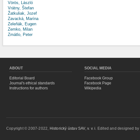
Vörös, László
Vrátny, Štefan
Žatkuliak, Jozef
Zavacká, Marína
Zeleňák, Eugen
Zemko, Milan
Zmátlo, Peter
ABOUT
SOCIAL MEDIA
Editorial Board
Facebook Group
Journal's ethical standards
Facebook Page
Instructions for authors
Wikipedia
Copyright © 2007-2022,
Historický ústav SAV, v. v. i.
Edited and designed b