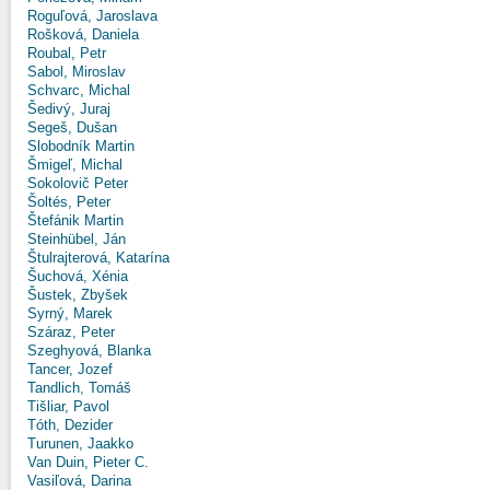
Roguľová, Jaroslava
Rošková, Daniela
Roubal, Petr
Sabol, Miroslav
Schvarc, Michal
Šedivý, Juraj
Segeš, Dušan
Slobodník Martin
Šmigeľ, Michal
Sokolovič Peter
Šoltés, Peter
Štefánik Martin
Steinhübel, Ján
Štulrajterová, Katarína
Šuchová, Xénia
Šustek, Zbyšek
Syrný, Marek
Száraz, Peter
Szeghyová, Blanka
Tancer, Jozef
Tandlich, Tomáš
Tišliar, Pavol
Tóth, Dezider
Turunen, Jaakko
Van Duin, Pieter C.
Vasiľová, Darina