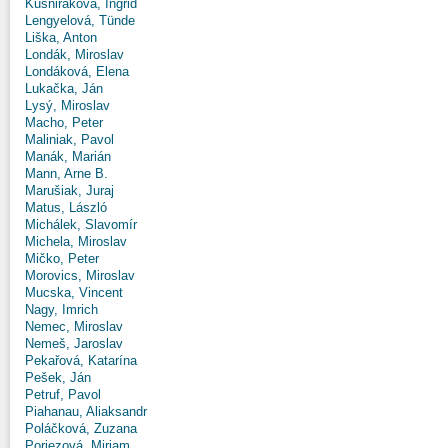
Kušniráková, Ingrid
Lengyelová, Tünde
Liška, Anton
Londák, Miroslav
Londáková, Elena
Lukačka, Ján
Lysý, Miroslav
Macho, Peter
Maliniak, Pavol
Manák, Marián
Mann, Arne B.
Marušiak, Juraj
Matus, László
Michálek, Slavomír
Michela, Miroslav
Mičko, Peter
Morovics, Miroslav
Mucska, Vincent
Nagy, Imrich
Nemec, Miroslav
Nemeš, Jaroslav
Pekařová, Katarína
Pešek, Ján
Petruf, Pavol
Piahanau, Aliaksandr
Poláčková, Zuzana
Poriezová, Miriam