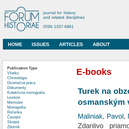
Ski
mai
Forum Historiae
journal for history
con
and related disciplines
ISSN 1337-6861
HOME
ISSUES
ARTICLES
ABOUT
Main menu
Publication Type
E-books
Všetky
Chronológia
Dizertačná práca
Dokumenty
Turek na obz
Kolektívna monografia
Lexikón
osmanským 
Memoáre
Monografia
Ročenka
Maliniak, Pavol
,
Časopis
Skriptá
Zdanlivo priam
Zborník