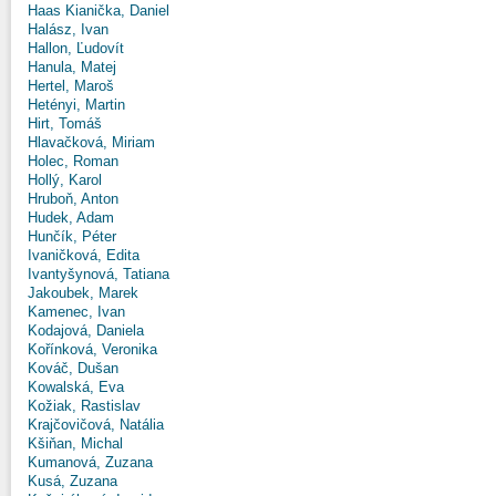
Haas Kianička, Daniel
Halász, Ivan
Hallon, Ľudovít
Hanula, Matej
Hertel, Maroš
Hetényi, Martin
Hirt, Tomáš
Hlavačková, Miriam
Holec, Roman
Hollý, Karol
Hruboň, Anton
Hudek, Adam
Hunčík, Péter
Ivaničková, Edita
Ivantyšynová, Tatiana
Jakoubek, Marek
Kamenec, Ivan
Kodajová, Daniela
Kořínková, Veronika
Kováč, Dušan
Kowalská, Eva
Kožiak, Rastislav
Krajčovičová, Natália
Kšiňan, Michal
Kumanová, Zuzana
Kusá, Zuzana