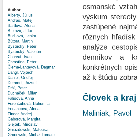
osmanské vzťahy
Author
výskum stereotyp
Alberty, Július
Andráš, Matej
zastúpené najmä 
Bartlová, Alena
Bílková, Jitka
rôznych hľadísk
Budilová, Lenka
Bútora, Martin
analýze cestopi
Bystrický, Peter
Bystrický, Valerián
denníkov a ko
Chorvát, Ivan
Chrastina, Peter
konkrétnych opi
Čierna-Lantayová, Dagmar
Dangl, Vojtech
až k štúdiu zobr
Daniel, Ondřej
Demmel, József
Dráľ, Peter
Ducháček, Milan
Človek a kraj
Falisová, Anna
Ferenčuhová, Bohumila
Feriancová, Alena
Maliniak, Pavol
Findor, Andrej
Gáborová, Margita
Glejtek, Miroslav
Gniazdowski, Mateusz
Gronowski, Michał Tomasz