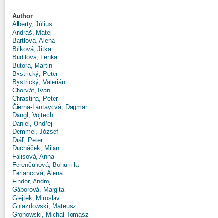
Author
Alberty, Július
Andráš, Matej
Bartlová, Alena
Bílková, Jitka
Budilová, Lenka
Bútora, Martin
Bystrický, Peter
Bystrický, Valerián
Chorvát, Ivan
Chrastina, Peter
Čierna-Lantayová, Dagmar
Dangl, Vojtech
Daniel, Ondřej
Demmel, József
Dráľ, Peter
Ducháček, Milan
Falisová, Anna
Ferenčuhová, Bohumila
Feriancová, Alena
Findor, Andrej
Gáborová, Margita
Glejtek, Miroslav
Gniazdowski, Mateusz
Gronowski, Michał Tomasz