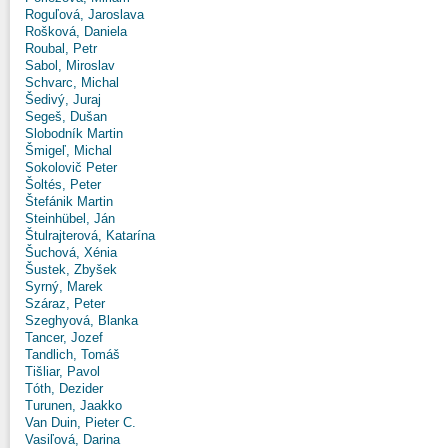
Roguľová, Jaroslava
Rošková, Daniela
Roubal, Petr
Sabol, Miroslav
Schvarc, Michal
Šedivý, Juraj
Segeš, Dušan
Slobodník Martin
Šmigeľ, Michal
Sokolovič Peter
Šoltés, Peter
Štefánik Martin
Steinhübel, Ján
Štulrajterová, Katarína
Šuchová, Xénia
Šustek, Zbyšek
Syrný, Marek
Száraz, Peter
Szeghyová, Blanka
Tancer, Jozef
Tandlich, Tomáš
Tišliar, Pavol
Tóth, Dezider
Turunen, Jaakko
Van Duin, Pieter C.
Vasiľová, Darina