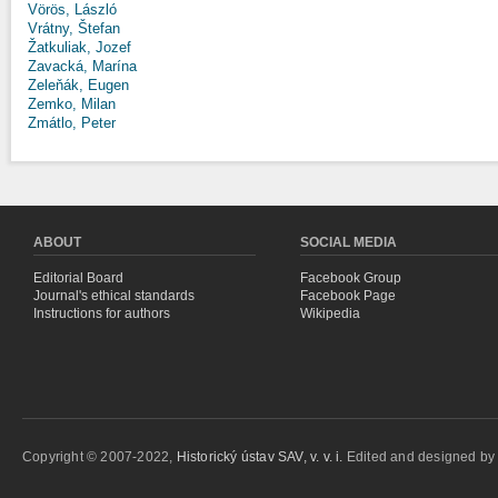
Vörös, László
Vrátny, Štefan
Žatkuliak, Jozef
Zavacká, Marína
Zeleňák, Eugen
Zemko, Milan
Zmátlo, Peter
ABOUT
SOCIAL MEDIA
Editorial Board
Facebook Group
Journal's ethical standards
Facebook Page
Instructions for authors
Wikipedia
Copyright © 2007-2022,
Historický ústav SAV, v. v. i.
Edited and designed b