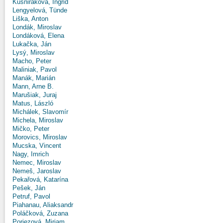
Kušniráková, Ingrid
Lengyelová, Tünde
Liška, Anton
Londák, Miroslav
Londáková, Elena
Lukačka, Ján
Lysý, Miroslav
Macho, Peter
Maliniak, Pavol
Manák, Marián
Mann, Arne B.
Marušiak, Juraj
Matus, László
Michálek, Slavomír
Michela, Miroslav
Mičko, Peter
Morovics, Miroslav
Mucska, Vincent
Nagy, Imrich
Nemec, Miroslav
Nemeš, Jaroslav
Pekařová, Katarína
Pešek, Ján
Petruf, Pavol
Piahanau, Aliaksandr
Poláčková, Zuzana
Poriezová, Miriam