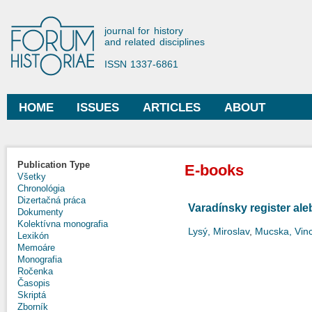
Ski
mai
Forum Historiae
journal for history
con
and related disciplines
ISSN 1337-6861
HOME
ISSUES
ARTICLES
ABOUT
Main menu
Publication Type
E-books
Všetky
Chronológia
Dizertačná práca
Varadínsky register al
Dokumenty
Kolektívna monografia
Lysý, Miroslav
,
Mucska, Vin
Lexikón
Memoáre
Monografia
Ročenka
Časopis
Skriptá
Zborník