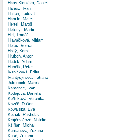
Haas Kianička, Daniel
Halász, Ivan
Hallon, Ľudovít
Hanula, Matej
Hertel, Maroš
Hetényi, Martin
Hirt, Tomáš
Hlavačková, Miriam
Holec, Roman
Hollý, Karol
Hruboň, Anton
Hudek, Adam
Hunčík, Péter
Ivaničková, Edita
Ivantyšynová, Tatiana
Jakoubek, Marek
Kamenec, Ivan
Kodajová, Daniela
Kořínková, Veronika
Kováč, Dušan
Kowalská, Eva
Kožiak, Rastislav
Krajčovičová, Natália
Kšiňan, Michal
Kumanová, Zuzana
Kusá, Zuzana