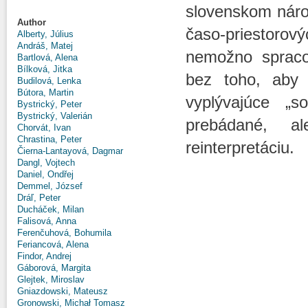
slovenskom národ
Author
časo-priestorový
Alberty, Július
Andráš, Matej
nemožno spracov
Bartlová, Alena
Bílková, Jitka
bez toho, aby
Budilová, Lenka
Bútora, Martin
vyplývajúce „s
Bystrický, Peter
Bystrický, Valerián
prebádané, a
Chorvát, Ivan
Chrastina, Peter
reinterpretáciu.
Čierna-Lantayová, Dagmar
Dangl, Vojtech
Daniel, Ondřej
Demmel, József
Dráľ, Peter
Ducháček, Milan
Falisová, Anna
Ferenčuhová, Bohumila
Feriancová, Alena
Findor, Andrej
Gáborová, Margita
Glejtek, Miroslav
Gniazdowski, Mateusz
Gronowski, Michał Tomasz