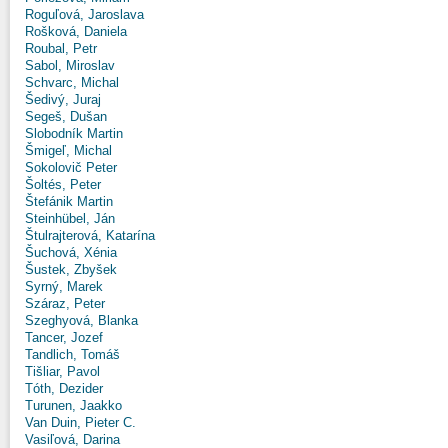
Roguľová, Jaroslava
Rošková, Daniela
Roubal, Petr
Sabol, Miroslav
Schvarc, Michal
Šedivý, Juraj
Segeš, Dušan
Slobodník Martin
Šmigeľ, Michal
Sokolovič Peter
Šoltés, Peter
Štefánik Martin
Steinhübel, Ján
Štulrajterová, Katarína
Šuchová, Xénia
Šustek, Zbyšek
Syrný, Marek
Száraz, Peter
Szeghyová, Blanka
Tancer, Jozef
Tandlich, Tomáš
Tišliar, Pavol
Tóth, Dezider
Turunen, Jaakko
Van Duin, Pieter C.
Vasiľová, Darina