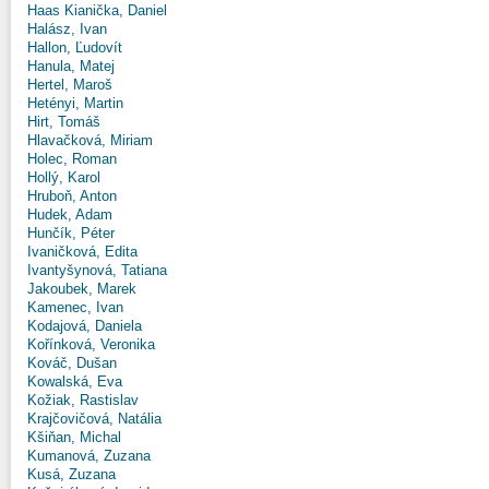
Haas Kianička, Daniel
Halász, Ivan
Hallon, Ľudovít
Hanula, Matej
Hertel, Maroš
Hetényi, Martin
Hirt, Tomáš
Hlavačková, Miriam
Holec, Roman
Hollý, Karol
Hruboň, Anton
Hudek, Adam
Hunčík, Péter
Ivaničková, Edita
Ivantyšynová, Tatiana
Jakoubek, Marek
Kamenec, Ivan
Kodajová, Daniela
Kořínková, Veronika
Kováč, Dušan
Kowalská, Eva
Kožiak, Rastislav
Krajčovičová, Natália
Kšiňan, Michal
Kumanová, Zuzana
Kusá, Zuzana