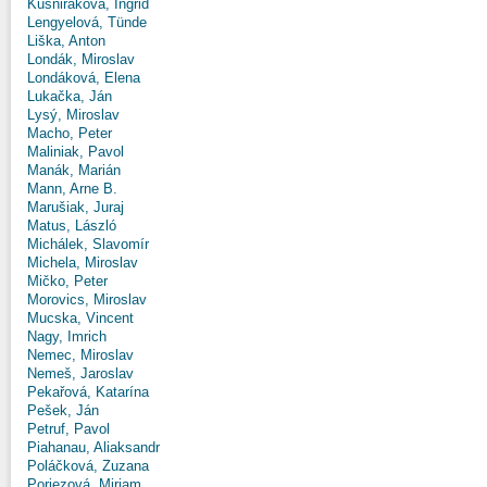
Kušniráková, Ingrid
Lengyelová, Tünde
Liška, Anton
Londák, Miroslav
Londáková, Elena
Lukačka, Ján
Lysý, Miroslav
Macho, Peter
Maliniak, Pavol
Manák, Marián
Mann, Arne B.
Marušiak, Juraj
Matus, László
Michálek, Slavomír
Michela, Miroslav
Mičko, Peter
Morovics, Miroslav
Mucska, Vincent
Nagy, Imrich
Nemec, Miroslav
Nemeš, Jaroslav
Pekařová, Katarína
Pešek, Ján
Petruf, Pavol
Piahanau, Aliaksandr
Poláčková, Zuzana
Poriezová, Miriam