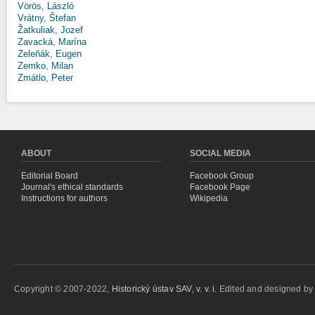
Vörös, László
Vrátny, Štefan
Žatkuliak, Jozef
Zavacká, Marína
Zeleňák, Eugen
Zemko, Milan
Zmátlo, Peter
ABOUT
SOCIAL MEDIA
Editorial Board
Facebook Group
Journal's ethical standards
Facebook Page
Instructions for authors
Wikipedia
Copyright © 2007-2022,
Historický ústav SAV, v. v. i.
Edited and designed b