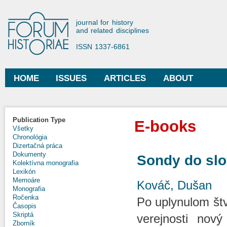
Ski
mai
Forum Historiae
journal for history
con
and related disciplines
ISSN 1337-6861
HOME
ISSUES
ARTICLES
ABOUT
Main menu
Publication Type
E-books
Všetky
Chronológia
Dizertačná práca
Dokumenty
Sondy do slo
Kolektívna monografia
Lexikón
Memoáre
Kováč, Dušan
Monografia
Ročenka
Po uplynulom štv
Časopis
Skriptá
verejnosti nov
Zborník