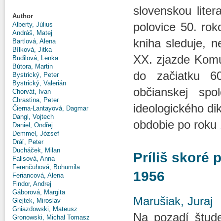
slovenskou lite
Author
polovice 50. ro
Alberty, Július
Andráš, Matej
kniha sleduje, 
Bartlová, Alena
Bílková, Jitka
XX. zjazde Komu
Budilová, Lenka
Bútora, Martin
do začiatku 6
Bystrický, Peter
Bystrický, Valerián
občianskej spo
Chorvát, Ivan
Chrastina, Peter
ideologického di
Čierna-Lantayová, Dagmar
Dangl, Vojtech
obdobie po roku 
Daniel, Ondřej
Demmel, József
Dráľ, Peter
Ducháček, Milan
Príliš skoré 
Falisová, Anna
Ferenčuhová, Bohumila
1956
Feriancová, Alena
Findor, Andrej
Gáborová, Margita
Marušiak, Juraj
Glejtek, Miroslav
Gniazdowski, Mateusz
Na pozadí štude
Gronowski, Michał Tomasz