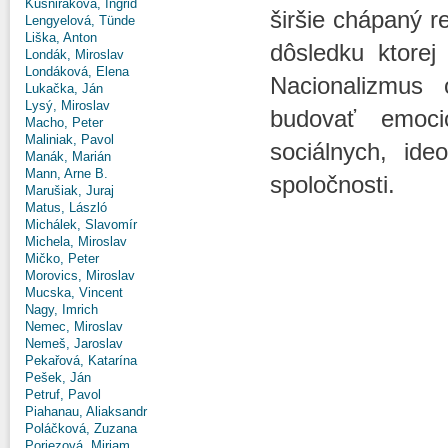
Kušniráková, Ingrid
širšie chápaný r
Lengyelová, Tünde
Liška, Anton
dôsledku ktore
Londák, Miroslav
Londáková, Elena
Nacionalizmus 
Lukačka, Ján
Lysý, Miroslav
budovať emoci
Macho, Peter
Maliniak, Pavol
sociálnych, ide
Manák, Marián
Mann, Arne B.
spoločnosti.
Marušiak, Juraj
Matus, László
Michálek, Slavomír
Michela, Miroslav
Mičko, Peter
Morovics, Miroslav
Mucska, Vincent
Nagy, Imrich
Nemec, Miroslav
Nemeš, Jaroslav
Pekařová, Katarína
Pešek, Ján
Petruf, Pavol
Piahanau, Aliaksandr
Poláčková, Zuzana
Poriezová, Miriam