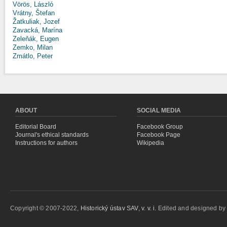
Vörös, László
Vrátny, Štefan
Žatkuliak, Jozef
Zavacká, Marína
Zeleňák, Eugen
Zemko, Milan
Zmátlo, Peter
ABOUT
SOCIAL MEDIA
Editorial Board
Facebook Group
Journal's ethical standards
Facebook Page
Instructions for authors
Wikipedia
Copyright © 2007-2022,
Historický ústav SAV, v. v. i.
Edited and designed b