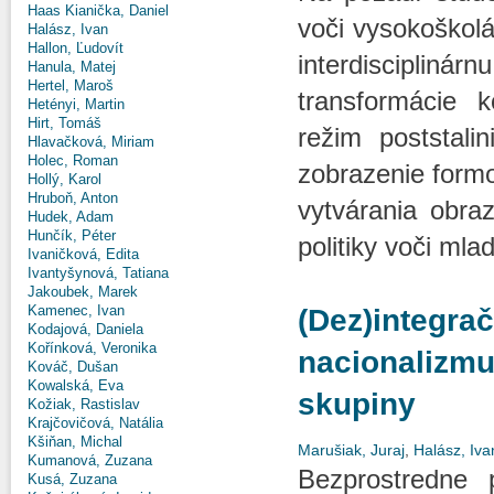
Haas Kianička, Daniel
voči vysokoškolá
Halász, Ivan
Hallon, Ľudovít
interdisciplinár
Hanula, Matej
Hertel, Maroš
transformácie 
Hetényi, Martin
Hirt, Tomáš
režim poststali
Hlavačková, Miriam
Holec, Roman
zobrazenie form
Hollý, Karol
Hruboň, Anton
vytvárania obraz
Hudek, Adam
Hunčík, Péter
politiky voči ml
Ivaničková, Edita
Ivantyšynová, Tatiana
Jakoubek, Marek
Kamenec, Ivan
(Dez)integra
Kodajová, Daniela
Kořínková, Veronika
nacionalizmu
Kováč, Dušan
Kowalská, Eva
skupiny
Kožiak, Rastislav
Krajčovičová, Natália
Kšiňan, Michal
Marušiak, Juraj
,
Halász, Iva
Kumanová, Zuzana
Bezprostredne 
Kusá, Zuzana