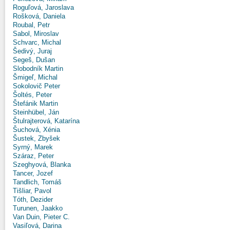
Roguľová, Jaroslava
Rošková, Daniela
Roubal, Petr
Sabol, Miroslav
Schvarc, Michal
Šedivý, Juraj
Segeš, Dušan
Slobodník Martin
Šmigeľ, Michal
Sokolovič Peter
Šoltés, Peter
Štefánik Martin
Steinhübel, Ján
Štulrajterová, Katarína
Šuchová, Xénia
Šustek, Zbyšek
Syrný, Marek
Száraz, Peter
Szeghyová, Blanka
Tancer, Jozef
Tandlich, Tomáš
Tišliar, Pavol
Tóth, Dezider
Turunen, Jaakko
Van Duin, Pieter C.
Vasiľová, Darina