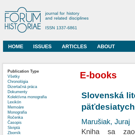
Ski
mai
Forum Historiae
journal for history
con
and related disciplines
ISSN 1337-6861
HOME
ISSUES
ARTICLES
ABOUT
Main menu
Publication Type
E-books
Všetky
Chronológia
Dizertačná práca
Dokumenty
Slovenská lit
Kolektívna monografia
Lexikón
päťdesiatych
Memoáre
Monografia
Ročenka
Marušiak, Juraj
Časopis
Skriptá
Kniha sa zaob
Zborník