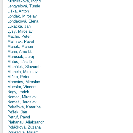
Kušniráková, Ingrid
Lengyelová, Tünde
Liška, Anton
Londák, Miroslav
Londáková, Elena
Lukačka, Ján
Lysý, Miroslav
Macho, Peter
Maliniak, Pavol
Manák, Marián
Mann, Arne B.
Marušiak, Juraj
Matus, László
Michálek, Slavomír
Michela, Miroslav
Mičko, Peter
Morovics, Miroslav
Mucska, Vincent
Nagy, Imrich
Nemec, Miroslav
Nemeš, Jaroslav
Pekařová, Katarína
Pešek, Ján
Petruf, Pavol
Piahanau, Aliaksandr
Poláčková, Zuzana
Poriezová, Miriam