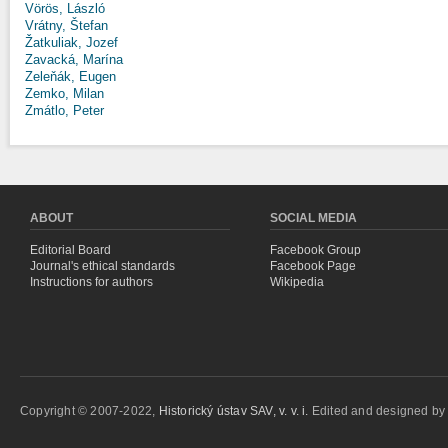
Vörös, László
Vrátny, Štefan
Žatkuliak, Jozef
Zavacká, Marína
Zeleňák, Eugen
Zemko, Milan
Zmátlo, Peter
ABOUT
SOCIAL MEDIA
Editorial Board
Facebook Group
Journal's ethical standards
Facebook Page
Instructions for authors
Wikipedia
Copyright © 2007-2022,
Historický ústav SAV, v. v. i.
Edited and designed b