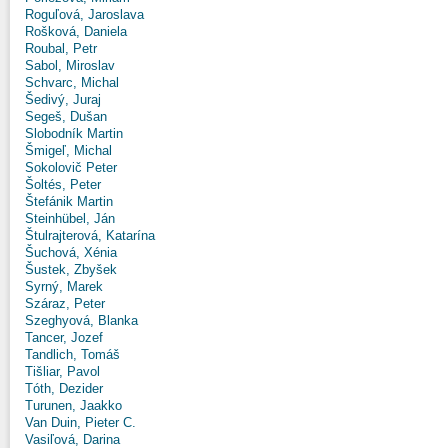
Roguľová, Jaroslava
Rošková, Daniela
Roubal, Petr
Sabol, Miroslav
Schvarc, Michal
Šedivý, Juraj
Segeš, Dušan
Slobodník Martin
Šmigeľ, Michal
Sokolovič Peter
Šoltés, Peter
Štefánik Martin
Steinhübel, Ján
Štulrajterová, Katarína
Šuchová, Xénia
Šustek, Zbyšek
Syrný, Marek
Száraz, Peter
Szeghyová, Blanka
Tancer, Jozef
Tandlich, Tomáš
Tišliar, Pavol
Tóth, Dezider
Turunen, Jaakko
Van Duin, Pieter C.
Vasiľová, Darina