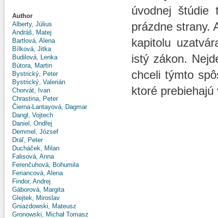
úvodnej štúdie 
Author
prázdne strany. 
Alberty, Július
Andráš, Matej
kapitolu uzatvá
Bartlová, Alena
Bílková, Jitka
istý zákon. Nejd
Budilová, Lenka
Bútora, Martin
chceli týmto spô
Bystrický, Peter
Bystrický, Valerián
ktoré prebiehajú
Chorvát, Ivan
Chrastina, Peter
Čierna-Lantayová, Dagmar
Dangl, Vojtech
Daniel, Ondřej
Demmel, József
Dráľ, Peter
Ducháček, Milan
Falisová, Anna
Ferenčuhová, Bohumila
Feriancová, Alena
Findor, Andrej
Gáborová, Margita
Glejtek, Miroslav
Gniazdowski, Mateusz
Gronowski, Michał Tomasz