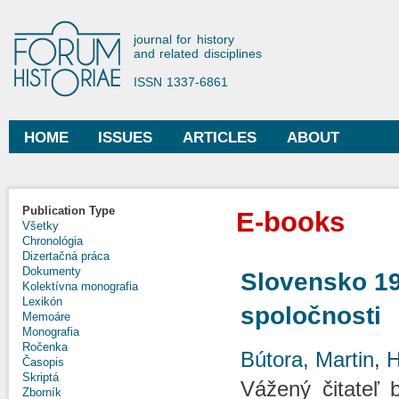
Ski
mai
Forum Historiae
journal for history
con
and related disciplines
ISSN 1337-6861
HOME
ISSUES
ARTICLES
ABOUT
Main menu
Publication Type
E-books
Všetky
Chronológia
Dizertačná práca
Dokumenty
Slovensko 19
Kolektívna monografia
Lexikón
spoločnosti
Memoáre
Monografia
Ročenka
Bútora, Martin
,
H
Časopis
Skriptá
Vážený čitateľ 
Zborník