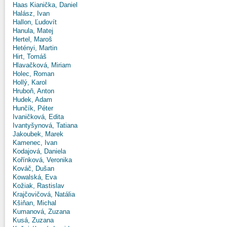
Haas Kianička, Daniel
Halász, Ivan
Hallon, Ľudovít
Hanula, Matej
Hertel, Maroš
Hetényi, Martin
Hirt, Tomáš
Hlavačková, Miriam
Holec, Roman
Hollý, Karol
Hruboň, Anton
Hudek, Adam
Hunčík, Péter
Ivaničková, Edita
Ivantyšynová, Tatiana
Jakoubek, Marek
Kamenec, Ivan
Kodajová, Daniela
Kořínková, Veronika
Kováč, Dušan
Kowalská, Eva
Kožiak, Rastislav
Krajčovičová, Natália
Kšiňan, Michal
Kumanová, Zuzana
Kusá, Zuzana