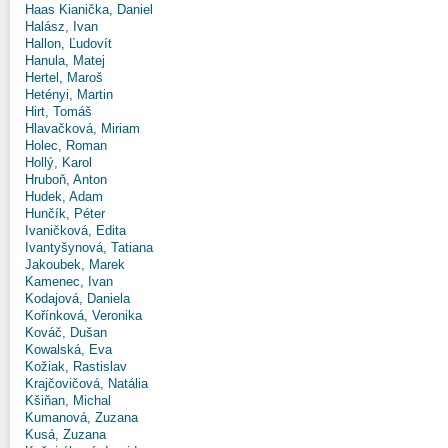
Haas Kianička, Daniel
Halász, Ivan
Hallon, Ľudovít
Hanula, Matej
Hertel, Maroš
Hetényi, Martin
Hirt, Tomáš
Hlavačková, Miriam
Holec, Roman
Hollý, Karol
Hruboň, Anton
Hudek, Adam
Hunčík, Péter
Ivaničková, Edita
Ivantyšynová, Tatiana
Jakoubek, Marek
Kamenec, Ivan
Kodajová, Daniela
Kořínková, Veronika
Kováč, Dušan
Kowalská, Eva
Kožiak, Rastislav
Krajčovičová, Natália
Kšiňan, Michal
Kumanová, Zuzana
Kusá, Zuzana