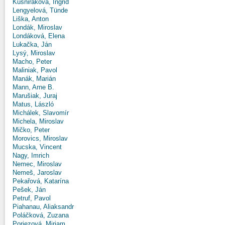
Kušniráková, Ingrid
Lengyelová, Tünde
Liška, Anton
Londák, Miroslav
Londáková, Elena
Lukačka, Ján
Lysý, Miroslav
Macho, Peter
Maliniak, Pavol
Manák, Marián
Mann, Arne B.
Marušiak, Juraj
Matus, László
Michálek, Slavomír
Michela, Miroslav
Mičko, Peter
Morovics, Miroslav
Mucska, Vincent
Nagy, Imrich
Nemec, Miroslav
Nemeš, Jaroslav
Pekařová, Katarína
Pešek, Ján
Petruf, Pavol
Piahanau, Aliaksandr
Poláčková, Zuzana
Poriezová, Miriam