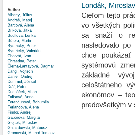
Londák, Mirosla
Author
Cieľom tejto prá
Alberty, Július
Andráš, Matej
vo všetkých poli
Bartlová, Alena
Bílková, Jitka
sa snaží o ret
Budilová, Lenka
Bútora, Martin
nasledovalo po
Bystrický, Peter
Bystrický, Valerián
chce poukázať 
Chorvát, Ivan
Chrastina, Peter
systémovú zmen
Čierna-Lantayová, Dagmar
Dangl, Vojtech
základné výv
Daniel, Ondřej
Demmel, József
celoštátneho vý
Dráľ, Peter
Ducháček, Milan
ekonómov – teore
Falisová, Anna
Ferenčuhová, Bohumila
predovšetkým v s
Feriancová, Alena
Findor, Andrej
Gáborová, Margita
Glejtek, Miroslav
Gniazdowski, Mateusz
Gronowski, Michał Tomasz