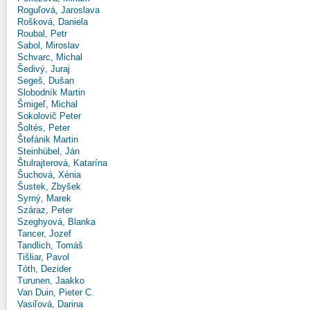
Roguľová, Jaroslava
Rošková, Daniela
Roubal, Petr
Sabol, Miroslav
Schvarc, Michal
Šedivý, Juraj
Segeš, Dušan
Slobodník Martin
Šmigeľ, Michal
Sokolovič Peter
Šoltés, Peter
Štefánik Martin
Steinhübel, Ján
Štulrajterová, Katarína
Šuchová, Xénia
Šustek, Zbyšek
Syrný, Marek
Száraz, Peter
Szeghyová, Blanka
Tancer, Jozef
Tandlich, Tomáš
Tišliar, Pavol
Tóth, Dezider
Turunen, Jaakko
Van Duin, Pieter C.
Vasiľová, Darina