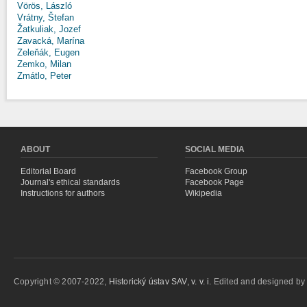
Vörös, László
Vrátny, Štefan
Žatkuliak, Jozef
Zavacká, Marína
Zeleňák, Eugen
Zemko, Milan
Zmátlo, Peter
ABOUT
SOCIAL MEDIA
Editorial Board
Facebook Group
Journal's ethical standards
Facebook Page
Instructions for authors
Wikipedia
Copyright © 2007-2022,
Historický ústav SAV, v. v. i.
Edited and designed b