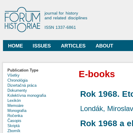
Ski
mai
Forum Historiae
journal for history
con
and related disciplines
ISSN 1337-6861
HOME
ISSUES
ARTICLES
ABOUT
Main menu
Publication Type
E-books
Všetky
Chronológia
Dizertačná práca
Dokumenty
Rok 1968. Et
Kolektívna monografia
Lexikón
Memoáre
Londák, Mirosla
Monografia
Ročenka
Časopis
Rok 1968 a e
Skriptá
Zborník