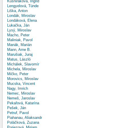
Kušniráková, Ingrid
Lengyelová, Tünde
Liška, Anton
Londák, Miroslav
Londáková, Elena
Lukačka, Ján
Lysý, Miroslav
Macho, Peter
Maliniak, Pavol
Manák, Marián
Mann, Arne B.
Marušiak, Juraj
Matus, László
Michálek, Slavomír
Michela, Miroslav
Mičko, Peter
Morovics, Miroslav
Mucska, Vincent
Nagy, Imrich
Nemec, Miroslav
Nemeš, Jaroslav
Pekařová, Katarína
Pešek, Ján
Petruf, Pavol
Piahanau, Aliaksandr
Poláčková, Zuzana
Poriezová, Miriam