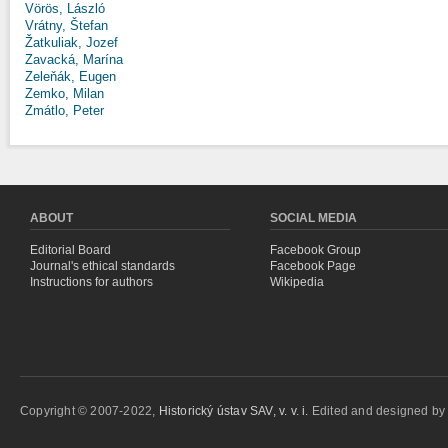
Vörös, László
Vrátny, Štefan
Žatkuliak, Jozef
Zavacká, Marína
Zeleňák, Eugen
Zemko, Milan
Zmátlo, Peter
ABOUT
SOCIAL MEDIA
Editorial Board
Facebook Group
Journal's ethical standards
Facebook Page
Instructions for authors
Wikipedia
Copyright © 2007-2022,
Historický ústav SAV, v. v. i.
Edited and designed b