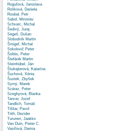
Roguľová, Jaroslava
Rošková, Daniela
Roubal, Petr
Sabol, Miroslav
Schvarc, Michal
Šedivý, Juraj
Segeš, Dušan
Slobodník Martin
Šmigeľ, Michal
Sokolovič Peter
Šoltés, Peter
Štefánik Martin
Steinhübel, Ján
Štulrajterová, Katarína
Šuchová, Xénia
Šustek, Zbyšek
Syrný, Marek
Száraz, Peter
Szeghyová, Blanka
Tancer, Jozef
Tandlich, Tomáš
Tišliar, Pavol
Tóth, Dezider
Turunen, Jaakko
Van Duin, Pieter C.
Vasiľová, Darina