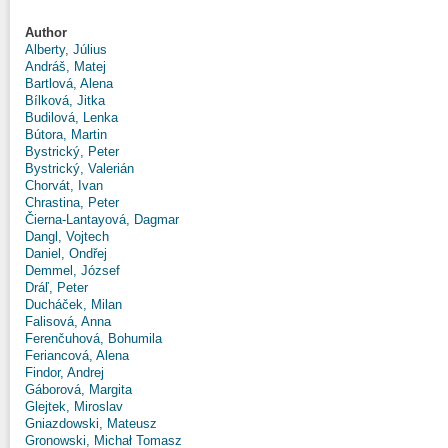
Author
Alberty, Július
Andráš, Matej
Bartlová, Alena
Bílková, Jitka
Budilová, Lenka
Bútora, Martin
Bystrický, Peter
Bystrický, Valerián
Chorvát, Ivan
Chrastina, Peter
Čierna-Lantayová, Dagmar
Dangl, Vojtech
Daniel, Ondřej
Demmel, József
Dráľ, Peter
Ducháček, Milan
Falisová, Anna
Ferenčuhová, Bohumila
Feriancová, Alena
Findor, Andrej
Gáborová, Margita
Glejtek, Miroslav
Gniazdowski, Mateusz
Gronowski, Michał Tomasz