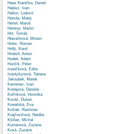
Haas Kianička, Daniel
Halász, Ivan
Hallon, Ľudovít
Hanula, Matej
Hertel, Maroš
Hetényi, Martin
Hirt, Tomáš
Hlavačková, Miriam
Holec, Roman
Hollý, Karol
Hruboň, Anton
Hudek, Adam
Hunčík, Péter
Ivaničková, Edita
Ivantyšynová, Tatiana
Jakoubek, Marek
Kamenec, Ivan
Kodajová, Daniela
Kořínková, Veronika
Kováč, Dušan
Kowalská, Eva
Kožiak, Rastislav
Krajčovičová, Natália
Kšiňan, Michal
Kumanová, Zuzana
Kusá, Zuzana