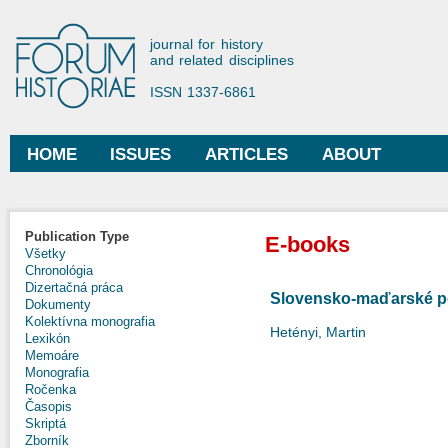
Ski
mai
Forum Historiae
journal for history
con
and related disciplines
ISSN 1337-6861
HOME
ISSUES
ARTICLES
ABOUT
Main menu
Publication Type
E-books
Všetky
Chronológia
Dizertačná práca
Slovensko-maďarské p
Dokumenty
Kolektívna monografia
Hetényi, Martin
Lexikón
Memoáre
Monografia
Ročenka
Časopis
Skriptá
Zborník