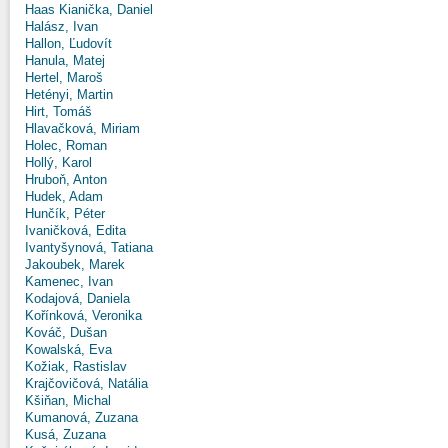
Haas Kianička, Daniel
Halász, Ivan
Hallon, Ľudovít
Hanula, Matej
Hertel, Maroš
Hetényi, Martin
Hirt, Tomáš
Hlavačková, Miriam
Holec, Roman
Hollý, Karol
Hruboň, Anton
Hudek, Adam
Hunčík, Péter
Ivaničková, Edita
Ivantyšynová, Tatiana
Jakoubek, Marek
Kamenec, Ivan
Kodajová, Daniela
Kořínková, Veronika
Kováč, Dušan
Kowalská, Eva
Kožiak, Rastislav
Krajčovičová, Natália
Kšiňan, Michal
Kumanová, Zuzana
Kusá, Zuzana