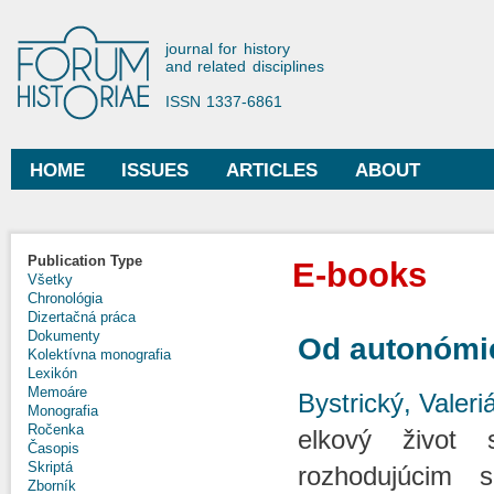
Ski
mai
Forum Historiae
journal for history
con
and related disciplines
ISSN 1337-6861
HOME
ISSUES
ARTICLES
ABOUT
Main menu
Publication Type
E-books
Všetky
Chronológia
Dizertačná práca
Dokumenty
Od autonómie
Kolektívna monografia
Lexikón
Memoáre
Bystrický, Valeri
Monografia
Ročenka
elkový život 
Časopis
Skriptá
rozhodujúcim s
Zborník