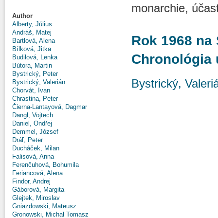
monarchie, účasť
Author
Alberty, Július
Andráš, Matej
Rok 1968 na 
Bartlová, Alena
Bílková, Jitka
Chronológia 
Budilová, Lenka
Bútora, Martin
Bystrický, Peter
Bystrický, Valeri
Bystrický, Valerián
Chorvát, Ivan
Chrastina, Peter
Čierna-Lantayová, Dagmar
Dangl, Vojtech
Daniel, Ondřej
Demmel, József
Dráľ, Peter
Ducháček, Milan
Falisová, Anna
Ferenčuhová, Bohumila
Feriancová, Alena
Findor, Andrej
Gáborová, Margita
Glejtek, Miroslav
Gniazdowski, Mateusz
Gronowski, Michał Tomasz