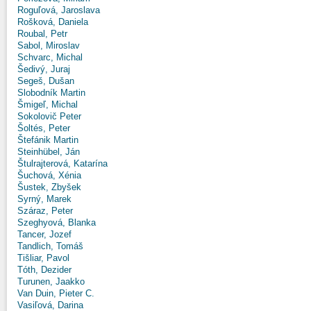
Roguľová, Jaroslava
Rošková, Daniela
Roubal, Petr
Sabol, Miroslav
Schvarc, Michal
Šedivý, Juraj
Segeš, Dušan
Slobodník Martin
Šmigeľ, Michal
Sokolovič Peter
Šoltés, Peter
Štefánik Martin
Steinhübel, Ján
Štulrajterová, Katarína
Šuchová, Xénia
Šustek, Zbyšek
Syrný, Marek
Száraz, Peter
Szeghyová, Blanka
Tancer, Jozef
Tandlich, Tomáš
Tišliar, Pavol
Tóth, Dezider
Turunen, Jaakko
Van Duin, Pieter C.
Vasiľová, Darina