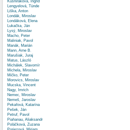
Kušniráková, Ingrid
Lengyelová, Tünde
Liška, Anton
Londák, Miroslav
Londáková, Elena
Lukačka, Ján
Lysý, Miroslav
Macho, Peter
Maliniak, Pavol
Manák, Marián
Mann, Arne B.
Marušiak, Juraj
Matus, László
Michálek, Slavomír
Michela, Miroslav
Mičko, Peter
Morovics, Miroslav
Mucska, Vincent
Nagy, Imrich
Nemec, Miroslav
Nemeš, Jaroslav
Pekařová, Katarína
Pešek, Ján
Petruf, Pavol
Piahanau, Aliaksandr
Poláčková, Zuzana
Poriezová, Miriam