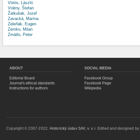
Vörös, László
Vrátny, Štefan
Žatkuliak, Jozef
Zavacká, Marína
Zeleňák, Eugen
Zemko, Milan
Zmátlo, Peter
ABOUT
SOCIAL MEDIA
Editorial Board
Facebook Group
Journal's ethical standards
Facebook Page
Instructions for authors
Wikipedia
Copyright © 2007-2022,
Historický ústav SAV, v. v. i.
Edited and designed b