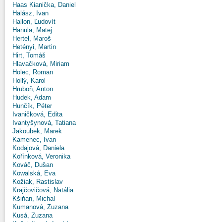
Haas Kianička, Daniel
Halász, Ivan
Hallon, Ľudovít
Hanula, Matej
Hertel, Maroš
Hetényi, Martin
Hirt, Tomáš
Hlavačková, Miriam
Holec, Roman
Hollý, Karol
Hruboň, Anton
Hudek, Adam
Hunčík, Péter
Ivaničková, Edita
Ivantyšynová, Tatiana
Jakoubek, Marek
Kamenec, Ivan
Kodajová, Daniela
Kořínková, Veronika
Kováč, Dušan
Kowalská, Eva
Kožiak, Rastislav
Krajčovičová, Natália
Kšiňan, Michal
Kumanová, Zuzana
Kusá, Zuzana