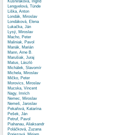
Kušniráková, Ingrid
Lengyelová, Tünde
Liška, Anton
Londák, Miroslav
Londáková, Elena
Lukačka, Ján
Lysý, Miroslav
Macho, Peter
Maliniak, Pavol
Manák, Marián
Mann, Arne B.
Marušiak, Juraj
Matus, László
Michálek, Slavomír
Michela, Miroslav
Mičko, Peter
Morovics, Miroslav
Mucska, Vincent
Nagy, Imrich
Nemec, Miroslav
Nemeš, Jaroslav
Pekařová, Katarína
Pešek, Ján
Petruf, Pavol
Piahanau, Aliaksandr
Poláčková, Zuzana
Poriezová, Miriam