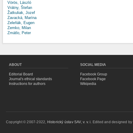
Vörös, László
Vrátny, Štefan
Žatkuliak, Jozef
Zavacká, Marína
Zeleňák, Eugen
Zemko, Milan
Zmátlo, Peter
ABOUT
SOCIAL MEDIA
Editorial Board
Facebook Group
Journal's ethical standards
Facebook Page
Instructions for authors
Wikipedia
Copyright © 2007-2022,
Historický ústav SAV, v. v. i.
Edited and designed b