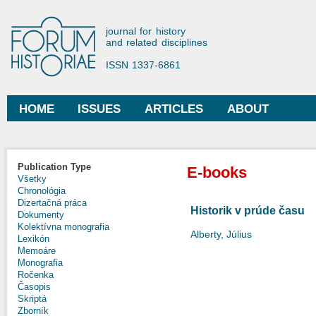
Ski
mai
Forum Historiae
journal for history
con
and related disciplines
ISSN 1337-6861
HOME
ISSUES
ARTICLES
ABOUT
Main menu
Publication Type
E-books
Všetky
Chronológia
Dizertačná práca
Historik v prúde času
Dokumenty
Kolektívna monografia
Alberty, Július
Lexikón
Memoáre
Monografia
Ročenka
Časopis
Skriptá
Zborník