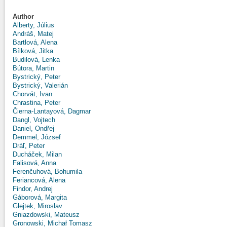
Author
Alberty, Július
Andráš, Matej
Bartlová, Alena
Bílková, Jitka
Budilová, Lenka
Bútora, Martin
Bystrický, Peter
Bystrický, Valerián
Chorvát, Ivan
Chrastina, Peter
Čierna-Lantayová, Dagmar
Dangl, Vojtech
Daniel, Ondřej
Demmel, József
Dráľ, Peter
Ducháček, Milan
Falisová, Anna
Ferenčuhová, Bohumila
Feriancová, Alena
Findor, Andrej
Gáborová, Margita
Glejtek, Miroslav
Gniazdowski, Mateusz
Gronowski, Michał Tomasz