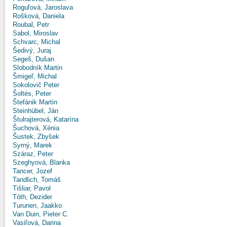
Roguľová, Jaroslava
Rošková, Daniela
Roubal, Petr
Sabol, Miroslav
Schvarc, Michal
Šedivý, Juraj
Segeš, Dušan
Slobodník Martin
Šmigeľ, Michal
Sokolovič Peter
Šoltés, Peter
Štefánik Martin
Steinhübel, Ján
Štulrajterová, Katarína
Šuchová, Xénia
Šustek, Zbyšek
Syrný, Marek
Száraz, Peter
Szeghyová, Blanka
Tancer, Jozef
Tandlich, Tomáš
Tišliar, Pavol
Tóth, Dezider
Turunen, Jaakko
Van Duin, Pieter C.
Vasiľová, Darina