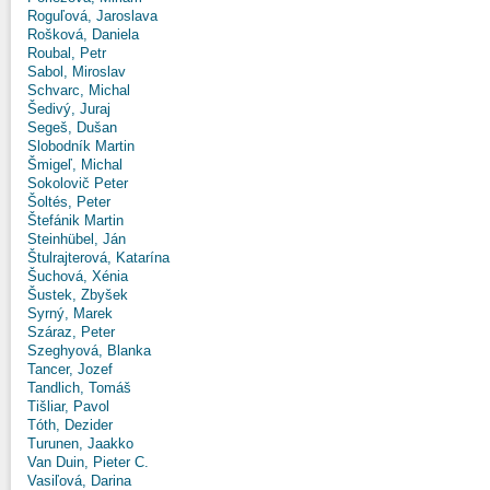
Roguľová, Jaroslava
Rošková, Daniela
Roubal, Petr
Sabol, Miroslav
Schvarc, Michal
Šedivý, Juraj
Segeš, Dušan
Slobodník Martin
Šmigeľ, Michal
Sokolovič Peter
Šoltés, Peter
Štefánik Martin
Steinhübel, Ján
Štulrajterová, Katarína
Šuchová, Xénia
Šustek, Zbyšek
Syrný, Marek
Száraz, Peter
Szeghyová, Blanka
Tancer, Jozef
Tandlich, Tomáš
Tišliar, Pavol
Tóth, Dezider
Turunen, Jaakko
Van Duin, Pieter C.
Vasiľová, Darina