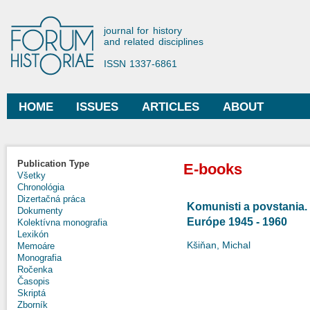
Ski
mai
Forum Historiae
journal for history
con
and related disciplines
ISSN 1337-6861
HOME
ISSUES
ARTICLES
ABOUT
Main menu
Publication Type
E-books
Všetky
Chronológia
Dizertačná práca
Komunisti a povstania. 
Dokumenty
Európe 1945 - 1960
Kolektívna monografia
Lexikón
Kšiňan, Michal
Memoáre
Monografia
Ročenka
Časopis
Skriptá
Zborník