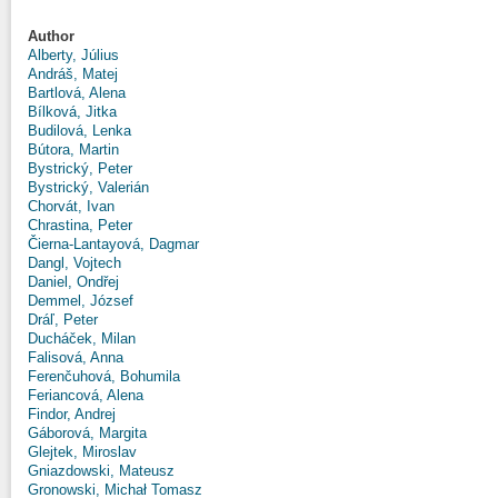
Author
Alberty, Július
Andráš, Matej
Bartlová, Alena
Bílková, Jitka
Budilová, Lenka
Bútora, Martin
Bystrický, Peter
Bystrický, Valerián
Chorvát, Ivan
Chrastina, Peter
Čierna-Lantayová, Dagmar
Dangl, Vojtech
Daniel, Ondřej
Demmel, József
Dráľ, Peter
Ducháček, Milan
Falisová, Anna
Ferenčuhová, Bohumila
Feriancová, Alena
Findor, Andrej
Gáborová, Margita
Glejtek, Miroslav
Gniazdowski, Mateusz
Gronowski, Michał Tomasz