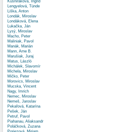
Kušniráková, Ingrid
Lengyelová, Tünde
Liška, Anton
Londák, Miroslav
Londáková, Elena
Lukačka, Ján
Lysý, Miroslav
Macho, Peter
Maliniak, Pavol
Manák, Marián
Mann, Arne B.
Marušiak, Juraj
Matus, László
Michálek, Slavomír
Michela, Miroslav
Mičko, Peter
Morovics, Miroslav
Mucska, Vincent
Nagy, Imrich
Nemec, Miroslav
Nemeš, Jaroslav
Pekařová, Katarína
Pešek, Ján
Petruf, Pavol
Piahanau, Aliaksandr
Poláčková, Zuzana
Poriezová, Miriam