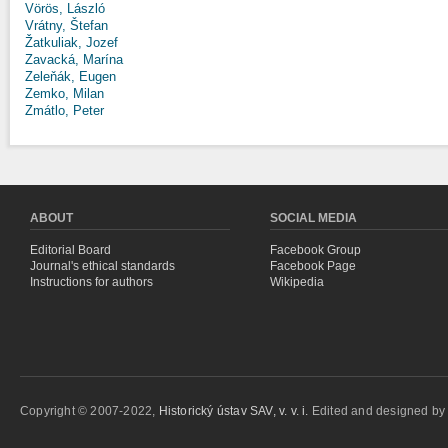
Vörös, László
Vrátny, Štefan
Žatkuliak, Jozef
Zavacká, Marína
Zeleňák, Eugen
Zemko, Milan
Zmátlo, Peter
ABOUT
SOCIAL MEDIA
Editorial Board
Facebook Group
Journal's ethical standards
Facebook Page
Instructions for authors
Wikipedia
Copyright © 2007-2022,
Historický ústav SAV, v. v. i.
Edited and designed b