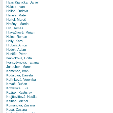
Haas Kianička, Daniel
Halász, Ivan
Hallon, Ľudovít
Hanula, Matej
Hertel, Maroš
Hetényi, Martin
Hirt, Tomáš
Hlavačková, Miriam
Holec, Roman
Hollý, Karol
Hruboň, Anton
Hudek, Adam
Hunčík, Péter
Ivaničková, Edita
Ivantyšynová, Tatiana
Jakoubek, Marek
Kamenec, Ivan
Kodajová, Daniela
Kořínková, Veronika
Kováč, Dušan
Kowalská, Eva
Kožiak, Rastislav
Krajčovičová, Natália
Kšiňan, Michal
Kumanová, Zuzana
Kusá, Zuzana