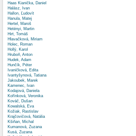
Haas Kianička, Daniel
Halász, Ivan
Hallon, Ľudovít
Hanula, Matej
Hertel, Maroš
Hetényi, Martin
Hirt, Tomáš
Hlavačková, Miriam
Holec, Roman
Hollý, Karol
Hruboň, Anton
Hudek, Adam
Hunčík, Péter
Ivaničková, Edita
Ivantyšynová, Tatiana
Jakoubek, Marek
Kamenec, Ivan
Kodajová, Daniela
Kořínková, Veronika
Kováč, Dušan
Kowalská, Eva
Kožiak, Rastislav
Krajčovičová, Natália
Kšiňan, Michal
Kumanová, Zuzana
Kusá, Zuzana