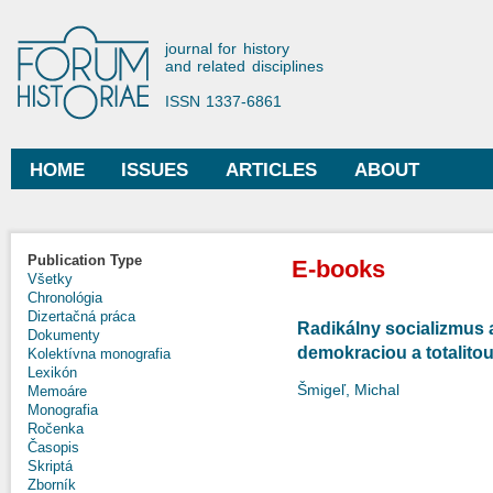
Ski
mai
Forum Historiae
journal for history
con
and related disciplines
ISSN 1337-6861
HOME
ISSUES
ARTICLES
ABOUT
Main menu
Publication Type
E-books
Všetky
Chronológia
Dizertačná práca
Radikálny socializmus
Dokumenty
demokraciou a totalito
Kolektívna monografia
Lexikón
Šmigeľ, Michal
Memoáre
Monografia
Ročenka
Časopis
Skriptá
Zborník