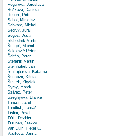
Roguľová, Jaroslava
Rošková, Daniela
Roubal, Petr
Sabol, Miroslav
Schvarc, Michal
Šedivý, Juraj
Segeš, Dušan
Slobodník Martin
Šmigeľ, Michal
Sokolovič Peter
Šoltés, Peter
Štefánik Martin
Steinhübel, Ján
Štulrajterová, Katarína
Šuchová, Xénia
Šustek, Zbyšek
Syrný, Marek
Száraz, Peter
Szeghyová, Blanka
Tancer, Jozef
Tandlich, Tomáš
Tišliar, Pavol
Tóth, Dezider
Turunen, Jaakko
Van Duin, Pieter C.
Vasiľová, Darina