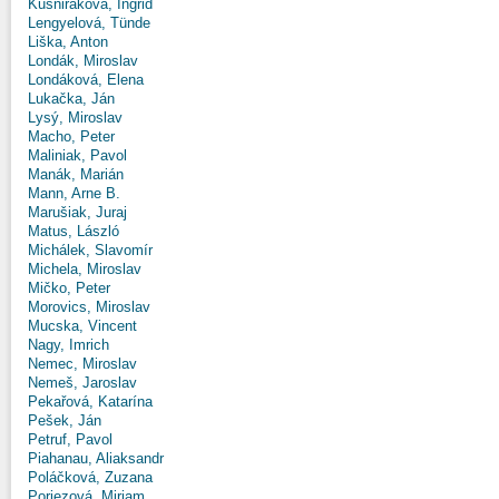
Kušniráková, Ingrid
Lengyelová, Tünde
Liška, Anton
Londák, Miroslav
Londáková, Elena
Lukačka, Ján
Lysý, Miroslav
Macho, Peter
Maliniak, Pavol
Manák, Marián
Mann, Arne B.
Marušiak, Juraj
Matus, László
Michálek, Slavomír
Michela, Miroslav
Mičko, Peter
Morovics, Miroslav
Mucska, Vincent
Nagy, Imrich
Nemec, Miroslav
Nemeš, Jaroslav
Pekařová, Katarína
Pešek, Ján
Petruf, Pavol
Piahanau, Aliaksandr
Poláčková, Zuzana
Poriezová, Miriam