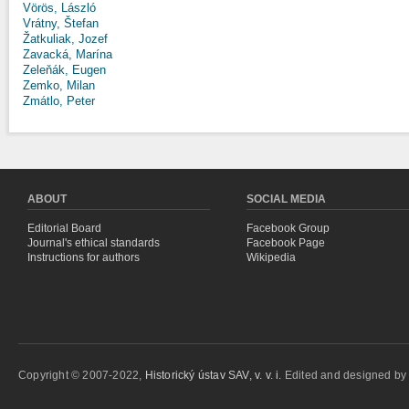
Vörös, László
Vrátny, Štefan
Žatkuliak, Jozef
Zavacká, Marína
Zeleňák, Eugen
Zemko, Milan
Zmátlo, Peter
ABOUT
SOCIAL MEDIA
Editorial Board
Facebook Group
Journal's ethical standards
Facebook Page
Instructions for authors
Wikipedia
Copyright © 2007-2022,
Historický ústav SAV, v. v. i.
Edited and designed b