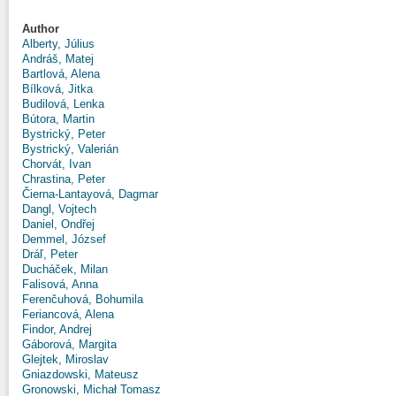
Author
Alberty, Július
Andráš, Matej
Bartlová, Alena
Bílková, Jitka
Budilová, Lenka
Bútora, Martin
Bystrický, Peter
Bystrický, Valerián
Chorvát, Ivan
Chrastina, Peter
Čierna-Lantayová, Dagmar
Dangl, Vojtech
Daniel, Ondřej
Demmel, József
Dráľ, Peter
Ducháček, Milan
Falisová, Anna
Ferenčuhová, Bohumila
Feriancová, Alena
Findor, Andrej
Gáborová, Margita
Glejtek, Miroslav
Gniazdowski, Mateusz
Gronowski, Michał Tomasz