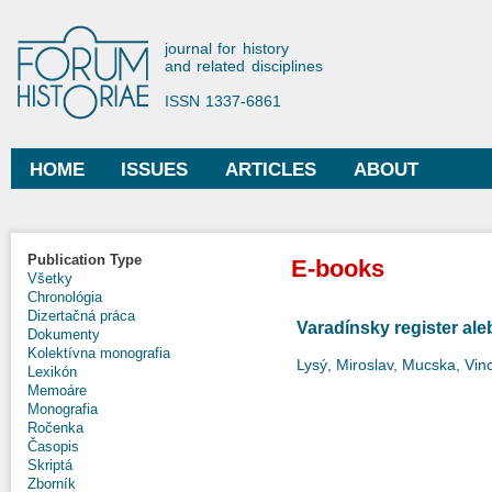
Ski
mai
Forum Historiae
journal for history
con
and related disciplines
ISSN 1337-6861
HOME
ISSUES
ARTICLES
ABOUT
Main menu
Publication Type
E-books
Všetky
Chronológia
Dizertačná práca
Varadínsky register al
Dokumenty
Kolektívna monografia
Lysý, Miroslav
,
Mucska, Vin
Lexikón
Memoáre
Monografia
Ročenka
Časopis
Skriptá
Zborník