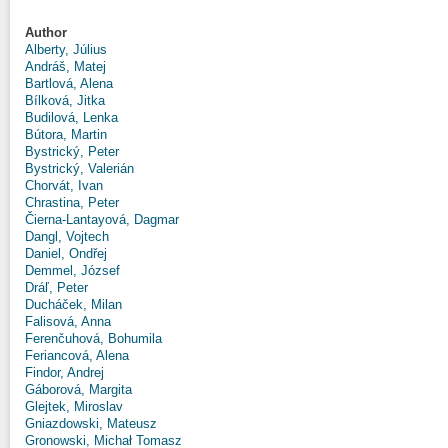
Author
Alberty, Július
Andráš, Matej
Bartlová, Alena
Bílková, Jitka
Budilová, Lenka
Bútora, Martin
Bystrický, Peter
Bystrický, Valerián
Chorvát, Ivan
Chrastina, Peter
Čierna-Lantayová, Dagmar
Dangl, Vojtech
Daniel, Ondřej
Demmel, József
Dráľ, Peter
Ducháček, Milan
Falisová, Anna
Ferenčuhová, Bohumila
Feriancová, Alena
Findor, Andrej
Gáborová, Margita
Glejtek, Miroslav
Gniazdowski, Mateusz
Gronowski, Michał Tomasz