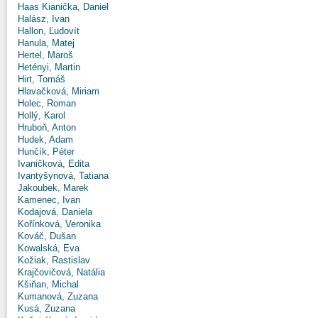
Haas Kianička, Daniel
Halász, Ivan
Hallon, Ľudovít
Hanula, Matej
Hertel, Maroš
Hetényi, Martin
Hirt, Tomáš
Hlavačková, Miriam
Holec, Roman
Hollý, Karol
Hruboň, Anton
Hudek, Adam
Hunčík, Péter
Ivaničková, Edita
Ivantyšynová, Tatiana
Jakoubek, Marek
Kamenec, Ivan
Kodajová, Daniela
Kořínková, Veronika
Kováč, Dušan
Kowalská, Eva
Kožiak, Rastislav
Krajčovičová, Natália
Kšiňan, Michal
Kumanová, Zuzana
Kusá, Zuzana