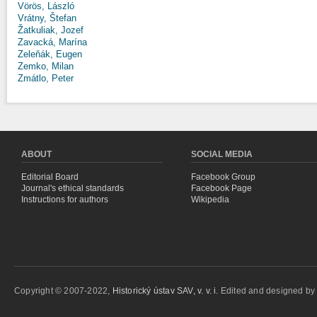
Vörös, László
Vrátny, Štefan
Žatkuliak, Jozef
Zavacká, Marína
Zeleňák, Eugen
Zemko, Milan
Zmátlo, Peter
ABOUT
SOCIAL MEDIA
Editorial Board
Facebook Group
Journal's ethical standards
Facebook Page
Instructions for authors
Wikipedia
Copyright © 2007-2022,
Historický ústav SAV, v. v. i.
Edited and designed b