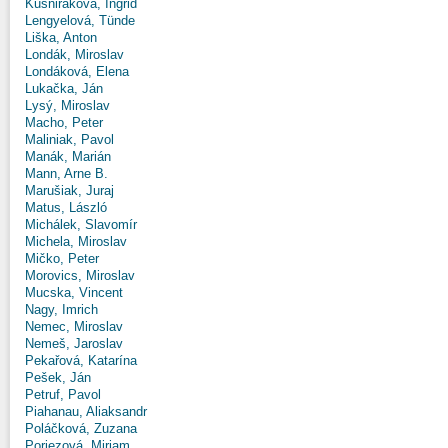
Kušniráková, Ingrid
Lengyelová, Tünde
Liška, Anton
Londák, Miroslav
Londáková, Elena
Lukačka, Ján
Lysý, Miroslav
Macho, Peter
Maliniak, Pavol
Manák, Marián
Mann, Arne B.
Marušiak, Juraj
Matus, László
Michálek, Slavomír
Michela, Miroslav
Mičko, Peter
Morovics, Miroslav
Mucska, Vincent
Nagy, Imrich
Nemec, Miroslav
Nemeš, Jaroslav
Pekařová, Katarína
Pešek, Ján
Petruf, Pavol
Piahanau, Aliaksandr
Poláčková, Zuzana
Poriezová, Miriam