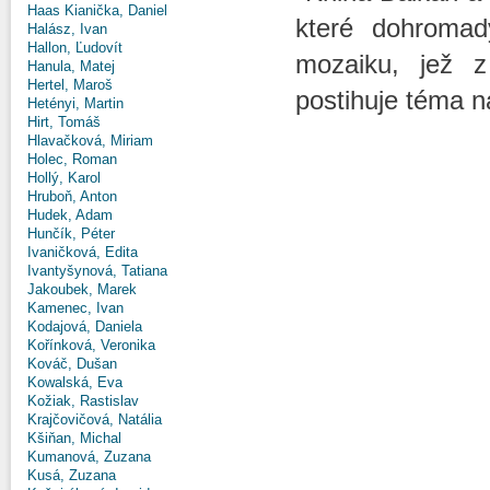
Haas Kianička, Daniel
které dohromad
Halász, Ivan
Hallon, Ľudovít
mozaiku, jež z
Hanula, Matej
Hertel, Maroš
postihuje téma n
Hetényi, Martin
Hirt, Tomáš
Hlavačková, Miriam
Holec, Roman
Hollý, Karol
Hruboň, Anton
Hudek, Adam
Hunčík, Péter
Ivaničková, Edita
Ivantyšynová, Tatiana
Jakoubek, Marek
Kamenec, Ivan
Kodajová, Daniela
Kořínková, Veronika
Kováč, Dušan
Kowalská, Eva
Kožiak, Rastislav
Krajčovičová, Natália
Kšiňan, Michal
Kumanová, Zuzana
Kusá, Zuzana