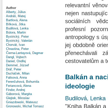
relevantní věno
Author
nejen nastupujíc
Alberty, Július
Andráš, Matej
sociálních vě
Bartlová, Alena
Bílková, Jitka
profesní pozor
Budilová, Lenka
Bútora, Martin
antropology s ús
Bystrický, Peter
Bystrický, Valerián
jej obdobně orie
Chorvát, Ivan
Chrastina, Peter
přenechávali z
Čierna-Lantayová, Dagmar
Dangl, Vojtech
cestovatelům a t
Daniel, Ondřej
Demmel, József
Dráľ, Peter
Ducháček, Milan
Balkán a nac
Falisová, Anna
Ferenčuhová, Bohumila
ideologie
Feriancová, Alena
Findor, Andrej
Gáborová, Margita
Budilová, Lenka
Glejtek, Miroslav
Gniazdowski, Mateusz
"Kniha Balkán a 
Gronowski, Michał Tomasz