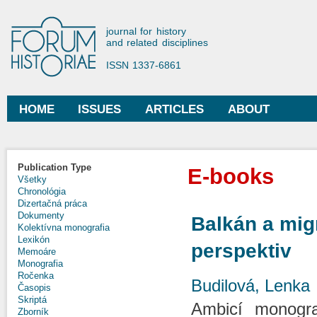
Ski
mai
Forum Historiae
journal for history
con
and related disciplines
ISSN 1337-6861
HOME
ISSUES
ARTICLES
ABOUT
Main menu
Publication Type
E-books
Všetky
Chronológia
Dizertačná práca
Dokumenty
Balkán a mig
Kolektívna monografia
Lexikón
perspektiv
Memoáre
Monografia
Ročenka
Budilová, Lenka
Časopis
Skriptá
Ambicí monogra
Zborník