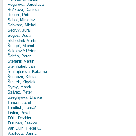
Roguľová, Jaroslava
Rošková, Daniela
Roubal, Petr
Sabol, Miroslav
Schvarc, Michal
Šedivý, Juraj
Segeš, Dušan
Slobodník Martin
Šmigeľ, Michal
Sokolovič Peter
Šoltés, Peter
Štefánik Martin
Steinhübel, Ján
Štulrajterová, Katarína
Šuchová, Xénia
Šustek, Zbyšek
Syrný, Marek
Száraz, Peter
Szeghyová, Blanka
Tancer, Jozef
Tandlich, Tomáš
Tišliar, Pavol
Tóth, Dezider
Turunen, Jaakko
Van Duin, Pieter C.
Vasiľová, Darina