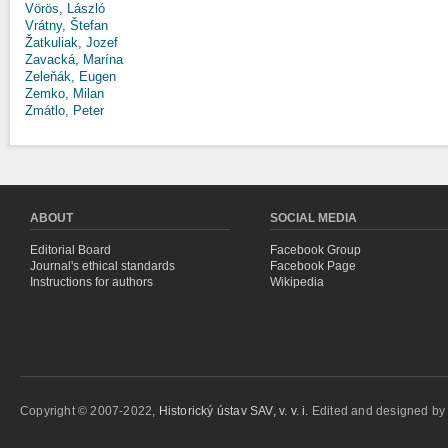
Vörös, László
Vrátny, Štefan
Žatkuliak, Jozef
Zavacká, Marína
Zeleňák, Eugen
Zemko, Milan
Zmátlo, Peter
ABOUT
SOCIAL MEDIA
Editorial Board
Facebook Group
Journal's ethical standards
Facebook Page
Instructions for authors
Wikipedia
Copyright © 2007-2022,
Historický ústav SAV, v. v. i.
Edited and designed b