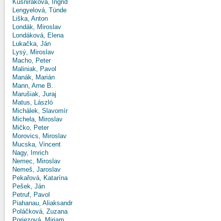
Kušniráková, Ingrid
Lengyelová, Tünde
Liška, Anton
Londák, Miroslav
Londáková, Elena
Lukačka, Ján
Lysý, Miroslav
Macho, Peter
Maliniak, Pavol
Manák, Marián
Mann, Arne B.
Marušiak, Juraj
Matus, László
Michálek, Slavomír
Michela, Miroslav
Mičko, Peter
Morovics, Miroslav
Mucska, Vincent
Nagy, Imrich
Nemec, Miroslav
Nemeš, Jaroslav
Pekařová, Katarína
Pešek, Ján
Petruf, Pavol
Piahanau, Aliaksandr
Poláčková, Zuzana
Poriezová, Miriam