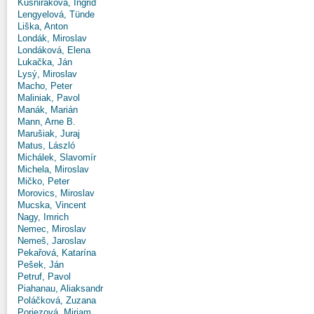
Kušniráková, Ingrid
Lengyelová, Tünde
Liška, Anton
Londák, Miroslav
Londáková, Elena
Lukačka, Ján
Lysý, Miroslav
Macho, Peter
Maliniak, Pavol
Manák, Marián
Mann, Arne B.
Marušiak, Juraj
Matus, László
Michálek, Slavomír
Michela, Miroslav
Mičko, Peter
Morovics, Miroslav
Mucska, Vincent
Nagy, Imrich
Nemec, Miroslav
Nemeš, Jaroslav
Pekařová, Katarína
Pešek, Ján
Petruf, Pavol
Piahanau, Aliaksandr
Poláčková, Zuzana
Poriezová, Miriam