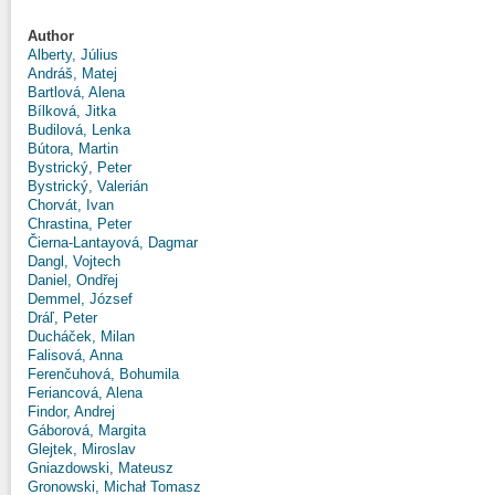
Author
Alberty, Július
Andráš, Matej
Bartlová, Alena
Bílková, Jitka
Budilová, Lenka
Bútora, Martin
Bystrický, Peter
Bystrický, Valerián
Chorvát, Ivan
Chrastina, Peter
Čierna-Lantayová, Dagmar
Dangl, Vojtech
Daniel, Ondřej
Demmel, József
Dráľ, Peter
Ducháček, Milan
Falisová, Anna
Ferenčuhová, Bohumila
Feriancová, Alena
Findor, Andrej
Gáborová, Margita
Glejtek, Miroslav
Gniazdowski, Mateusz
Gronowski, Michał Tomasz