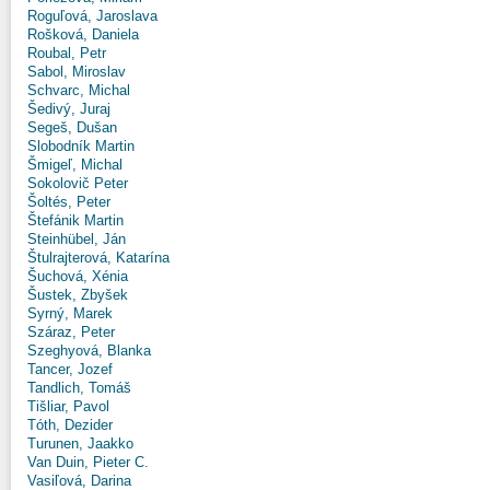
Roguľová, Jaroslava
Rošková, Daniela
Roubal, Petr
Sabol, Miroslav
Schvarc, Michal
Šedivý, Juraj
Segeš, Dušan
Slobodník Martin
Šmigeľ, Michal
Sokolovič Peter
Šoltés, Peter
Štefánik Martin
Steinhübel, Ján
Štulrajterová, Katarína
Šuchová, Xénia
Šustek, Zbyšek
Syrný, Marek
Száraz, Peter
Szeghyová, Blanka
Tancer, Jozef
Tandlich, Tomáš
Tišliar, Pavol
Tóth, Dezider
Turunen, Jaakko
Van Duin, Pieter C.
Vasiľová, Darina