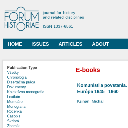
Ski
mai
Forum Historiae
journal for history
con
and related disciplines
ISSN 1337-6861
HOME
ISSUES
ARTICLES
ABOUT
Main menu
Publication Type
E-books
Všetky
Chronológia
Dizertačná práca
Komunisti a povstania. 
Dokumenty
Európe 1945 - 1960
Kolektívna monografia
Lexikón
Kšiňan, Michal
Memoáre
Monografia
Ročenka
Časopis
Skriptá
Zborník