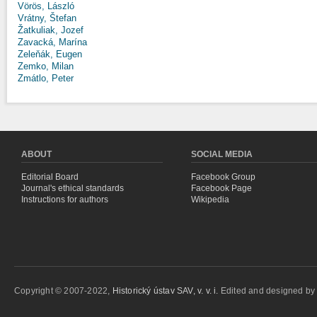
Vörös, László
Vrátny, Štefan
Žatkuliak, Jozef
Zavacká, Marína
Zeleňák, Eugen
Zemko, Milan
Zmátlo, Peter
ABOUT
SOCIAL MEDIA
Editorial Board
Facebook Group
Journal's ethical standards
Facebook Page
Instructions for authors
Wikipedia
Copyright © 2007-2022,
Historický ústav SAV, v. v. i.
Edited and designed b