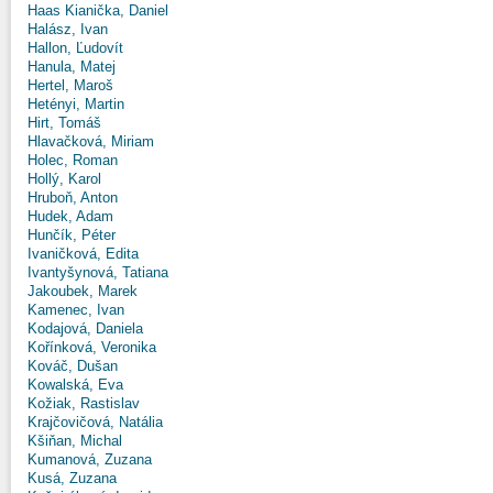
Haas Kianička, Daniel
Halász, Ivan
Hallon, Ľudovít
Hanula, Matej
Hertel, Maroš
Hetényi, Martin
Hirt, Tomáš
Hlavačková, Miriam
Holec, Roman
Hollý, Karol
Hruboň, Anton
Hudek, Adam
Hunčík, Péter
Ivaničková, Edita
Ivantyšynová, Tatiana
Jakoubek, Marek
Kamenec, Ivan
Kodajová, Daniela
Kořínková, Veronika
Kováč, Dušan
Kowalská, Eva
Kožiak, Rastislav
Krajčovičová, Natália
Kšiňan, Michal
Kumanová, Zuzana
Kusá, Zuzana