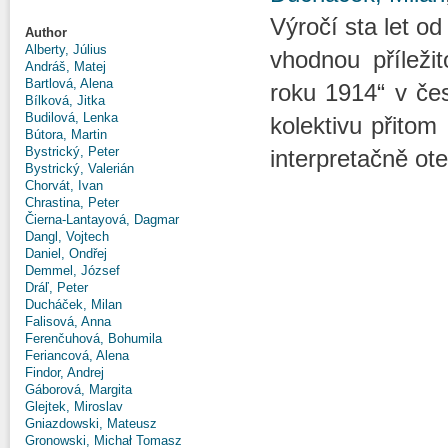
Výročí sta let o
Author
Alberty, Július
vhodnou příleži
Andráš, Matej
Bartlová, Alena
roku 1914“ v čes
Bílková, Jitka
Budilová, Lenka
kolektivu přitom
Bútora, Martin
Bystrický, Peter
interpretačně ot
Bystrický, Valerián
Chorvát, Ivan
Chrastina, Peter
Čierna-Lantayová, Dagmar
Dangl, Vojtech
Daniel, Ondřej
Demmel, József
Dráľ, Peter
Ducháček, Milan
Falisová, Anna
Ferenčuhová, Bohumila
Feriancová, Alena
Findor, Andrej
Gáborová, Margita
Glejtek, Miroslav
Gniazdowski, Mateusz
Gronowski, Michał Tomasz