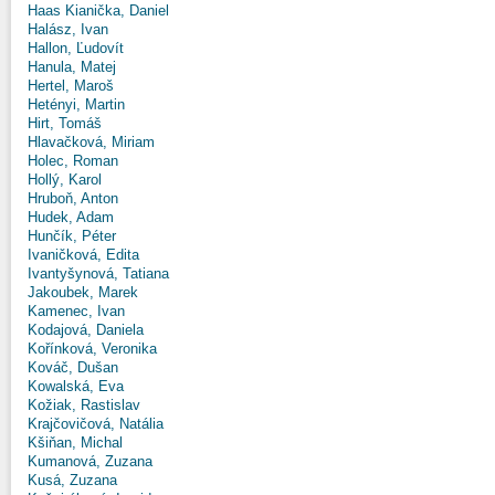
Haas Kianička, Daniel
Halász, Ivan
Hallon, Ľudovít
Hanula, Matej
Hertel, Maroš
Hetényi, Martin
Hirt, Tomáš
Hlavačková, Miriam
Holec, Roman
Hollý, Karol
Hruboň, Anton
Hudek, Adam
Hunčík, Péter
Ivaničková, Edita
Ivantyšynová, Tatiana
Jakoubek, Marek
Kamenec, Ivan
Kodajová, Daniela
Kořínková, Veronika
Kováč, Dušan
Kowalská, Eva
Kožiak, Rastislav
Krajčovičová, Natália
Kšiňan, Michal
Kumanová, Zuzana
Kusá, Zuzana