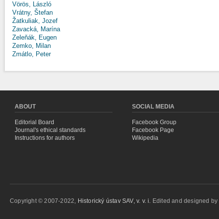
Vörös, László
Vrátny, Štefan
Žatkuliak, Jozef
Zavacká, Marína
Zeleňák, Eugen
Zemko, Milan
Zmátlo, Peter
ABOUT
SOCIAL MEDIA
Editorial Board
Facebook Group
Journal's ethical standards
Facebook Page
Instructions for authors
Wikipedia
Copyright © 2007-2022,
Historický ústav SAV, v. v. i.
Edited and designed b