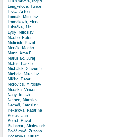
Kušniráková, Ingrid
Lengyelová, Tünde
Liška, Anton
Londák, Miroslav
Londáková, Elena
Lukačka, Ján
Lysý, Miroslav
Macho, Peter
Maliniak, Pavol
Manák, Marián
Mann, Arne B.
Marušiak, Juraj
Matus, László
Michálek, Slavomír
Michela, Miroslav
Mičko, Peter
Morovics, Miroslav
Mucska, Vincent
Nagy, Imrich
Nemec, Miroslav
Nemeš, Jaroslav
Pekařová, Katarína
Pešek, Ján
Petruf, Pavol
Piahanau, Aliaksandr
Poláčková, Zuzana
Poriezová, Miriam