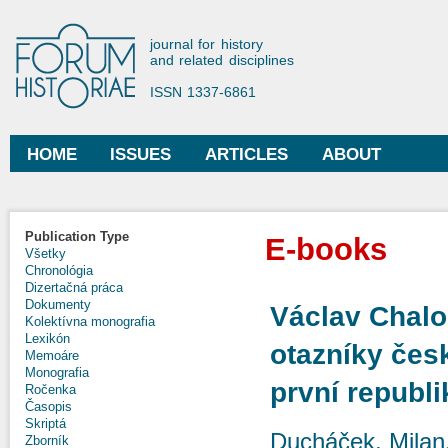
Ski
mai
Forum Historiae
journal for history
con
and related disciplines
ISSN 1337-6861
HOME
ISSUES
ARTICLES
ABOUT
Main menu
Publication Type
E-books
Všetky
Chronológia
Dizertačná práca
Dokumenty
Václav Chalo
Kolektívna monografia
Lexikón
otazníky česk
Memoáre
Monografia
první republi
Ročenka
Časopis
Skriptá
Ducháček, Milan
Zborník