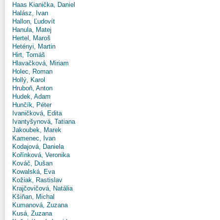
Haas Kianička, Daniel
Halász, Ivan
Hallon, Ľudovít
Hanula, Matej
Hertel, Maroš
Hetényi, Martin
Hirt, Tomáš
Hlavačková, Miriam
Holec, Roman
Hollý, Karol
Hruboň, Anton
Hudek, Adam
Hunčík, Péter
Ivaničková, Edita
Ivantyšynová, Tatiana
Jakoubek, Marek
Kamenec, Ivan
Kodajová, Daniela
Kořínková, Veronika
Kováč, Dušan
Kowalská, Eva
Kožiak, Rastislav
Krajčovičová, Natália
Kšiňan, Michal
Kumanová, Zuzana
Kusá, Zuzana