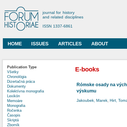
Ski
mai
Forum Historiae
journal for history
con
and related disciplines
ISSN 1337-6861
HOME
ISSUES
ARTICLES
ABOUT
Main menu
Publication Type
E-books
Všetky
Chronológia
Dizertačná práca
Rómske osady na vých
Dokumenty
výskumu
Kolektívna monografia
Lexikón
Jakoubek, Marek
,
Hirt, Tom
Memoáre
Monografia
Ročenka
Časopis
Skriptá
Zborník