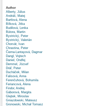
Author
Alberty, Július
Andráš, Matej
Bartlová, Alena
Bílková, Jitka
Budilová, Lenka
Bútora, Martin
Bystrický, Peter
Bystrický, Valerián
Chorvát, Ivan
Chrastina, Peter
Čierna-Lantayová, Dagmar
Dangl, Vojtech
Daniel, Ondřej
Demmel, József
Dráľ, Peter
Ducháček, Milan
Falisová, Anna
Ferenčuhová, Bohumila
Feriancová, Alena
Findor, Andrej
Gáborová, Margita
Glejtek, Miroslav
Gniazdowski, Mateusz
Gronowski, Michał Tomasz