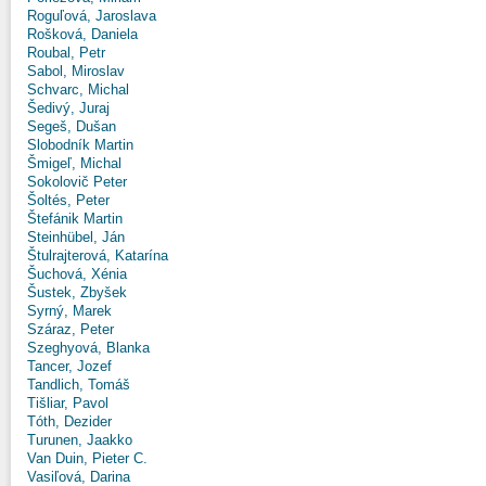
Roguľová, Jaroslava
Rošková, Daniela
Roubal, Petr
Sabol, Miroslav
Schvarc, Michal
Šedivý, Juraj
Segeš, Dušan
Slobodník Martin
Šmigeľ, Michal
Sokolovič Peter
Šoltés, Peter
Štefánik Martin
Steinhübel, Ján
Štulrajterová, Katarína
Šuchová, Xénia
Šustek, Zbyšek
Syrný, Marek
Száraz, Peter
Szeghyová, Blanka
Tancer, Jozef
Tandlich, Tomáš
Tišliar, Pavol
Tóth, Dezider
Turunen, Jaakko
Van Duin, Pieter C.
Vasiľová, Darina