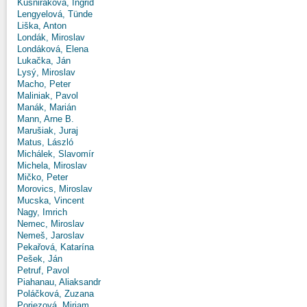
Kušniráková, Ingrid
Lengyelová, Tünde
Liška, Anton
Londák, Miroslav
Londáková, Elena
Lukačka, Ján
Lysý, Miroslav
Macho, Peter
Maliniak, Pavol
Manák, Marián
Mann, Arne B.
Marušiak, Juraj
Matus, László
Michálek, Slavomír
Michela, Miroslav
Mičko, Peter
Morovics, Miroslav
Mucska, Vincent
Nagy, Imrich
Nemec, Miroslav
Nemeš, Jaroslav
Pekařová, Katarína
Pešek, Ján
Petruf, Pavol
Piahanau, Aliaksandr
Poláčková, Zuzana
Poriezová, Miriam