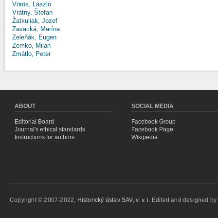
Vörös, László
Vrátny, Štefan
Žatkuliak, Jozef
Zavacká, Marína
Zeleňák, Eugen
Zemko, Milan
Zmátlo, Peter
ABOUT
SOCIAL MEDIA
Editorial Board
Facebook Group
Journal's ethical standards
Facebook Page
Instructions for authors
Wikipedia
Copyright © 2007-2022,
Historický ústav SAV, v. v. i.
Edited and designed b