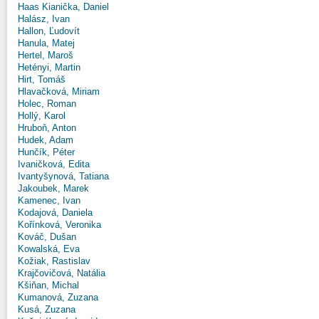
Haas Kianička, Daniel
Halász, Ivan
Hallon, Ľudovít
Hanula, Matej
Hertel, Maroš
Hetényi, Martin
Hirt, Tomáš
Hlavačková, Miriam
Holec, Roman
Hollý, Karol
Hruboň, Anton
Hudek, Adam
Hunčík, Péter
Ivaničková, Edita
Ivantyšynová, Tatiana
Jakoubek, Marek
Kamenec, Ivan
Kodajová, Daniela
Kořínková, Veronika
Kováč, Dušan
Kowalská, Eva
Kožiak, Rastislav
Krajčovičová, Natália
Kšiňan, Michal
Kumanová, Zuzana
Kusá, Zuzana