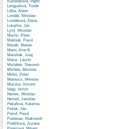
Kušniráková, Ingrid
Lengyelová, Tünde
Liška, Anton
Londák, Miroslav
Londáková, Elena
Lukačka, Ján
Lysý, Miroslav
Macho, Peter
Maliniak, Pavol
Manák, Marián
Mann, Arne B.
Marušiak, Juraj
Matus, László
Michálek, Slavomír
Michela, Miroslav
Mičko, Peter
Morovics, Miroslav
Mucska, Vincent
Nagy, Imrich
Nemec, Miroslav
Nemeš, Jaroslav
Pekařová, Katarína
Pešek, Ján
Petruf, Pavol
Piahanau, Aliaksandr
Poláčková, Zuzana
Poriezová, Miriam