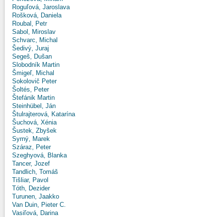
Roguľová, Jaroslava
Rošková, Daniela
Roubal, Petr
Sabol, Miroslav
Schvarc, Michal
Šedivý, Juraj
Segeš, Dušan
Slobodník Martin
Šmigeľ, Michal
Sokolovič Peter
Šoltés, Peter
Štefánik Martin
Steinhübel, Ján
Štulrajterová, Katarína
Šuchová, Xénia
Šustek, Zbyšek
Syrný, Marek
Száraz, Peter
Szeghyová, Blanka
Tancer, Jozef
Tandlich, Tomáš
Tišliar, Pavol
Tóth, Dezider
Turunen, Jaakko
Van Duin, Pieter C.
Vasiľová, Darina