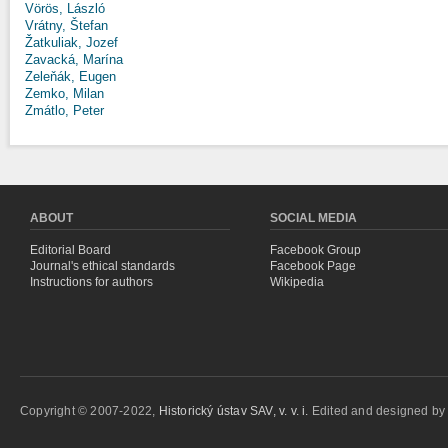
Vörös, László
Vrátny, Štefan
Žatkuliak, Jozef
Zavacká, Marína
Zeleňák, Eugen
Zemko, Milan
Zmátlo, Peter
ABOUT
SOCIAL MEDIA
Editorial Board
Facebook Group
Journal's ethical standards
Facebook Page
Instructions for authors
Wikipedia
Copyright © 2007-2022,
Historický ústav SAV, v. v. i.
Edited and designed b