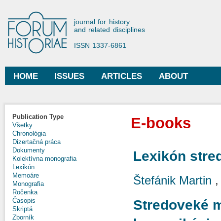
Ski
mai
Forum Historiae
journal for history
con
and related disciplines
ISSN 1337-6861
HOME
ISSUES
ARTICLES
ABOUT
Main menu
Publication Type
E-books
Všetky
Chronológia
Dizertačná práca
Dokumenty
Lexikón stre
Kolektívna monografia
Lexikón
Memoáre
Štefánik Martin
Monografia
Ročenka
Časopis
Stredoveké m
Skriptá
Zborník