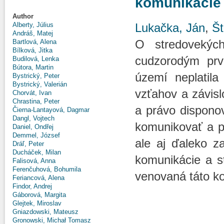
komunikácie
Author
Lukačka, Ján
,
Št
Alberty, Július
Andráš, Matej
O stredovekýc
Bartlová, Alena
Bílková, Jitka
cudzorodým prv
Budilová, Lenka
Bútora, Martin
území neplatila
Bystrický, Peter
Bystrický, Valerián
vzťahov a závis
Chorvát, Ivan
Chrastina, Peter
a právo dispon
Čierna-Lantayová, Dagmar
Dangl, Vojtech
komunikovať a p
Daniel, Ondřej
Demmel, József
ale aj ďaleko z
Dráľ, Peter
Ducháček, Milan
komunikácie a st
Falisová, Anna
Ferenčuhová, Bohumila
venovaná táto ko
Feriancová, Alena
Findor, Andrej
Gáborová, Margita
Glejtek, Miroslav
Gniazdowski, Mateusz
Gronowski, Michał Tomasz