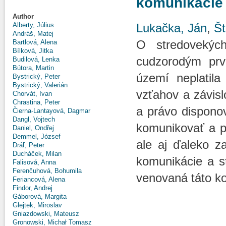
komunikácie
Author
Lukačka, Ján
,
Št
Alberty, Július
Andráš, Matej
O stredovekýc
Bartlová, Alena
Bílková, Jitka
cudzorodým prv
Budilová, Lenka
Bútora, Martin
území neplatila
Bystrický, Peter
Bystrický, Valerián
vzťahov a závis
Chorvát, Ivan
Chrastina, Peter
a právo dispon
Čierna-Lantayová, Dagmar
Dangl, Vojtech
komunikovať a p
Daniel, Ondřej
Demmel, József
ale aj ďaleko z
Dráľ, Peter
Ducháček, Milan
komunikácie a st
Falisová, Anna
Ferenčuhová, Bohumila
venovaná táto ko
Feriancová, Alena
Findor, Andrej
Gáborová, Margita
Glejtek, Miroslav
Gniazdowski, Mateusz
Gronowski, Michał Tomasz