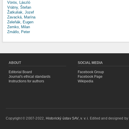
Vörös, László
Vrátny, Štefan
Žatkuliak, Jozef
Zavacká, Marína
Zeleňák, Eugen
Zemko, Milan
Zmátlo, Peter
ABOUT
SOCIAL MEDIA
Editorial Board
Facebook Group
Journal's ethical standards
Facebook Page
Instructions for authors
Wikipedia
Copyright © 2007-2022,
Historický ústav SAV, v. v. i.
Edited and designed b