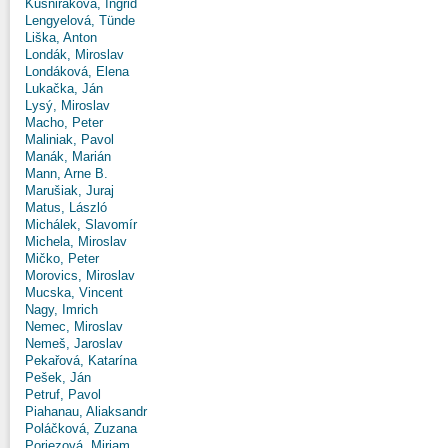
Kušniráková, Ingrid
Lengyelová, Tünde
Liška, Anton
Londák, Miroslav
Londáková, Elena
Lukačka, Ján
Lysý, Miroslav
Macho, Peter
Maliniak, Pavol
Manák, Marián
Mann, Arne B.
Marušiak, Juraj
Matus, László
Michálek, Slavomír
Michela, Miroslav
Mičko, Peter
Morovics, Miroslav
Mucska, Vincent
Nagy, Imrich
Nemec, Miroslav
Nemeš, Jaroslav
Pekařová, Katarína
Pešek, Ján
Petruf, Pavol
Piahanau, Aliaksandr
Poláčková, Zuzana
Poriezová, Miriam