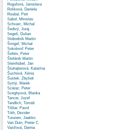
Roguľová, Jaroslava
Rošková, Daniela
Roubal, Petr
Sabol, Miroslav
Schvarc, Michal
Šedivý, Juraj
Segeš, Dušan
Slobodník Martin
Šmigeľ, Michal
Sokolovič Peter
Šoltés, Peter
Štefánik Martin
Steinhübel, Ján
Štulrajterová, Katarína
Šuchová, Xénia
Šustek, Zbyšek
Syrný, Marek
Száraz, Peter
Szeghyová, Blanka
Tancer, Jozef
Tandlich, Tomáš
Tišliar, Pavol
Tóth, Dezider
Turunen, Jaakko
Van Duin, Pieter C.
Vasiľová, Darina