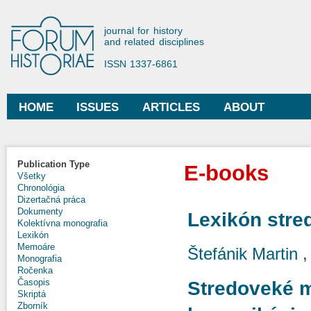
Ski
mai
Forum Historiae
journal for history
con
and related disciplines
ISSN 1337-6861
HOME
ISSUES
ARTICLES
ABOUT
Main menu
Publication Type
E-books
Všetky
Chronológia
Dizertačná práca
Dokumenty
Lexikón stre
Kolektívna monografia
Lexikón
Memoáre
Štefánik Martin
Monografia
Ročenka
Časopis
Stredoveké m
Skriptá
Zborník