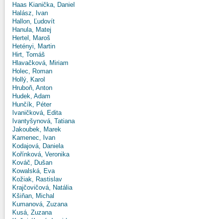
Haas Kianička, Daniel
Halász, Ivan
Hallon, Ľudovít
Hanula, Matej
Hertel, Maroš
Hetényi, Martin
Hirt, Tomáš
Hlavačková, Miriam
Holec, Roman
Hollý, Karol
Hruboň, Anton
Hudek, Adam
Hunčík, Péter
Ivaničková, Edita
Ivantyšynová, Tatiana
Jakoubek, Marek
Kamenec, Ivan
Kodajová, Daniela
Kořínková, Veronika
Kováč, Dušan
Kowalská, Eva
Kožiak, Rastislav
Krajčovičová, Natália
Kšiňan, Michal
Kumanová, Zuzana
Kusá, Zuzana