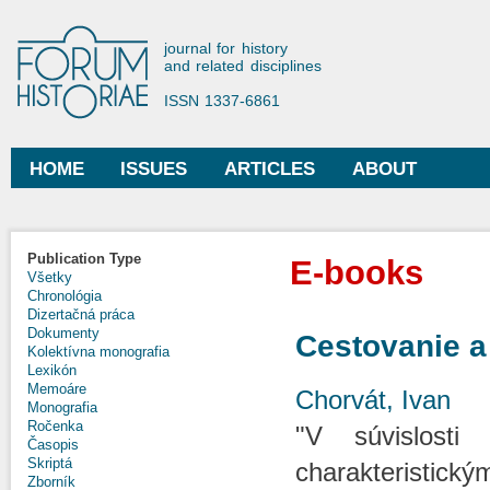
Ski
mai
Forum Historiae
journal for history
con
and related disciplines
ISSN 1337-6861
HOME
ISSUES
ARTICLES
ABOUT
Main menu
Publication Type
E-books
Všetky
Chronológia
Dizertačná práca
Dokumenty
Cestovanie a
Kolektívna monografia
Lexikón
Memoáre
Chorvát, Ivan
Monografia
Ročenka
"V súvislosti
Časopis
Skriptá
charakteristický
Zborník