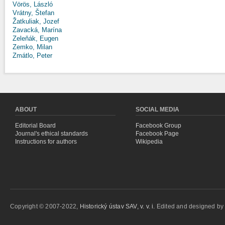
Vörös, László
Vrátny, Štefan
Žatkuliak, Jozef
Zavacká, Marína
Zeleňák, Eugen
Zemko, Milan
Zmátlo, Peter
ABOUT
SOCIAL MEDIA
Editorial Board
Facebook Group
Journal's ethical standards
Facebook Page
Instructions for authors
Wikipedia
Copyright © 2007-2022,
Historický ústav SAV, v. v. i.
Edited and designed b