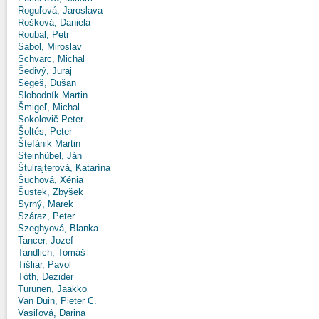
Roguľová, Jaroslava
Rošková, Daniela
Roubal, Petr
Sabol, Miroslav
Schvarc, Michal
Šedivý, Juraj
Segeš, Dušan
Slobodník Martin
Šmigeľ, Michal
Sokolovič Peter
Šoltés, Peter
Štefánik Martin
Steinhübel, Ján
Štulrajterová, Katarína
Šuchová, Xénia
Šustek, Zbyšek
Syrný, Marek
Száraz, Peter
Szeghyová, Blanka
Tancer, Jozef
Tandlich, Tomáš
Tišliar, Pavol
Tóth, Dezider
Turunen, Jaakko
Van Duin, Pieter C.
Vasiľová, Darina