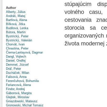
stúpajúcim dis
Author
volného casu,
Alberty, Július
Andráš, Matej
cestovania zna
Bartlová, Alena
Bílková, Jitka
storocia sa ces
Budilová, Lenka
Bútora, Martin
organizovaných 
Bystrický, Peter
Bystrický, Valerián
života modernej 
Chorvát, Ivan
Chrastina, Peter
Čierna-Lantayová, Dagmar
Dangl, Vojtech
Daniel, Ondřej
Demmel, József
Dráľ, Peter
Ducháček, Milan
Falisová, Anna
Ferenčuhová, Bohumila
Feriancová, Alena
Findor, Andrej
Gáborová, Margita
Glejtek, Miroslav
Gniazdowski, Mateusz
Gronowski, Michał Tomasz