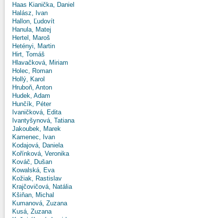
Haas Kianička, Daniel
Halász, Ivan
Hallon, Ľudovít
Hanula, Matej
Hertel, Maroš
Hetényi, Martin
Hirt, Tomáš
Hlavačková, Miriam
Holec, Roman
Hollý, Karol
Hruboň, Anton
Hudek, Adam
Hunčík, Péter
Ivaničková, Edita
Ivantyšynová, Tatiana
Jakoubek, Marek
Kamenec, Ivan
Kodajová, Daniela
Kořínková, Veronika
Kováč, Dušan
Kowalská, Eva
Kožiak, Rastislav
Krajčovičová, Natália
Kšiňan, Michal
Kumanová, Zuzana
Kusá, Zuzana