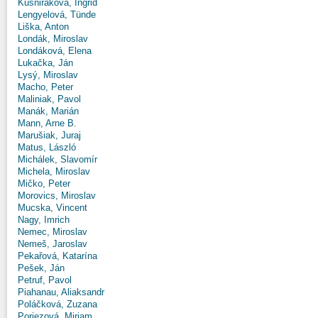
Kušniráková, Ingrid
Lengyelová, Tünde
Liška, Anton
Londák, Miroslav
Londáková, Elena
Lukačka, Ján
Lysý, Miroslav
Macho, Peter
Maliniak, Pavol
Manák, Marián
Mann, Arne B.
Marušiak, Juraj
Matus, László
Michálek, Slavomír
Michela, Miroslav
Mičko, Peter
Morovics, Miroslav
Mucska, Vincent
Nagy, Imrich
Nemec, Miroslav
Nemeš, Jaroslav
Pekařová, Katarína
Pešek, Ján
Petruf, Pavol
Piahanau, Aliaksandr
Poláčková, Zuzana
Poriezová, Miriam