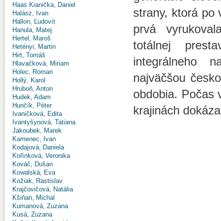
Haas Kianička, Daniel
strany, ktorá po
Halász, Ivan
Hallon, Ľudovít
prvá vyrukoval
Hanula, Matej
Hertel, Maroš
totálnej pres
Hetényi, Martin
Hirt, Tomáš
integrálneho n
Hlavačková, Miriam
Holec, Roman
najväčšou česko
Hollý, Karol
Hruboň, Anton
obdobia. Počas v
Hudek, Adam
Hunčík, Péter
krajinách dokázal
Ivaničková, Edita
Ivantyšynová, Tatiana
Jakoubek, Marek
Kamenec, Ivan
Kodajová, Daniela
Kořínková, Veronika
Kováč, Dušan
Kowalská, Eva
Kožiak, Rastislav
Krajčovičová, Natália
Kšiňan, Michal
Kumanová, Zuzana
Kusá, Zuzana