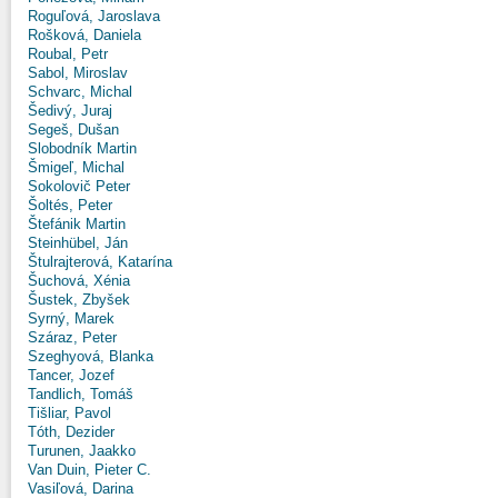
Roguľová, Jaroslava
Rošková, Daniela
Roubal, Petr
Sabol, Miroslav
Schvarc, Michal
Šedivý, Juraj
Segeš, Dušan
Slobodník Martin
Šmigeľ, Michal
Sokolovič Peter
Šoltés, Peter
Štefánik Martin
Steinhübel, Ján
Štulrajterová, Katarína
Šuchová, Xénia
Šustek, Zbyšek
Syrný, Marek
Száraz, Peter
Szeghyová, Blanka
Tancer, Jozef
Tandlich, Tomáš
Tišliar, Pavol
Tóth, Dezider
Turunen, Jaakko
Van Duin, Pieter C.
Vasiľová, Darina