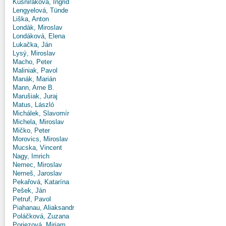
Kušniráková, Ingrid
Lengyelová, Tünde
Liška, Anton
Londák, Miroslav
Londáková, Elena
Lukačka, Ján
Lysý, Miroslav
Macho, Peter
Maliniak, Pavol
Manák, Marián
Mann, Arne B.
Marušiak, Juraj
Matus, László
Michálek, Slavomír
Michela, Miroslav
Mičko, Peter
Morovics, Miroslav
Mucska, Vincent
Nagy, Imrich
Nemec, Miroslav
Nemeš, Jaroslav
Pekařová, Katarína
Pešek, Ján
Petruf, Pavol
Piahanau, Aliaksandr
Poláčková, Zuzana
Poriezová, Miriam