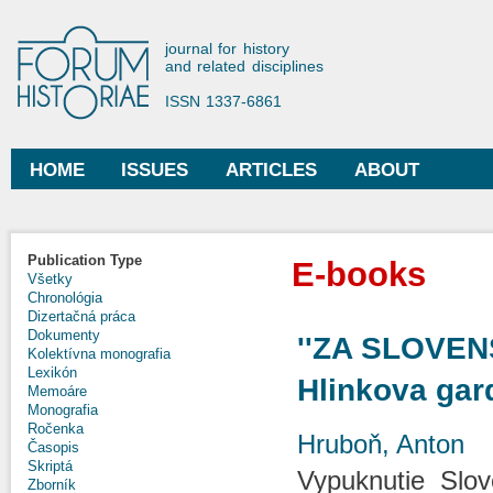
Ski
mai
Forum Historiae
journal for history
con
and related disciplines
ISSN 1337-6861
HOME
ISSUES
ARTICLES
ABOUT
Main menu
Publication Type
E-books
Všetky
Chronológia
Dizertačná práca
Dokumenty
''ZA SLOVEN
Kolektívna monografia
Lexikón
Hlinkova gar
Memoáre
Monografia
Ročenka
Hruboň, Anton
Časopis
Skriptá
Vypuknutie Slo
Zborník