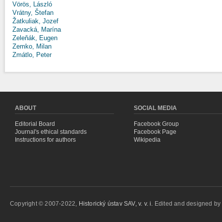
Vörös, László
Vrátny, Štefan
Žatkuliak, Jozef
Zavacká, Marína
Zeleňák, Eugen
Zemko, Milan
Zmátlo, Peter
ABOUT
SOCIAL MEDIA
Editorial Board
Facebook Group
Journal's ethical standards
Facebook Page
Instructions for authors
Wikipedia
Copyright © 2007-2022,
Historický ústav SAV, v. v. i.
Edited and designed b