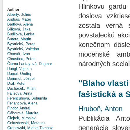
Hlinkovu gardu 
Author
doslova vzkrie
Alberty, Július
Andráš, Matej
zostala verná 
Bartlová, Alena
Bílková, Jitka
povstaleckú akci
Budilová, Lenka
Bútora, Martin
konečnom dôsled
Bystrický, Peter
Bystrický, Valerián
mocenské ambíc
Chorvát, Ivan
Chrastina, Peter
národných social
Čierna-Lantayová, Dagmar
Dangl, Vojtech
Daniel, Ondřej
Demmel, József
''Blaho vlast
Dráľ, Peter
Ducháček, Milan
fašistická a
Falisová, Anna
Ferenčuhová, Bohumila
Feriancová, Alena
Hruboň, Anton
Findor, Andrej
Gáborová, Margita
Publikácia Ant
Glejtek, Miroslav
Gniazdowski, Mateusz
generácie sloven
Gronowski, Michał Tomasz