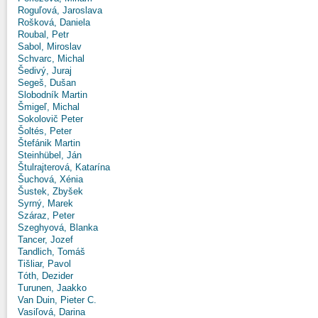
Roguľová, Jaroslava
Rošková, Daniela
Roubal, Petr
Sabol, Miroslav
Schvarc, Michal
Šedivý, Juraj
Segeš, Dušan
Slobodník Martin
Šmigeľ, Michal
Sokolovič Peter
Šoltés, Peter
Štefánik Martin
Steinhübel, Ján
Štulrajterová, Katarína
Šuchová, Xénia
Šustek, Zbyšek
Syrný, Marek
Száraz, Peter
Szeghyová, Blanka
Tancer, Jozef
Tandlich, Tomáš
Tišliar, Pavol
Tóth, Dezider
Turunen, Jaakko
Van Duin, Pieter C.
Vasiľová, Darina