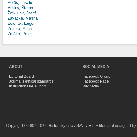
Vörös, László
Vrátny, Štefan
Žatkuliak, Jozef
Zavacká, Marína
Zeleňák, Eugen
Zemko, Milan
Zmátlo, Peter
ABOUT
SOCIAL MEDIA
Editorial Board
Facebook Group
Journal's ethical standards
Facebook Page
Instructions for authors
Wikipedia
Copyright © 2007-2022,
Historický ústav SAV, v. v. i.
Edited and designed b