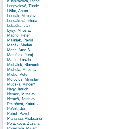
Kušniráková, Ingrid
Lengyelová, Tünde
Liška, Anton
Londák, Miroslav
Londáková, Elena
Lukačka, Ján
Lysý, Miroslav
Macho, Peter
Maliniak, Pavol
Manák, Marián
Mann, Arne B.
Marušiak, Juraj
Matus, László
Michálek, Slavomír
Michela, Miroslav
Mičko, Peter
Morovics, Miroslav
Mucska, Vincent
Nagy, Imrich
Nemec, Miroslav
Nemeš, Jaroslav
Pekařová, Katarína
Pešek, Ján
Petruf, Pavol
Piahanau, Aliaksandr
Poláčková, Zuzana
Poriezová, Miriam