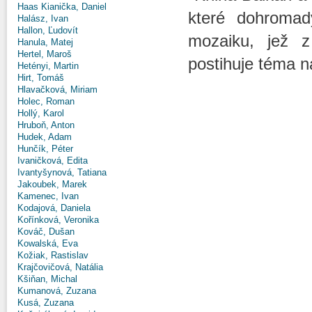
Haas Kianička, Daniel
které dohromad
Halász, Ivan
Hallon, Ľudovít
mozaiku, jež z
Hanula, Matej
Hertel, Maroš
postihuje téma n
Hetényi, Martin
Hirt, Tomáš
Hlavačková, Miriam
Holec, Roman
Hollý, Karol
Hruboň, Anton
Hudek, Adam
Hunčík, Péter
Ivaničková, Edita
Ivantyšynová, Tatiana
Jakoubek, Marek
Kamenec, Ivan
Kodajová, Daniela
Kořínková, Veronika
Kováč, Dušan
Kowalská, Eva
Kožiak, Rastislav
Krajčovičová, Natália
Kšiňan, Michal
Kumanová, Zuzana
Kusá, Zuzana