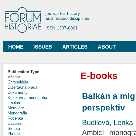
Ski
mai
Forum Historiae
journal for history
con
and related disciplines
ISSN 1337-6861
HOME
ISSUES
ARTICLES
ABOUT
Main menu
Publication Type
E-books
Všetky
Chronológia
Dizertačná práca
Dokumenty
Balkán a mig
Kolektívna monografia
Lexikón
perspektiv
Memoáre
Monografia
Ročenka
Budilová, Lenka
Časopis
Skriptá
Ambicí monogra
Zborník