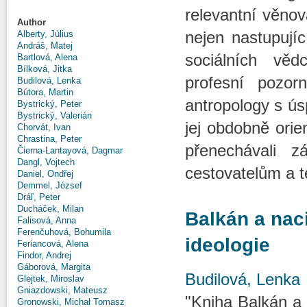
relevantní věno
Author
nejen nastupujíc
Alberty, Július
Andráš, Matej
sociálních vě
Bartlová, Alena
Bílková, Jitka
profesní pozor
Budilová, Lenka
Bútora, Martin
antropology s ús
Bystrický, Peter
Bystrický, Valerián
jej obdobně orie
Chorvát, Ivan
Chrastina, Peter
přenechávali z
Čierna-Lantayová, Dagmar
Dangl, Vojtech
cestovatelům a t
Daniel, Ondřej
Demmel, József
Dráľ, Peter
Ducháček, Milan
Balkán a nac
Falisová, Anna
Ferenčuhová, Bohumila
ideologie
Feriancová, Alena
Findor, Andrej
Gáborová, Margita
Budilová, Lenka
Glejtek, Miroslav
Gniazdowski, Mateusz
"Kniha Balkán a 
Gronowski, Michał Tomasz