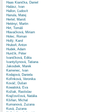
Haas Kianička, Daniel
Halász, Ivan
Hallon, Ľudovít
Hanula, Matej
Hertel, Maroš
Hetényi, Martin
Hirt, Tomáš
Hlavačková, Miriam
Holec, Roman
Hollý, Karol
Hruboň, Anton
Hudek, Adam
Hunčík, Péter
Ivaničková, Edita
Ivantyšynová, Tatiana
Jakoubek, Marek
Kamenec, Ivan
Kodajová, Daniela
Kořínková, Veronika
Kováč, Dušan
Kowalská, Eva
Kožiak, Rastislav
Krajčovičová, Natália
Kšiňan, Michal
Kumanová, Zuzana
Kusá, Zuzana