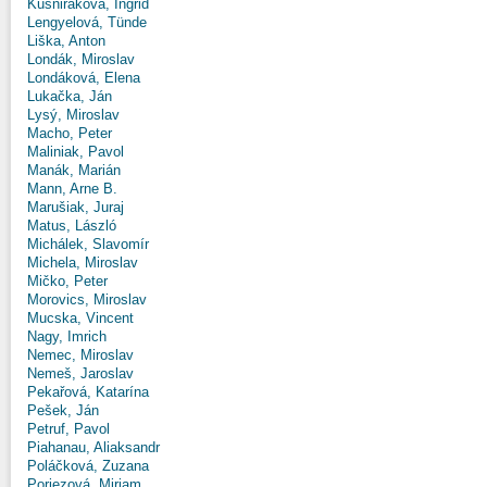
Kušniráková, Ingrid
Lengyelová, Tünde
Liška, Anton
Londák, Miroslav
Londáková, Elena
Lukačka, Ján
Lysý, Miroslav
Macho, Peter
Maliniak, Pavol
Manák, Marián
Mann, Arne B.
Marušiak, Juraj
Matus, László
Michálek, Slavomír
Michela, Miroslav
Mičko, Peter
Morovics, Miroslav
Mucska, Vincent
Nagy, Imrich
Nemec, Miroslav
Nemeš, Jaroslav
Pekařová, Katarína
Pešek, Ján
Petruf, Pavol
Piahanau, Aliaksandr
Poláčková, Zuzana
Poriezová, Miriam