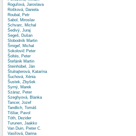
Roguľová, Jaroslava
Rošková, Daniela
Roubal, Petr
Sabol, Miroslav
Schvarc, Michal
Šedivý, Juraj
Segeš, Dušan
Slobodník Martin
Šmigeľ, Michal
Sokolovič Peter
Šoltés, Peter
Štefánik Martin
Steinhübel, Ján
Štulrajterová, Katarína
Šuchová, Xénia
Šustek, Zbyšek
Syrný, Marek
Száraz, Peter
Szeghyová, Blanka
Tancer, Jozef
Tandlich, Tomáš
Tišliar, Pavol
Tóth, Dezider
Turunen, Jaakko
Van Duin, Pieter C.
Vasiľová, Darina