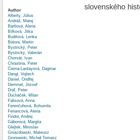
slovenského hist
Author
Alberty, Július
Andráš, Matej
Bartlová, Alena
Bílková, Jitka
Budilová, Lenka
Bútora, Martin
Bystrický, Peter
Bystrický, Valerián
Chorvát, Ivan
Chrastina, Peter
Čierna-Lantayová, Dagmar
Dangl, Vojtech
Daniel, Ondřej
Demmel, József
Dráľ, Peter
Ducháček, Milan
Falisová, Anna
Ferenčuhová, Bohumila
Feriancová, Alena
Findor, Andrej
Gáborová, Margita
Glejtek, Miroslav
Gniazdowski, Mateusz
Gronowski, Michał Tomasz