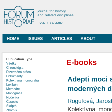
Ski
mai
Forum Historiae
journal for history
con
and related disciplines
ISSN 1337-6861
HOME
ISSUES
ARTICLES
ABOUT
Main menu
Publication Type
E-books
Všetky
Chronológia
Dizertačná práca
Dokumenty
Adepti moci a
Kolektívna monografia
Lexikón
moderných d
Memoáre
Monografia
Ročenka
Roguľová, Jaros
Časopis
Skriptá
Kolektívna monog
Zborník