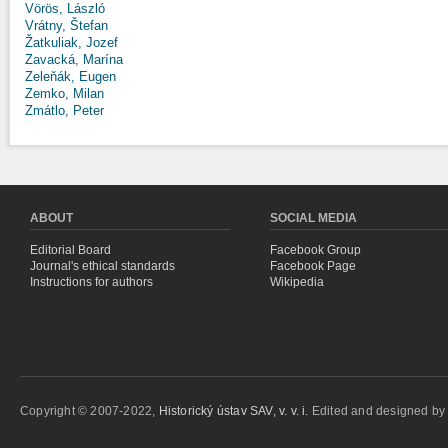
Vörös, László
Vrátny, Štefan
Žatkuliak, Jozef
Zavacká, Marína
Zeleňák, Eugen
Zemko, Milan
Zmátlo, Peter
ABOUT
SOCIAL MEDIA
Editorial Board
Facebook Group
Journal's ethical standards
Facebook Page
Instructions for authors
Wikipedia
Copyright © 2007-2022,
Historický ústav SAV, v. v. i.
Edited and designed b