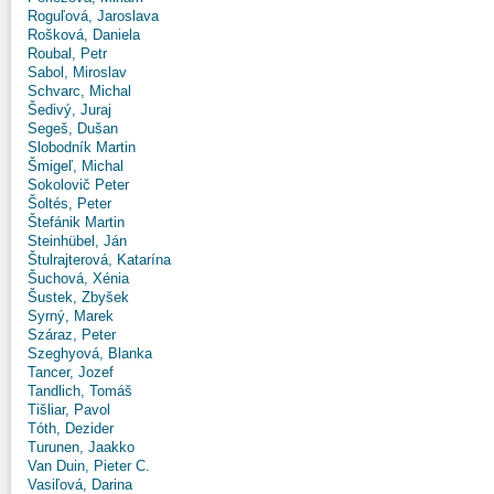
Roguľová, Jaroslava
Rošková, Daniela
Roubal, Petr
Sabol, Miroslav
Schvarc, Michal
Šedivý, Juraj
Segeš, Dušan
Slobodník Martin
Šmigeľ, Michal
Sokolovič Peter
Šoltés, Peter
Štefánik Martin
Steinhübel, Ján
Štulrajterová, Katarína
Šuchová, Xénia
Šustek, Zbyšek
Syrný, Marek
Száraz, Peter
Szeghyová, Blanka
Tancer, Jozef
Tandlich, Tomáš
Tišliar, Pavol
Tóth, Dezider
Turunen, Jaakko
Van Duin, Pieter C.
Vasiľová, Darina