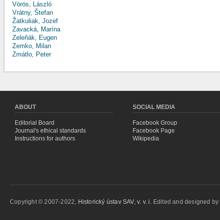
Vörös, László
Vrátny, Štefan
Žatkuliak, Jozef
Zavacká, Marína
Zeleňák, Eugen
Zemko, Milan
Zmátlo, Peter
ABOUT
SOCIAL MEDIA
Editorial Board
Facebook Group
Journal's ethical standards
Facebook Page
Instructions for authors
Wikipedia
Copyright © 2007-2022,
Historický ústav SAV, v. v. i.
Edited and designed b