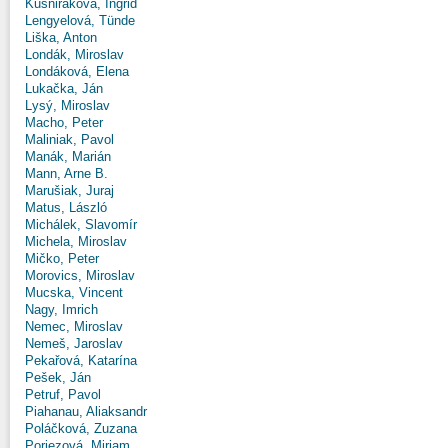
Kušniráková, Ingrid
Lengyelová, Tünde
Liška, Anton
Londák, Miroslav
Londáková, Elena
Lukačka, Ján
Lysý, Miroslav
Macho, Peter
Maliniak, Pavol
Manák, Marián
Mann, Arne B.
Marušiak, Juraj
Matus, László
Michálek, Slavomír
Michela, Miroslav
Mičko, Peter
Morovics, Miroslav
Mucska, Vincent
Nagy, Imrich
Nemec, Miroslav
Nemeš, Jaroslav
Pekařová, Katarína
Pešek, Ján
Petruf, Pavol
Piahanau, Aliaksandr
Poláčková, Zuzana
Poriezová, Miriam