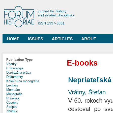
Ski
mai
Forum Historiae
journal for history
con
and related disciplines
ISSN 1337-6861
HOME
ISSUES
ARTICLES
ABOUT
Main menu
Publication Type
E-books
Všetky
Chronológia
Dizertačná práca
Dokumenty
Nepriateľská
Kolektívna monografia
Lexikón
Memoáre
Vrátny, Štefan
Monografia
Ročenka
V 60. rokoch vyu
Časopis
Skriptá
cestoval po sve
Zborník