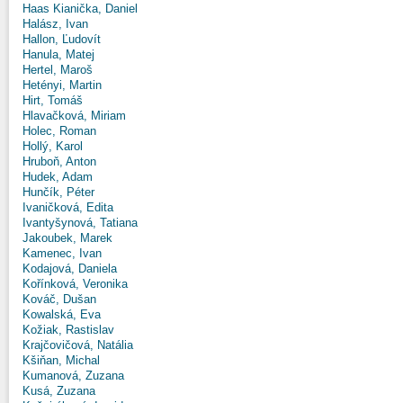
Haas Kianička, Daniel
Halász, Ivan
Hallon, Ľudovít
Hanula, Matej
Hertel, Maroš
Hetényi, Martin
Hirt, Tomáš
Hlavačková, Miriam
Holec, Roman
Hollý, Karol
Hruboň, Anton
Hudek, Adam
Hunčík, Péter
Ivaničková, Edita
Ivantyšynová, Tatiana
Jakoubek, Marek
Kamenec, Ivan
Kodajová, Daniela
Kořínková, Veronika
Kováč, Dušan
Kowalská, Eva
Kožiak, Rastislav
Krajčovičová, Natália
Kšiňan, Michal
Kumanová, Zuzana
Kusá, Zuzana