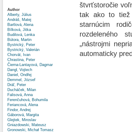
štvrťstoročie vo
Author
tak ako to tiež
Alberty, Július
Andráš, Matej
starnúcim rodi
Bartlová, Alena
Bílková, Jitka
rozdeleného s
Budilová, Lenka
Bútora, Martin
„nástrojmi nepri
Bystrický, Peter
Bystrický, Valerián
automaticky pred
Chorvát, Ivan
Chrastina, Peter
Čierna-Lantayová, Dagmar
Dangl, Vojtech
Daniel, Ondřej
Demmel, József
Dráľ, Peter
Ducháček, Milan
Falisová, Anna
Ferenčuhová, Bohumila
Feriancová, Alena
Findor, Andrej
Gáborová, Margita
Glejtek, Miroslav
Gniazdowski, Mateusz
Gronowski, Michał Tomasz