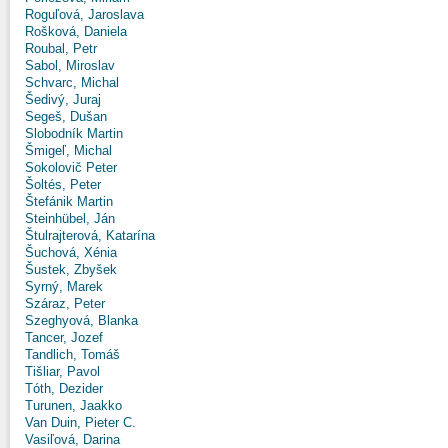
Roguľová, Jaroslava
Rošková, Daniela
Roubal, Petr
Sabol, Miroslav
Schvarc, Michal
Šedivý, Juraj
Segeš, Dušan
Slobodník Martin
Šmigeľ, Michal
Sokolovič Peter
Šoltés, Peter
Štefánik Martin
Steinhübel, Ján
Štulrajterová, Katarína
Šuchová, Xénia
Šustek, Zbyšek
Syrný, Marek
Száraz, Peter
Szeghyová, Blanka
Tancer, Jozef
Tandlich, Tomáš
Tišliar, Pavol
Tóth, Dezider
Turunen, Jaakko
Van Duin, Pieter C.
Vasiľová, Darina