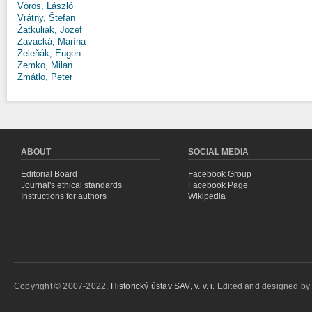
Vörös, László
Vrátny, Štefan
Žatkuliak, Jozef
Zavacká, Marína
Zeleňák, Eugen
Zemko, Milan
Zmátlo, Peter
ABOUT
SOCIAL MEDIA
Editorial Board
Facebook Group
Journal's ethical standards
Facebook Page
Instructions for authors
Wikipedia
Copyright © 2007-2022,
Historický ústav SAV, v. v. i.
Edited and designed b