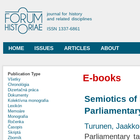
Ski
mai
Forum Historiae
journal for history
con
and related disciplines
ISSN 1337-6861
HOME
ISSUES
ARTICLES
ABOUT
Main menu
Publication Type
E-books
Všetky
Chronológia
Dizertačná práca
Dokumenty
Semiotics of P
Kolektívna monografia
Lexikón
Parliamentar
Memoáre
Monografia
Ročenka
Turunen, Jaakko
Časopis
Skriptá
Parliamentary tal
Zborník