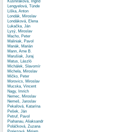
Kušniráková, Ingrid
Lengyelová, Tünde
Liška, Anton
Londák, Miroslav
Londáková, Elena
Lukačka, Ján
Lysý, Miroslav
Macho, Peter
Maliniak, Pavol
Manák, Marián
Mann, Arne B.
Marušiak, Juraj
Matus, László
Michálek, Slavomír
Michela, Miroslav
Mičko, Peter
Morovics, Miroslav
Mucska, Vincent
Nagy, Imrich
Nemec, Miroslav
Nemeš, Jaroslav
Pekařová, Katarína
Pešek, Ján
Petruf, Pavol
Piahanau, Aliaksandr
Poláčková, Zuzana
Poriezová, Miriam