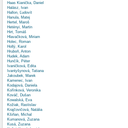
Haas Kianička, Daniel
Halász, Ivan
Hallon, Ľudovít
Hanula, Matej
Hertel, Maroš
Hetényi, Martin
Hirt, Tomáš
Hlavačková, Miriam
Holec, Roman
Hollý, Karol
Hruboň, Anton
Hudek, Adam
Hunčík, Péter
Ivaničková, Edita
Ivantyšynová, Tatiana
Jakoubek, Marek
Kamenec, Ivan
Kodajová, Daniela
Kořínková, Veronika
Kováč, Dušan
Kowalská, Eva
Kožiak, Rastislav
Krajčovičová, Natália
Kšiňan, Michal
Kumanová, Zuzana
Kusá, Zuzana