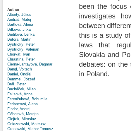
been the focus 
Author
investigates h
Alberty, Július
Andráš, Matej
between differen
Bartlová, Alena
Bílková, Jitka
this is a study o
Budilová, Lenka
Bútora, Martin
laws that regu
Bystrický, Peter
Bystrický, Valerián
Slovakia and Pol
Chorvát, Ivan
Chrastina, Peter
debates: on the 
Čierna-Lantayová, Dagmar
Dangl, Vojtech
in Poland.
Daniel, Ondřej
Demmel, József
Dráľ, Peter
Ducháček, Milan
Falisová, Anna
Ferenčuhová, Bohumila
Feriancová, Alena
Findor, Andrej
Gáborová, Margita
Glejtek, Miroslav
Gniazdowski, Mateusz
Gronowski, Michał Tomasz