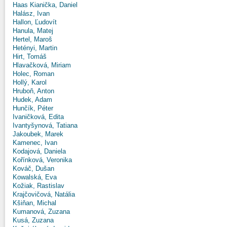
Haas Kianička, Daniel
Halász, Ivan
Hallon, Ľudovít
Hanula, Matej
Hertel, Maroš
Hetényi, Martin
Hirt, Tomáš
Hlavačková, Miriam
Holec, Roman
Hollý, Karol
Hruboň, Anton
Hudek, Adam
Hunčík, Péter
Ivaničková, Edita
Ivantyšynová, Tatiana
Jakoubek, Marek
Kamenec, Ivan
Kodajová, Daniela
Kořínková, Veronika
Kováč, Dušan
Kowalská, Eva
Kožiak, Rastislav
Krajčovičová, Natália
Kšiňan, Michal
Kumanová, Zuzana
Kusá, Zuzana