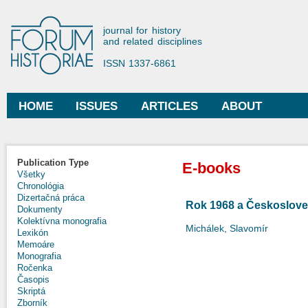
Ski
mai
Forum Historiae
journal for history
con
and related disciplines
ISSN 1337-6861
HOME
ISSUES
ARTICLES
ABOUT
Main menu
Publication Type
E-books
Všetky
Chronológia
Dizertačná práca
Rok 1968 a Českoslove
Dokumenty
Kolektívna monografia
Michálek, Slavomír
Lexikón
Memoáre
Monografia
Ročenka
Časopis
Skriptá
Zborník