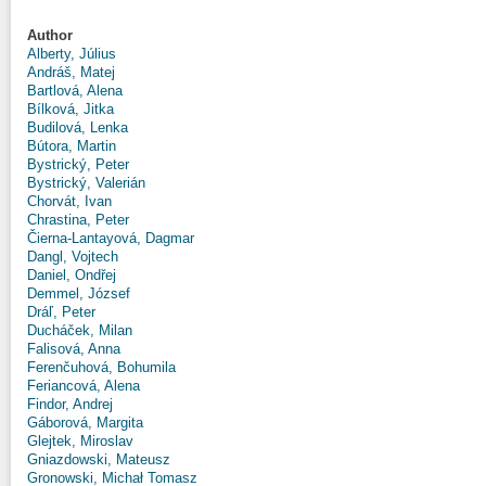
Author
Alberty, Július
Andráš, Matej
Bartlová, Alena
Bílková, Jitka
Budilová, Lenka
Bútora, Martin
Bystrický, Peter
Bystrický, Valerián
Chorvát, Ivan
Chrastina, Peter
Čierna-Lantayová, Dagmar
Dangl, Vojtech
Daniel, Ondřej
Demmel, József
Dráľ, Peter
Ducháček, Milan
Falisová, Anna
Ferenčuhová, Bohumila
Feriancová, Alena
Findor, Andrej
Gáborová, Margita
Glejtek, Miroslav
Gniazdowski, Mateusz
Gronowski, Michał Tomasz