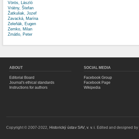
Vörös, László
Vrátny, Štefan
Žatkuliak, Jozef
Zavacká, Marína
Zeleňák, Eugen
Zemko, Milan
Zmátlo, Peter
ABOUT
SOCIAL MEDIA
Editorial Board
Facebook Group
Journal's ethical standards
Facebook Page
Instructions for authors
Wikipedia
Copyright © 2007-2022,
Historický ústav SAV, v. v. i.
Edited and designed b