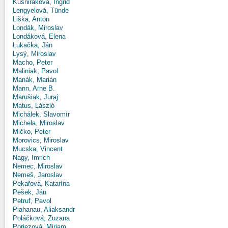
Kušniráková, Ingrid
Lengyelová, Tünde
Liška, Anton
Londák, Miroslav
Londáková, Elena
Lukačka, Ján
Lysý, Miroslav
Macho, Peter
Maliniak, Pavol
Manák, Marián
Mann, Arne B.
Marušiak, Juraj
Matus, László
Michálek, Slavomír
Michela, Miroslav
Mičko, Peter
Morovics, Miroslav
Mucska, Vincent
Nagy, Imrich
Nemec, Miroslav
Nemeš, Jaroslav
Pekařová, Katarína
Pešek, Ján
Petruf, Pavol
Piahanau, Aliaksandr
Poláčková, Zuzana
Poriezová, Miriam