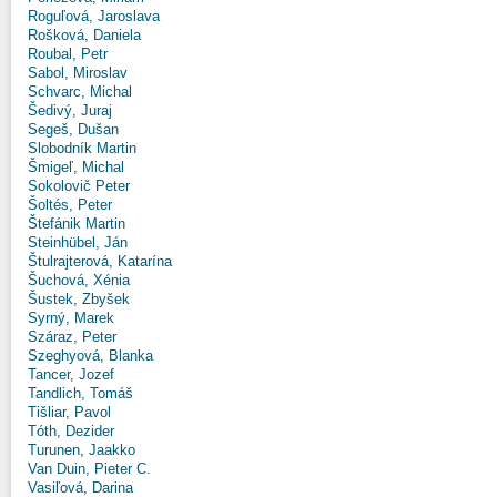
Roguľová, Jaroslava
Rošková, Daniela
Roubal, Petr
Sabol, Miroslav
Schvarc, Michal
Šedivý, Juraj
Segeš, Dušan
Slobodník Martin
Šmigeľ, Michal
Sokolovič Peter
Šoltés, Peter
Štefánik Martin
Steinhübel, Ján
Štulrajterová, Katarína
Šuchová, Xénia
Šustek, Zbyšek
Syrný, Marek
Száraz, Peter
Szeghyová, Blanka
Tancer, Jozef
Tandlich, Tomáš
Tišliar, Pavol
Tóth, Dezider
Turunen, Jaakko
Van Duin, Pieter C.
Vasiľová, Darina