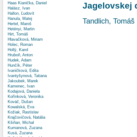
Haas Kianička, Daniel
Jagelovskej 
Halász, Ivan
Hallon, Ľudovít
Hanula, Matej
Tandlich, Tomáš
Hertel, Maroš
Hetényi, Martin
Hirt, Tomáš
Hlavačková, Miriam
Holec, Roman
Hollý, Karol
Hruboň, Anton
Hudek, Adam
Hunčík, Péter
Ivaničková, Edita
Ivantyšynová, Tatiana
Jakoubek, Marek
Kamenec, Ivan
Kodajová, Daniela
Kořínková, Veronika
Kováč, Dušan
Kowalská, Eva
Kožiak, Rastislav
Krajčovičová, Natália
Kšiňan, Michal
Kumanová, Zuzana
Kusá, Zuzana