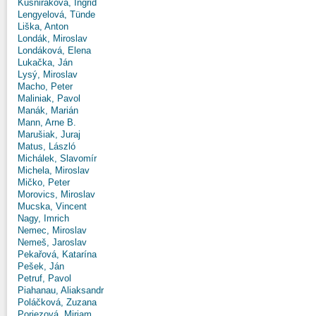
Kušniráková, Ingrid
Lengyelová, Tünde
Liška, Anton
Londák, Miroslav
Londáková, Elena
Lukačka, Ján
Lysý, Miroslav
Macho, Peter
Maliniak, Pavol
Manák, Marián
Mann, Arne B.
Marušiak, Juraj
Matus, László
Michálek, Slavomír
Michela, Miroslav
Mičko, Peter
Morovics, Miroslav
Mucska, Vincent
Nagy, Imrich
Nemec, Miroslav
Nemeš, Jaroslav
Pekařová, Katarína
Pešek, Ján
Petruf, Pavol
Piahanau, Aliaksandr
Poláčková, Zuzana
Poriezová, Miriam