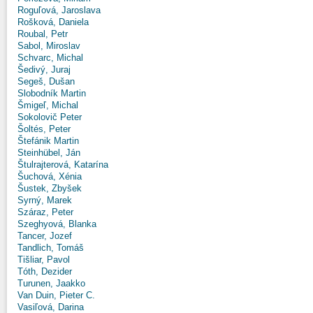
Roguľová, Jaroslava
Rošková, Daniela
Roubal, Petr
Sabol, Miroslav
Schvarc, Michal
Šedivý, Juraj
Segeš, Dušan
Slobodník Martin
Šmigeľ, Michal
Sokolovič Peter
Šoltés, Peter
Štefánik Martin
Steinhübel, Ján
Štulrajterová, Katarína
Šuchová, Xénia
Šustek, Zbyšek
Syrný, Marek
Száraz, Peter
Szeghyová, Blanka
Tancer, Jozef
Tandlich, Tomáš
Tišliar, Pavol
Tóth, Dezider
Turunen, Jaakko
Van Duin, Pieter C.
Vasiľová, Darina