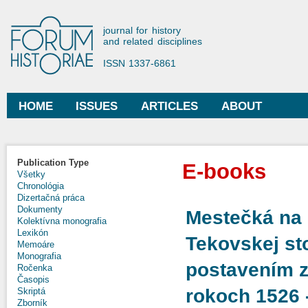
Ski
mai
Forum Historiae
journal for history
con
and related disciplines
ISSN 1337-6861
HOME
ISSUES
ARTICLES
ABOUT
Main menu
Publication Type
E-books
Všetky
Chronológia
Dizertačná práca
Dokumenty
Mestečká na ú
Kolektívna monografia
Lexikón
Tekovskej st
Memoáre
Monografia
postavením 
Ročenka
Časopis
rokoch 1526 
Skriptá
Zborník