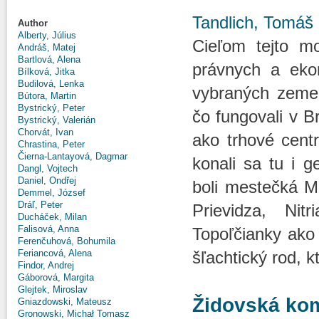
Tandlich, Tomáš
Author
Alberty, Július
Cieľom tejto mo
Andráš, Matej
Bartlová, Alena
právnych a eko
Bílková, Jitka
Budilová, Lenka
vybraných zemep
Bútora, Martin
Bystrický, Peter
čo fungovali v Br
Bystrický, Valerián
Chorvát, Ivan
ako trhové centr
Chrastina, Peter
Čierna-Lantayová, Dagmar
konali sa tu i g
Dangl, Vojtech
Daniel, Ondřej
boli mestečká M
Demmel, József
Dráľ, Peter
Prievidza, Nit
Ducháček, Milan
Falisová, Anna
Topoľčianky ako
Ferenčuhová, Bohumila
Feriancová, Alena
šľachtický rod, k
Findor, Andrej
Gáborová, Margita
Glejtek, Miroslav
Židovská kom
Gniazdowski, Mateusz
Gronowski, Michał Tomasz