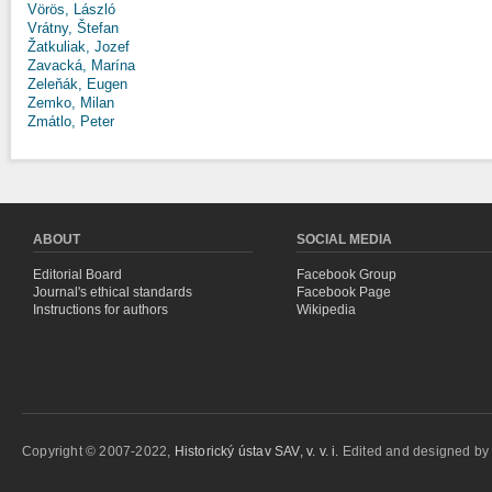
Vörös, László
Vrátny, Štefan
Žatkuliak, Jozef
Zavacká, Marína
Zeleňák, Eugen
Zemko, Milan
Zmátlo, Peter
ABOUT
SOCIAL MEDIA
Editorial Board
Facebook Group
Journal's ethical standards
Facebook Page
Instructions for authors
Wikipedia
Copyright © 2007-2022,
Historický ústav SAV, v. v. i.
Edited and designed b