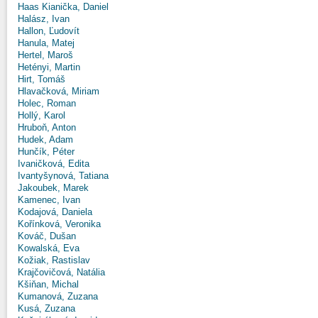
Haas Kianička, Daniel
Halász, Ivan
Hallon, Ľudovít
Hanula, Matej
Hertel, Maroš
Hetényi, Martin
Hirt, Tomáš
Hlavačková, Miriam
Holec, Roman
Hollý, Karol
Hruboň, Anton
Hudek, Adam
Hunčík, Péter
Ivaničková, Edita
Ivantyšynová, Tatiana
Jakoubek, Marek
Kamenec, Ivan
Kodajová, Daniela
Kořínková, Veronika
Kováč, Dušan
Kowalská, Eva
Kožiak, Rastislav
Krajčovičová, Natália
Kšiňan, Michal
Kumanová, Zuzana
Kusá, Zuzana