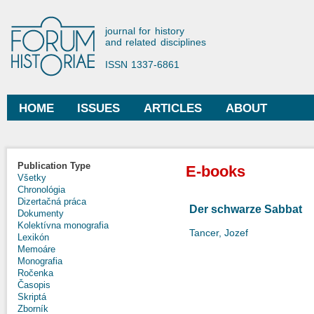
Ski
mai
Forum Historiae
journal for history
con
and related disciplines
ISSN 1337-6861
HOME
ISSUES
ARTICLES
ABOUT
Main menu
Publication Type
E-books
Všetky
Chronológia
Dizertačná práca
Der schwarze Sabbat
Dokumenty
Kolektívna monografia
Tancer, Jozef
Lexikón
Memoáre
Monografia
Ročenka
Časopis
Skriptá
Zborník