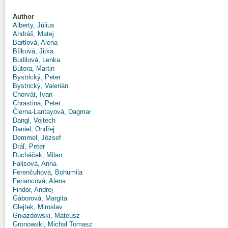
Author
Alberty, Július
Andráš, Matej
Bartlová, Alena
Bílková, Jitka
Budilová, Lenka
Bútora, Martin
Bystrický, Peter
Bystrický, Valerián
Chorvát, Ivan
Chrastina, Peter
Čierna-Lantayová, Dagmar
Dangl, Vojtech
Daniel, Ondřej
Demmel, József
Dráľ, Peter
Ducháček, Milan
Falisová, Anna
Ferenčuhová, Bohumila
Feriancová, Alena
Findor, Andrej
Gáborová, Margita
Glejtek, Miroslav
Gniazdowski, Mateusz
Gronowski, Michał Tomasz