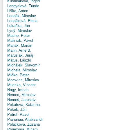
Kušniráková, Ingrid
Lengyelová, Tünde
Liška, Anton
Londák, Miroslav
Londáková, Elena
Lukačka, Ján
Lysý, Miroslav
Macho, Peter
Maliniak, Pavol
Manák, Marián
Mann, Arne B.
Marušiak, Juraj
Matus, László
Michálek, Slavomír
Michela, Miroslav
Mičko, Peter
Morovics, Miroslav
Mucska, Vincent
Nagy, Imrich
Nemec, Miroslav
Nemeš, Jaroslav
Pekařová, Katarína
Pešek, Ján
Petruf, Pavol
Piahanau, Aliaksandr
Poláčková, Zuzana
Poriezová, Miriam