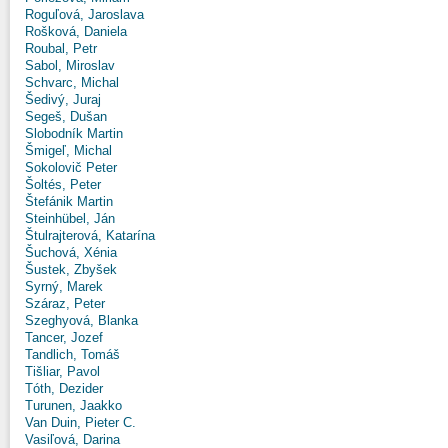
Roguľová, Jaroslava
Rošková, Daniela
Roubal, Petr
Sabol, Miroslav
Schvarc, Michal
Šedivý, Juraj
Segeš, Dušan
Slobodník Martin
Šmigeľ, Michal
Sokolovič Peter
Šoltés, Peter
Štefánik Martin
Steinhübel, Ján
Štulrajterová, Katarína
Šuchová, Xénia
Šustek, Zbyšek
Syrný, Marek
Száraz, Peter
Szeghyová, Blanka
Tancer, Jozef
Tandlich, Tomáš
Tišliar, Pavol
Tóth, Dezider
Turunen, Jaakko
Van Duin, Pieter C.
Vasiľová, Darina