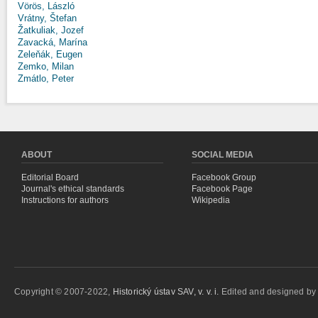
Vörös, László
Vrátny, Štefan
Žatkuliak, Jozef
Zavacká, Marína
Zeleňák, Eugen
Zemko, Milan
Zmátlo, Peter
ABOUT
SOCIAL MEDIA
Editorial Board
Facebook Group
Journal's ethical standards
Facebook Page
Instructions for authors
Wikipedia
Copyright © 2007-2022,
Historický ústav SAV, v. v. i.
Edited and designed b