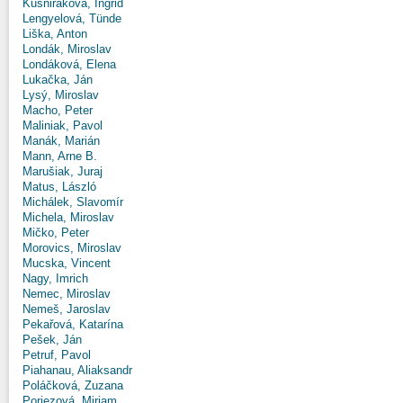
Kušniráková, Ingrid
Lengyelová, Tünde
Liška, Anton
Londák, Miroslav
Londáková, Elena
Lukačka, Ján
Lysý, Miroslav
Macho, Peter
Maliniak, Pavol
Manák, Marián
Mann, Arne B.
Marušiak, Juraj
Matus, László
Michálek, Slavomír
Michela, Miroslav
Mičko, Peter
Morovics, Miroslav
Mucska, Vincent
Nagy, Imrich
Nemec, Miroslav
Nemeš, Jaroslav
Pekařová, Katarína
Pešek, Ján
Petruf, Pavol
Piahanau, Aliaksandr
Poláčková, Zuzana
Poriezová, Miriam