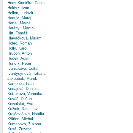
Haas Kianička, Daniel
Halász, Ivan
Hallon, Ľudovít
Hanula, Matej
Hertel, Maroš
Hetényi, Martin
Hirt, Tomáš
Hlavačková, Miriam
Holec, Roman
Hollý, Karol
Hruboň, Anton
Hudek, Adam
Hunčík, Péter
Ivaničková, Edita
Ivantyšynová, Tatiana
Jakoubek, Marek
Kamenec, Ivan
Kodajová, Daniela
Kořínková, Veronika
Kováč, Dušan
Kowalská, Eva
Kožiak, Rastislav
Krajčovičová, Natália
Kšiňan, Michal
Kumanová, Zuzana
Kusá, Zuzana