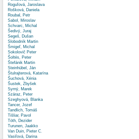
Roguľová, Jaroslava
Rošková, Daniela
Roubal, Petr
Sabol, Miroslav
Schvarc, Michal
Šedivý, Juraj
Segeš, Dušan
Slobodník Martin
Šmigeľ, Michal
Sokolovič Peter
Šoltés, Peter
Štefánik Martin
Steinhübel, Ján
Štulrajterová, Katarína
Šuchová, Xénia
Šustek, Zbyšek
Syrný, Marek
Száraz, Peter
Szeghyová, Blanka
Tancer, Jozef
Tandlich, Tomáš
Tišliar, Pavol
Tóth, Dezider
Turunen, Jaakko
Van Duin, Pieter C.
Vasiľová, Darina