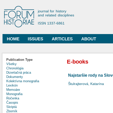
Ski
mai
Forum Historiae
journal for history
con
and related disciplines
ISSN 1337-6861
HOME
ISSUES
ARTICLES
ABOUT
Main menu
Publication Type
E-books
Všetky
Chronológia
Dizertačná práca
Najstaršie rody na Slo
Dokumenty
Kolektívna monografia
Štulrajterová, Katarína
Lexikón
Memoáre
Monografia
Ročenka
Časopis
Skriptá
Zborník