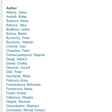
Author
Alberty, Július
Andráš, Matej
Bartlová, Alena
Bílková, Jitka
Budilová, Lenka
Bútora, Martin
Bystrický, Peter
Bystrický, Valerián
Chorvát, Ivan
Chrastina, Peter
Čierna-Lantayová, Dagmar
Dangl, Vojtech
Daniel, Ondřej
Demmel, József
Dráľ, Peter
Ducháček, Milan
Falisová, Anna
Ferenčuhová, Bohumila
Feriancová, Alena
Findor, Andrej
Gáborová, Margita
Glejtek, Miroslav
Gniazdowski, Mateusz
Gronowski, Michał Tomasz