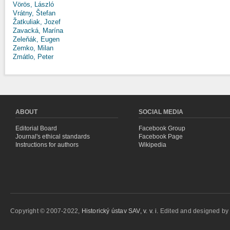
Vörös, László
Vrátny, Štefan
Žatkuliak, Jozef
Zavacká, Marína
Zeleňák, Eugen
Zemko, Milan
Zmátlo, Peter
ABOUT
SOCIAL MEDIA
Editorial Board
Facebook Group
Journal's ethical standards
Facebook Page
Instructions for authors
Wikipedia
Copyright © 2007-2022,
Historický ústav SAV, v. v. i.
Edited and designed b