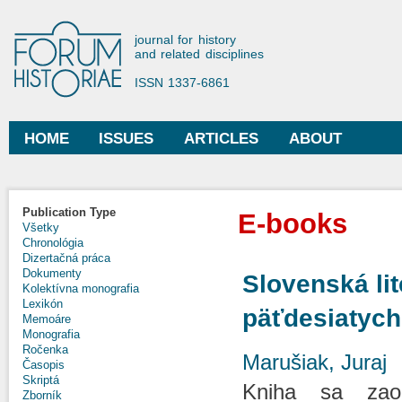
Ski
mai
Forum Historiae
journal for history
con
and related disciplines
ISSN 1337-6861
HOME
ISSUES
ARTICLES
ABOUT
Main menu
Publication Type
E-books
Všetky
Chronológia
Dizertačná práca
Dokumenty
Slovenská lit
Kolektívna monografia
Lexikón
päťdesiatych
Memoáre
Monografia
Ročenka
Marušiak, Juraj
Časopis
Skriptá
Kniha sa zaob
Zborník