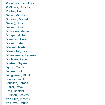
Roguľová, Jaroslava
Rošková, Daniela
Roubal, Petr
Sabol, Miroslav
Schvarc, Michal
Šedivý, Juraj
Segeš, Dušan
Slobodník Martin
Šmigeľ, Michal
Sokolovič Peter
Šoltés, Peter
Štefánik Martin
Steinhübel, Ján
Štulrajterová, Katarína
Šuchová, Xénia
Šustek, Zbyšek
Syrný, Marek
Száraz, Peter
Szeghyová, Blanka
Tancer, Jozef
Tandlich, Tomáš
Tišliar, Pavol
Tóth, Dezider
Turunen, Jaakko
Van Duin, Pieter C.
Vasiľová, Darina