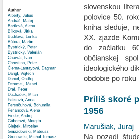
slovenskou lite
Author
polovice 50. ro
Alberty, Július
Andráš, Matej
kniha sleduje, 
Bartlová, Alena
Bílková, Jitka
XX. zjazde Komu
Budilová, Lenka
Bútora, Martin
do začiatku 6
Bystrický, Peter
Bystrický, Valerián
občianskej spo
Chorvát, Ivan
Chrastina, Peter
ideologického di
Čierna-Lantayová, Dagmar
Dangl, Vojtech
obdobie po roku 
Daniel, Ondřej
Demmel, József
Dráľ, Peter
Ducháček, Milan
Príliš skoré 
Falisová, Anna
Ferenčuhová, Bohumila
1956
Feriancová, Alena
Findor, Andrej
Gáborová, Margita
Marušiak, Juraj
Glejtek, Miroslav
Gniazdowski, Mateusz
Na pozadí štude
Gronowski, Michał Tomasz