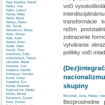
Haas Kianička, Daniel
voči vysokoškolá
Halász, Ivan
Hallon, Ľudovít
interdisciplinár
Hanula, Matej
Hertel, Maroš
transformácie 
Hetényi, Martin
Hirt, Tomáš
režim poststali
Hlavačková, Miriam
Holec, Roman
zobrazenie form
Hollý, Karol
Hruboň, Anton
vytvárania obraz
Hudek, Adam
Hunčík, Péter
politiky voči ml
Ivaničková, Edita
Ivantyšynová, Tatiana
Jakoubek, Marek
Kamenec, Ivan
(Dez)integra
Kodajová, Daniela
Kořínková, Veronika
nacionalizmu
Kováč, Dušan
Kowalská, Eva
skupiny
Kožiak, Rastislav
Krajčovičová, Natália
Kšiňan, Michal
Marušiak, Juraj
,
Halász, Iva
Kumanová, Zuzana
Bezprostredne 
Kusá, Zuzana