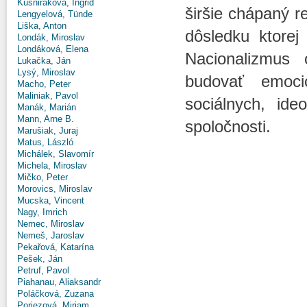
Kušniráková, Ingrid
širšie chápaný r
Lengyelová, Tünde
Liška, Anton
dôsledku ktore
Londák, Miroslav
Londáková, Elena
Nacionalizmus 
Lukačka, Ján
Lysý, Miroslav
budovať emoci
Macho, Peter
Maliniak, Pavol
sociálnych, ide
Manák, Marián
Mann, Arne B.
spoločnosti.
Marušiak, Juraj
Matus, László
Michálek, Slavomír
Michela, Miroslav
Mičko, Peter
Morovics, Miroslav
Mucska, Vincent
Nagy, Imrich
Nemec, Miroslav
Nemeš, Jaroslav
Pekařová, Katarína
Pešek, Ján
Petruf, Pavol
Piahanau, Aliaksandr
Poláčková, Zuzana
Poriezová, Miriam