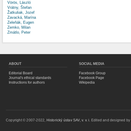
Vörös, László
Vrátny, Štefan
Žatkuliak, Jozef
Zavacká, Marína
Zeleňák, Eugen
Zemko, Milan
Zmátlo, Peter
ABOUT
SOCIAL MEDIA
Editorial Board
Facebook Group
Journal's ethical standards
Facebook Page
Instructions for authors
Wikipedia
Copyright © 2007-2022,
Historický ústav SAV, v. v. i.
Edited and designed b