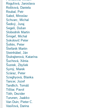
Roguľová, Jaroslava
Rošková, Daniela
Roubal, Petr
Sabol, Miroslav
Schvarc, Michal
Šedivý, Juraj
Segeš, Dušan
Slobodník Martin
Šmigeľ, Michal
Sokolovič Peter
Šoltés, Peter
Štefánik Martin
Steinhübel, Ján
Štulrajterová, Katarína
Šuchová, Xénia
Šustek, Zbyšek
Syrný, Marek
Száraz, Peter
Szeghyová, Blanka
Tancer, Jozef
Tandlich, Tomáš
Tišliar, Pavol
Tóth, Dezider
Turunen, Jaakko
Van Duin, Pieter C.
Vasiľová, Darina