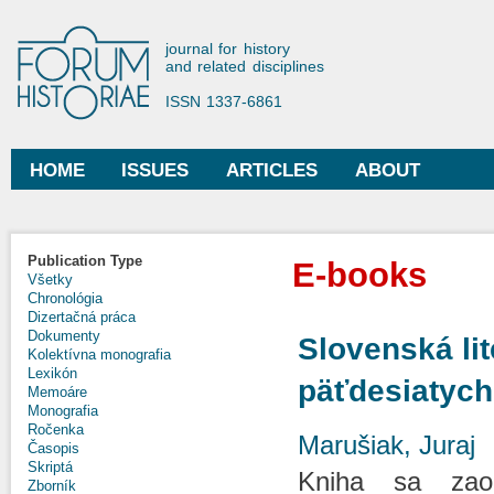
Ski
mai
Forum Historiae
journal for history
con
and related disciplines
ISSN 1337-6861
HOME
ISSUES
ARTICLES
ABOUT
Main menu
Publication Type
E-books
Všetky
Chronológia
Dizertačná práca
Dokumenty
Slovenská lit
Kolektívna monografia
Lexikón
päťdesiatych
Memoáre
Monografia
Ročenka
Marušiak, Juraj
Časopis
Skriptá
Kniha sa zaob
Zborník