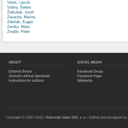
Vörös, László
Vrátny, Štefan
Žatkuliak, Jozef
Zavacká, Marína
Zeleňák, Eugen
Zemko, Milan
Zmátlo, Peter
ABOUT
SOCIAL MEDIA
Editorial Board
Facebook Group
Journal's ethical standards
Facebook Page
Instructions for authors
Wikipedia
Copyright © 2007-2022,
Historický ústav SAV, v. v. i.
Edited and designed b