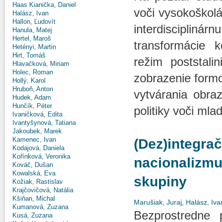
Haas Kianička, Daniel
voči vysokoškolá
Halász, Ivan
Hallon, Ľudovít
interdisciplinár
Hanula, Matej
Hertel, Maroš
transformácie 
Hetényi, Martin
Hirt, Tomáš
režim poststali
Hlavačková, Miriam
Holec, Roman
zobrazenie form
Hollý, Karol
Hruboň, Anton
vytvárania obraz
Hudek, Adam
Hunčík, Péter
politiky voči ml
Ivaničková, Edita
Ivantyšynová, Tatiana
Jakoubek, Marek
Kamenec, Ivan
(Dez)integra
Kodajová, Daniela
Kořínková, Veronika
nacionalizmu
Kováč, Dušan
Kowalská, Eva
skupiny
Kožiak, Rastislav
Krajčovičová, Natália
Kšiňan, Michal
Marušiak, Juraj
,
Halász, Iva
Kumanová, Zuzana
Bezprostredne 
Kusá, Zuzana