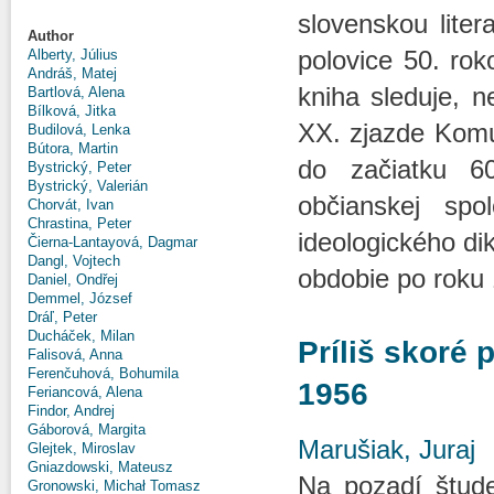
slovenskou lite
Author
polovice 50. ro
Alberty, Július
Andráš, Matej
kniha sleduje, 
Bartlová, Alena
Bílková, Jitka
XX. zjazde Komu
Budilová, Lenka
Bútora, Martin
do začiatku 6
Bystrický, Peter
Bystrický, Valerián
občianskej spo
Chorvát, Ivan
Chrastina, Peter
ideologického di
Čierna-Lantayová, Dagmar
Dangl, Vojtech
obdobie po roku 
Daniel, Ondřej
Demmel, József
Dráľ, Peter
Ducháček, Milan
Príliš skoré 
Falisová, Anna
Ferenčuhová, Bohumila
1956
Feriancová, Alena
Findor, Andrej
Gáborová, Margita
Marušiak, Juraj
Glejtek, Miroslav
Gniazdowski, Mateusz
Na pozadí štude
Gronowski, Michał Tomasz