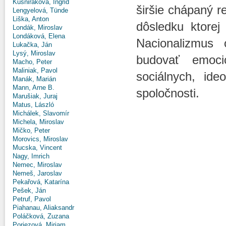
Kušniráková, Ingrid
širšie chápaný r
Lengyelová, Tünde
Liška, Anton
dôsledku ktore
Londák, Miroslav
Londáková, Elena
Nacionalizmus 
Lukačka, Ján
Lysý, Miroslav
budovať emoci
Macho, Peter
Maliniak, Pavol
sociálnych, ide
Manák, Marián
Mann, Arne B.
spoločnosti.
Marušiak, Juraj
Matus, László
Michálek, Slavomír
Michela, Miroslav
Mičko, Peter
Morovics, Miroslav
Mucska, Vincent
Nagy, Imrich
Nemec, Miroslav
Nemeš, Jaroslav
Pekařová, Katarína
Pešek, Ján
Petruf, Pavol
Piahanau, Aliaksandr
Poláčková, Zuzana
Poriezová, Miriam