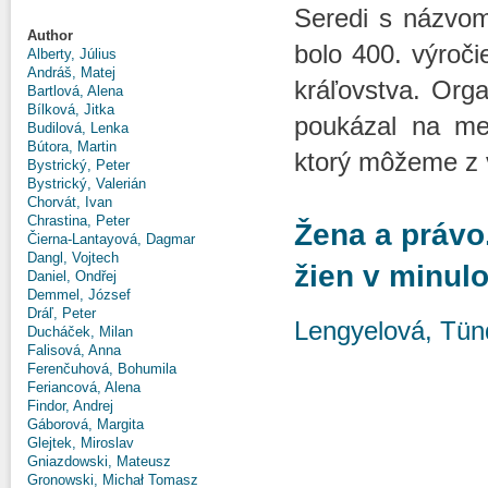
Seredi s názvom
Author
bolo 400. výroči
Alberty, Július
Andráš, Matej
kráľovstva. Orga
Bartlová, Alena
Bílková, Jitka
poukázal na med
Budilová, Lenka
Bútora, Martin
ktorý môžeme z 
Bystrický, Peter
Bystrický, Valerián
Chorvát, Ivan
Chrastina, Peter
Žena a právo
Čierna-Lantayová, Dagmar
Dangl, Vojtech
žien v minulo
Daniel, Ondřej
Demmel, József
Dráľ, Peter
Lengyelová, Tün
Ducháček, Milan
Falisová, Anna
Ferenčuhová, Bohumila
Feriancová, Alena
Findor, Andrej
Gáborová, Margita
Glejtek, Miroslav
Gniazdowski, Mateusz
Gronowski, Michał Tomasz