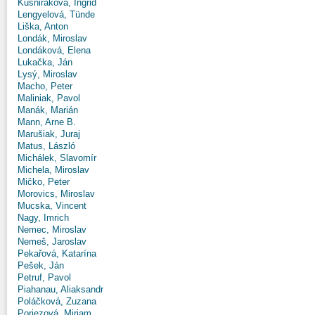
Kušniráková, Ingrid
Lengyelová, Tünde
Liška, Anton
Londák, Miroslav
Londáková, Elena
Lukačka, Ján
Lysý, Miroslav
Macho, Peter
Maliniak, Pavol
Manák, Marián
Mann, Arne B.
Marušiak, Juraj
Matus, László
Michálek, Slavomír
Michela, Miroslav
Mičko, Peter
Morovics, Miroslav
Mucska, Vincent
Nagy, Imrich
Nemec, Miroslav
Nemeš, Jaroslav
Pekařová, Katarína
Pešek, Ján
Petruf, Pavol
Piahanau, Aliaksandr
Poláčková, Zuzana
Poriezová, Miriam