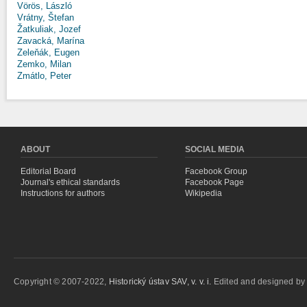
Vörös, László
Vrátny, Štefan
Žatkuliak, Jozef
Zavacká, Marína
Zeleňák, Eugen
Zemko, Milan
Zmátlo, Peter
ABOUT
SOCIAL MEDIA
Editorial Board
Facebook Group
Journal's ethical standards
Facebook Page
Instructions for authors
Wikipedia
Copyright © 2007-2022,
Historický ústav SAV, v. v. i.
Edited and designed b