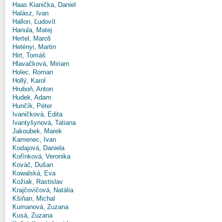
Haas Kianička, Daniel
Halász, Ivan
Hallon, Ľudovít
Hanula, Matej
Hertel, Maroš
Hetényi, Martin
Hirt, Tomáš
Hlavačková, Miriam
Holec, Roman
Hollý, Karol
Hruboň, Anton
Hudek, Adam
Hunčík, Péter
Ivaničková, Edita
Ivantyšynová, Tatiana
Jakoubek, Marek
Kamenec, Ivan
Kodajová, Daniela
Kořínková, Veronika
Kováč, Dušan
Kowalská, Eva
Kožiak, Rastislav
Krajčovičová, Natália
Kšiňan, Michal
Kumanová, Zuzana
Kusá, Zuzana