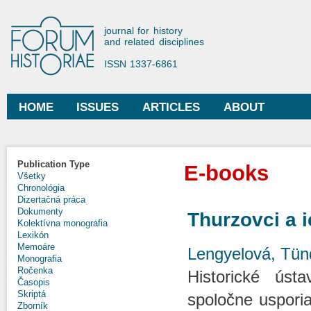
Ski
mai
Forum Historiae
journal for history
con
and related disciplines
ISSN 1337-6861
HOME
ISSUES
ARTICLES
ABOUT
Main menu
Publication Type
E-books
Všetky
Chronológia
Dizertačná práca
Dokumenty
Thurzovci a 
Kolektívna monografia
Lexikón
Memoáre
Lengyelová, Tün
Monografia
Ročenka
Historické úst
Časopis
Skriptá
spoločne usporia
Zborník