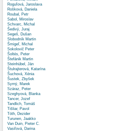
Roguľová, Jaroslava
Rošková, Daniela
Roubal, Petr
Sabol, Miroslav
Schvarc, Michal
Šedivý, Juraj
Segeš, Dušan
Slobodník Martin
Šmigeľ, Michal
Sokolovič Peter
Šoltés, Peter
Štefánik Martin
Steinhübel, Ján
Štulrajterová, Katarína
Šuchová, Xénia
Šustek, Zbyšek
Syrný, Marek
Száraz, Peter
Szeghyová, Blanka
Tancer, Jozef
Tandlich, Tomáš
Tišliar, Pavol
Tóth, Dezider
Turunen, Jaakko
Van Duin, Pieter C.
Vasiľová, Darina