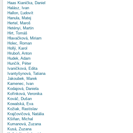
Haas Kianička, Daniel
Halász, Ivan
Hallon, Ľudovít
Hanula, Matej
Hertel, Maroš
Hetényi, Martin
Hirt, Tomáš
Hlavačková, Miriam
Holec, Roman
Hollý, Karol
Hruboň, Anton
Hudek, Adam
Hunčík, Péter
Ivaničková, Edita
Ivantyšynová, Tatiana
Jakoubek, Marek
Kamenec, Ivan
Kodajová, Daniela
Kořínková, Veronika
Kováč, Dušan
Kowalská, Eva
Kožiak, Rastislav
Krajčovičová, Natália
Kšiňan, Michal
Kumanová, Zuzana
Kusá, Zuzana