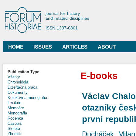
Ski
mai
Forum Historiae
journal for history
con
and related disciplines
ISSN 1337-6861
HOME
ISSUES
ARTICLES
ABOUT
Main menu
Publication Type
E-books
Všetky
Chronológia
Dizertačná práca
Dokumenty
Václav Chalo
Kolektívna monografia
Lexikón
otazníky česk
Memoáre
Monografia
první republi
Ročenka
Časopis
Skriptá
Ducháček, Milan
Zborník