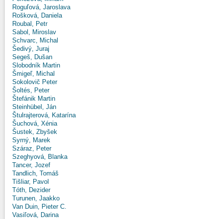
Roguľová, Jaroslava
Rošková, Daniela
Roubal, Petr
Sabol, Miroslav
Schvarc, Michal
Šedivý, Juraj
Segeš, Dušan
Slobodník Martin
Šmigeľ, Michal
Sokolovič Peter
Šoltés, Peter
Štefánik Martin
Steinhübel, Ján
Štulrajterová, Katarína
Šuchová, Xénia
Šustek, Zbyšek
Syrný, Marek
Száraz, Peter
Szeghyová, Blanka
Tancer, Jozef
Tandlich, Tomáš
Tišliar, Pavol
Tóth, Dezider
Turunen, Jaakko
Van Duin, Pieter C.
Vasiľová, Darina