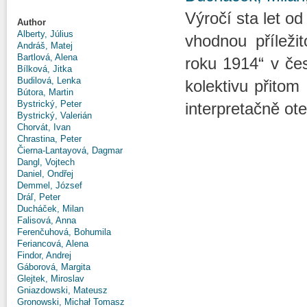
Výročí sta let o
Author
Alberty, Július
vhodnou příleži
Andráš, Matej
Bartlová, Alena
roku 1914“ v čes
Bílková, Jitka
Budilová, Lenka
kolektivu přitom
Bútora, Martin
Bystrický, Peter
interpretačně ot
Bystrický, Valerián
Chorvát, Ivan
Chrastina, Peter
Čierna-Lantayová, Dagmar
Dangl, Vojtech
Daniel, Ondřej
Demmel, József
Dráľ, Peter
Ducháček, Milan
Falisová, Anna
Ferenčuhová, Bohumila
Feriancová, Alena
Findor, Andrej
Gáborová, Margita
Glejtek, Miroslav
Gniazdowski, Mateusz
Gronowski, Michał Tomasz