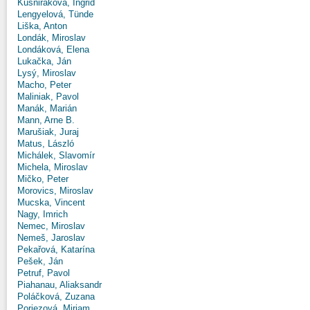
Kušniráková, Ingrid
Lengyelová, Tünde
Liška, Anton
Londák, Miroslav
Londáková, Elena
Lukačka, Ján
Lysý, Miroslav
Macho, Peter
Maliniak, Pavol
Manák, Marián
Mann, Arne B.
Marušiak, Juraj
Matus, László
Michálek, Slavomír
Michela, Miroslav
Mičko, Peter
Morovics, Miroslav
Mucska, Vincent
Nagy, Imrich
Nemec, Miroslav
Nemeš, Jaroslav
Pekařová, Katarína
Pešek, Ján
Petruf, Pavol
Piahanau, Aliaksandr
Poláčková, Zuzana
Poriezová, Miriam