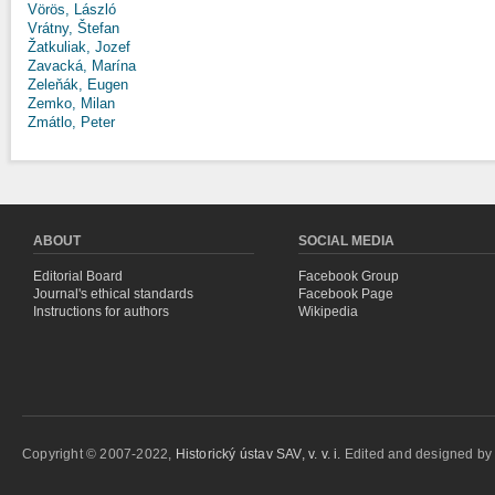
Vörös, László
Vrátny, Štefan
Žatkuliak, Jozef
Zavacká, Marína
Zeleňák, Eugen
Zemko, Milan
Zmátlo, Peter
ABOUT
SOCIAL MEDIA
Editorial Board
Facebook Group
Journal's ethical standards
Facebook Page
Instructions for authors
Wikipedia
Copyright © 2007-2022,
Historický ústav SAV, v. v. i.
Edited and designed b