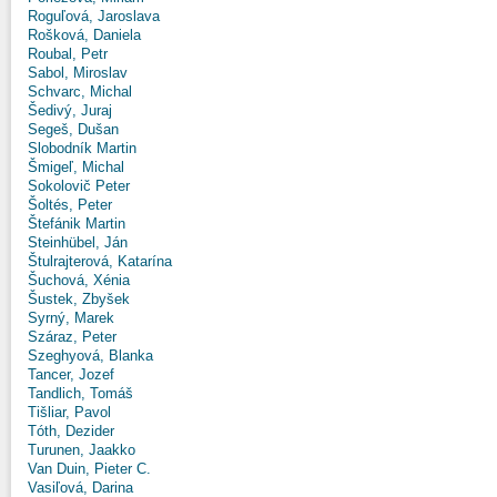
Roguľová, Jaroslava
Rošková, Daniela
Roubal, Petr
Sabol, Miroslav
Schvarc, Michal
Šedivý, Juraj
Segeš, Dušan
Slobodník Martin
Šmigeľ, Michal
Sokolovič Peter
Šoltés, Peter
Štefánik Martin
Steinhübel, Ján
Štulrajterová, Katarína
Šuchová, Xénia
Šustek, Zbyšek
Syrný, Marek
Száraz, Peter
Szeghyová, Blanka
Tancer, Jozef
Tandlich, Tomáš
Tišliar, Pavol
Tóth, Dezider
Turunen, Jaakko
Van Duin, Pieter C.
Vasiľová, Darina