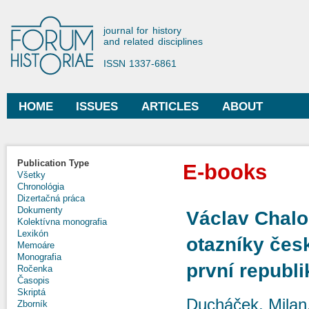
Ski
mai
Forum Historiae
journal for history
con
and related disciplines
ISSN 1337-6861
HOME
ISSUES
ARTICLES
ABOUT
Main menu
Publication Type
E-books
Všetky
Chronológia
Dizertačná práca
Dokumenty
Václav Chalo
Kolektívna monografia
Lexikón
otazníky česk
Memoáre
Monografia
první republi
Ročenka
Časopis
Skriptá
Ducháček, Milan
Zborník