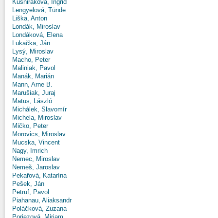
Kušniráková, Ingrid
Lengyelová, Tünde
Liška, Anton
Londák, Miroslav
Londáková, Elena
Lukačka, Ján
Lysý, Miroslav
Macho, Peter
Maliniak, Pavol
Manák, Marián
Mann, Arne B.
Marušiak, Juraj
Matus, László
Michálek, Slavomír
Michela, Miroslav
Mičko, Peter
Morovics, Miroslav
Mucska, Vincent
Nagy, Imrich
Nemec, Miroslav
Nemeš, Jaroslav
Pekařová, Katarína
Pešek, Ján
Petruf, Pavol
Piahanau, Aliaksandr
Poláčková, Zuzana
Poriezová, Miriam