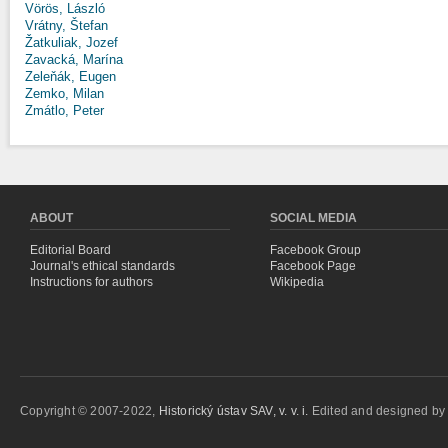
Vörös, László
Vrátny, Štefan
Žatkuliak, Jozef
Zavacká, Marína
Zeleňák, Eugen
Zemko, Milan
Zmátlo, Peter
ABOUT
SOCIAL MEDIA
Editorial Board
Facebook Group
Journal's ethical standards
Facebook Page
Instructions for authors
Wikipedia
Copyright © 2007-2022,
Historický ústav SAV, v. v. i.
Edited and designed b