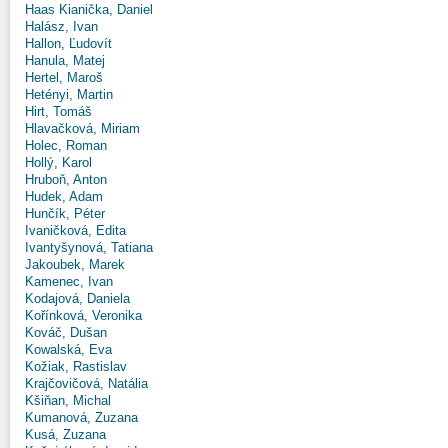
Haas Kianička, Daniel
Halász, Ivan
Hallon, Ľudovít
Hanula, Matej
Hertel, Maroš
Hetényi, Martin
Hirt, Tomáš
Hlavačková, Miriam
Holec, Roman
Hollý, Karol
Hruboň, Anton
Hudek, Adam
Hunčík, Péter
Ivaničková, Edita
Ivantyšynová, Tatiana
Jakoubek, Marek
Kamenec, Ivan
Kodajová, Daniela
Kořínková, Veronika
Kováč, Dušan
Kowalská, Eva
Kožiak, Rastislav
Krajčovičová, Natália
Kšiňan, Michal
Kumanová, Zuzana
Kusá, Zuzana