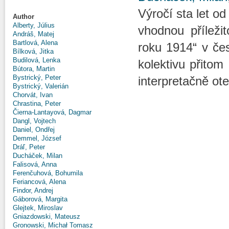
Výročí sta let o
Author
Alberty, Július
vhodnou příleži
Andráš, Matej
Bartlová, Alena
roku 1914“ v čes
Bílková, Jitka
Budilová, Lenka
kolektivu přitom
Bútora, Martin
Bystrický, Peter
interpretačně ot
Bystrický, Valerián
Chorvát, Ivan
Chrastina, Peter
Čierna-Lantayová, Dagmar
Dangl, Vojtech
Daniel, Ondřej
Demmel, József
Dráľ, Peter
Ducháček, Milan
Falisová, Anna
Ferenčuhová, Bohumila
Feriancová, Alena
Findor, Andrej
Gáborová, Margita
Glejtek, Miroslav
Gniazdowski, Mateusz
Gronowski, Michał Tomasz