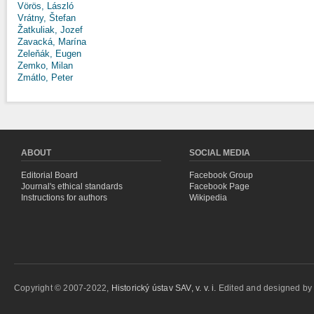
Vörös, László
Vrátny, Štefan
Žatkuliak, Jozef
Zavacká, Marína
Zeleňák, Eugen
Zemko, Milan
Zmátlo, Peter
ABOUT
SOCIAL MEDIA
Editorial Board
Facebook Group
Journal's ethical standards
Facebook Page
Instructions for authors
Wikipedia
Copyright © 2007-2022,
Historický ústav SAV, v. v. i.
Edited and designed b