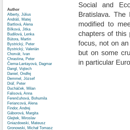
Social and Eco
Author
Bratislava. The
Alberty, Július
Andráš, Matej
modified to mee
Bartlová, Alena
Bílková, Jitka
chapters of this 
Budilová, Lenka
Bútora, Martin
focus, not on an
Bystrický, Peter
Bystrický, Valerián
but on some cru
Chorvát, Ivan
Chrastina, Peter
in particular Eur
Čierna-Lantayová, Dagmar
Dangl, Vojtech
Daniel, Ondřej
Demmel, József
Dráľ, Peter
Ducháček, Milan
Falisová, Anna
Ferenčuhová, Bohumila
Feriancová, Alena
Findor, Andrej
Gáborová, Margita
Glejtek, Miroslav
Gniazdowski, Mateusz
Gronowski, Michał Tomasz