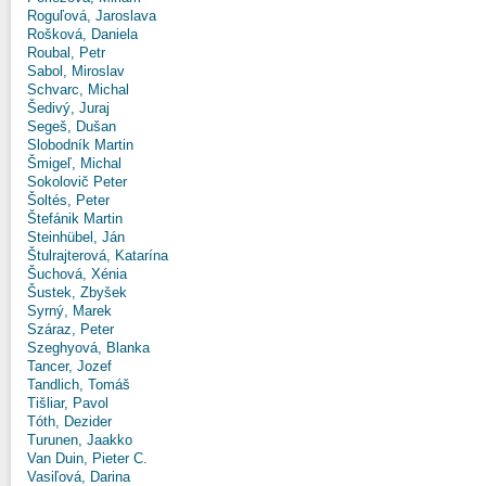
Roguľová, Jaroslava
Rošková, Daniela
Roubal, Petr
Sabol, Miroslav
Schvarc, Michal
Šedivý, Juraj
Segeš, Dušan
Slobodník Martin
Šmigeľ, Michal
Sokolovič Peter
Šoltés, Peter
Štefánik Martin
Steinhübel, Ján
Štulrajterová, Katarína
Šuchová, Xénia
Šustek, Zbyšek
Syrný, Marek
Száraz, Peter
Szeghyová, Blanka
Tancer, Jozef
Tandlich, Tomáš
Tišliar, Pavol
Tóth, Dezider
Turunen, Jaakko
Van Duin, Pieter C.
Vasiľová, Darina