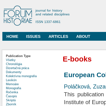
Ski
mai
Forum Historiae
journal for history
con
and related disciplines
ISSN 1337-6861
HOME
ISSUES
ARTICLES
ABOUT
Main menu
Publication Type
E-books
Všetky
Chronológia
Dizertačná práca
Dokumenty
European Col
Kolektívna monografia
Lexikón
Memoáre
Poláčková, Zuz
Monografia
Ročenka
This publication
Časopis
Skriptá
Institute of Euro
Zborník