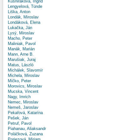
Kušniráková, Ingrid
Lengyelová, Tünde
Liška, Anton
Londák, Miroslav
Londáková, Elena
Lukačka, Ján
Lysý, Miroslav
Macho, Peter
Maliniak, Pavol
Manák, Marián
Mann, Arne B.
Marušiak, Juraj
Matus, László
Michálek, Slavomír
Michela, Miroslav
Mičko, Peter
Morovics, Miroslav
Mucska, Vincent
Nagy, Imrich
Nemec, Miroslav
Nemeš, Jaroslav
Pekařová, Katarína
Pešek, Ján
Petruf, Pavol
Piahanau, Aliaksandr
Poláčková, Zuzana
Poriezová, Miriam