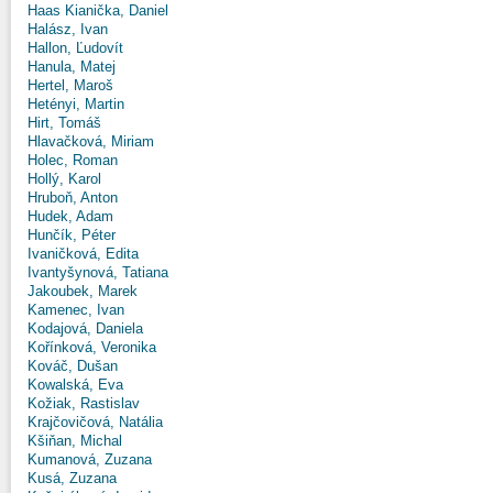
Haas Kianička, Daniel
Halász, Ivan
Hallon, Ľudovít
Hanula, Matej
Hertel, Maroš
Hetényi, Martin
Hirt, Tomáš
Hlavačková, Miriam
Holec, Roman
Hollý, Karol
Hruboň, Anton
Hudek, Adam
Hunčík, Péter
Ivaničková, Edita
Ivantyšynová, Tatiana
Jakoubek, Marek
Kamenec, Ivan
Kodajová, Daniela
Kořínková, Veronika
Kováč, Dušan
Kowalská, Eva
Kožiak, Rastislav
Krajčovičová, Natália
Kšiňan, Michal
Kumanová, Zuzana
Kusá, Zuzana