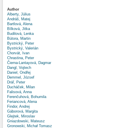
Author
Alberty, Július
Andráš, Matej
Bartlová, Alena
Bílková, Jitka
Budilová, Lenka
Bútora, Martin
Bystrický, Peter
Bystrický, Valerián
Chorvát, Ivan
Chrastina, Peter
Čierna-Lantayová, Dagmar
Dangl, Vojtech
Daniel, Ondřej
Demmel, József
Dráľ, Peter
Ducháček, Milan
Falisová, Anna
Ferenčuhová, Bohumila
Feriancová, Alena
Findor, Andrej
Gáborová, Margita
Glejtek, Miroslav
Gniazdowski, Mateusz
Gronowski, Michał Tomasz