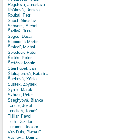
Roguľová, Jaroslava
Rošková, Daniela
Roubal, Petr
Sabol, Miroslav
Schvarc, Michal
Šedivý, Juraj
Segeš, Dušan
Slobodník Martin
Šmigeľ, Michal
Sokolovič Peter
Šoltés, Peter
Štefánik Martin
Steinhübel, Ján
Štulrajterová, Katarína
Šuchová, Xénia
Šustek, Zbyšek
Syrný, Marek
Száraz, Peter
Szeghyová, Blanka
Tancer, Jozef
Tandlich, Tomáš
Tišliar, Pavol
Tóth, Dezider
Turunen, Jaakko
Van Duin, Pieter C.
Vasiľová, Darina