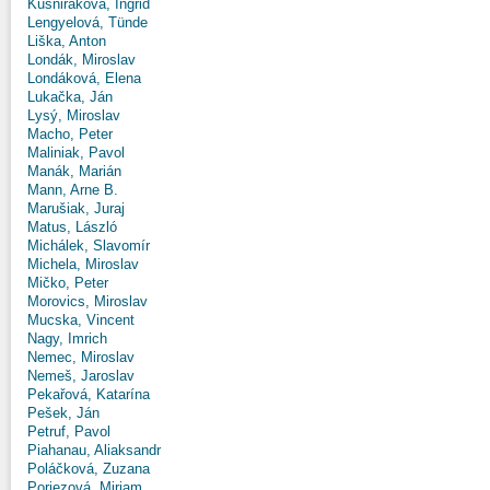
Kušniráková, Ingrid
Lengyelová, Tünde
Liška, Anton
Londák, Miroslav
Londáková, Elena
Lukačka, Ján
Lysý, Miroslav
Macho, Peter
Maliniak, Pavol
Manák, Marián
Mann, Arne B.
Marušiak, Juraj
Matus, László
Michálek, Slavomír
Michela, Miroslav
Mičko, Peter
Morovics, Miroslav
Mucska, Vincent
Nagy, Imrich
Nemec, Miroslav
Nemeš, Jaroslav
Pekařová, Katarína
Pešek, Ján
Petruf, Pavol
Piahanau, Aliaksandr
Poláčková, Zuzana
Poriezová, Miriam