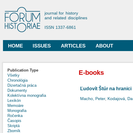
Ski
mai
Forum Historiae
journal for history
con
and related disciplines
ISSN 1337-6861
HOME
ISSUES
ARTICLES
ABOUT
Main menu
Publication Type
E-books
Všetky
Chronológia
Dizertačná práca
Ľudovít Štúr na hranic
Dokumenty
Kolektívna monografia
Macho, Peter
,
Kodajová, Da
Lexikón
Memoáre
Monografia
Ročenka
Časopis
Skriptá
Zborník