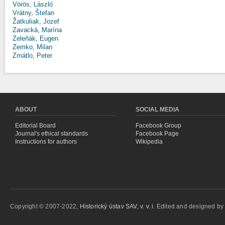
Vörös, László
Vrátny, Štefan
Žatkuliak, Jozef
Zavacká, Marína
Zeleňák, Eugen
Zemko, Milan
Zmátlo, Peter
ABOUT
SOCIAL MEDIA
Editorial Board
Facebook Group
Journal's ethical standards
Facebook Page
Instructions for authors
Wikipedia
Copyright © 2007-2022,
Historický ústav SAV, v. v. i.
Edited and designed b