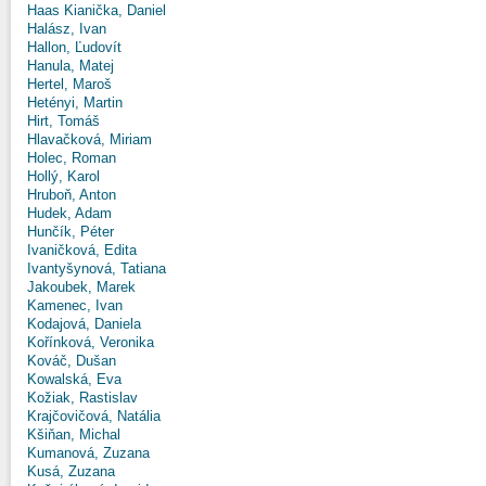
Haas Kianička, Daniel
Halász, Ivan
Hallon, Ľudovít
Hanula, Matej
Hertel, Maroš
Hetényi, Martin
Hirt, Tomáš
Hlavačková, Miriam
Holec, Roman
Hollý, Karol
Hruboň, Anton
Hudek, Adam
Hunčík, Péter
Ivaničková, Edita
Ivantyšynová, Tatiana
Jakoubek, Marek
Kamenec, Ivan
Kodajová, Daniela
Kořínková, Veronika
Kováč, Dušan
Kowalská, Eva
Kožiak, Rastislav
Krajčovičová, Natália
Kšiňan, Michal
Kumanová, Zuzana
Kusá, Zuzana