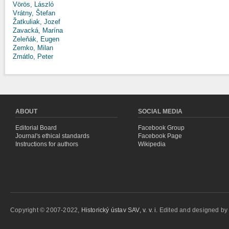
Vörös, László
Vrátny, Štefan
Žatkuliak, Jozef
Zavacká, Marína
Zeleňák, Eugen
Zemko, Milan
Zmátlo, Peter
ABOUT
SOCIAL MEDIA
Editorial Board
Facebook Group
Journal's ethical standards
Facebook Page
Instructions for authors
Wikipedia
Copyright © 2007-2022,
Historický ústav SAV, v. v. i.
Edited and designed b