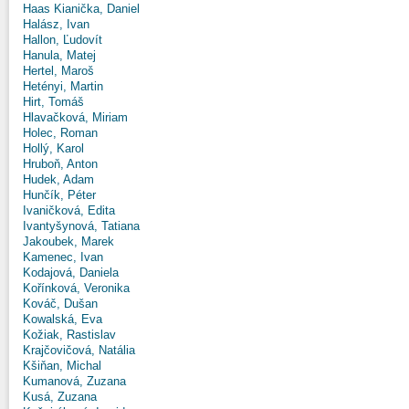
Haas Kianička, Daniel
Halász, Ivan
Hallon, Ľudovít
Hanula, Matej
Hertel, Maroš
Hetényi, Martin
Hirt, Tomáš
Hlavačková, Miriam
Holec, Roman
Hollý, Karol
Hruboň, Anton
Hudek, Adam
Hunčík, Péter
Ivaničková, Edita
Ivantyšynová, Tatiana
Jakoubek, Marek
Kamenec, Ivan
Kodajová, Daniela
Kořínková, Veronika
Kováč, Dušan
Kowalská, Eva
Kožiak, Rastislav
Krajčovičová, Natália
Kšiňan, Michal
Kumanová, Zuzana
Kusá, Zuzana