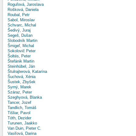
Roguľová, Jaroslava
Rošková, Daniela
Roubal, Petr
Sabol, Miroslav
Schvarc, Michal
Šedivý, Juraj
Segeš, Dušan
Slobodník Martin
Šmigeľ, Michal
Sokolovič Peter
Šoltés, Peter
Štefánik Martin
Steinhübel, Ján
Štulrajterová, Katarína
Šuchová, Xénia
Šustek, Zbyšek
Syrný, Marek
Száraz, Peter
Szeghyová, Blanka
Tancer, Jozef
Tandlich, Tomáš
Tišliar, Pavol
Tóth, Dezider
Turunen, Jaakko
Van Duin, Pieter C.
Vasiľová, Darina