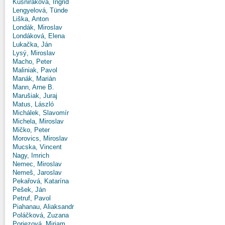
Kušniráková, Ingrid
Lengyelová, Tünde
Liška, Anton
Londák, Miroslav
Londáková, Elena
Lukačka, Ján
Lysý, Miroslav
Macho, Peter
Maliniak, Pavol
Manák, Marián
Mann, Arne B.
Marušiak, Juraj
Matus, László
Michálek, Slavomír
Michela, Miroslav
Mičko, Peter
Morovics, Miroslav
Mucska, Vincent
Nagy, Imrich
Nemec, Miroslav
Nemeš, Jaroslav
Pekařová, Katarína
Pešek, Ján
Petruf, Pavol
Piahanau, Aliaksandr
Poláčková, Zuzana
Poriezová, Miriam