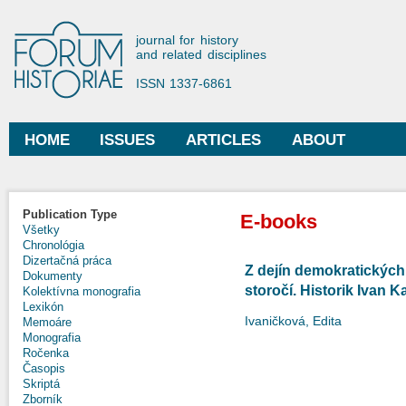
Ski
mai
Forum Historiae
journal for history
con
and related disciplines
ISSN 1337-6861
HOME
ISSUES
ARTICLES
ABOUT
Main menu
Publication Type
E-books
Všetky
Chronológia
Dizertačná práca
Z dejín demokratických
Dokumenty
storočí. Historik Ivan
Kolektívna monografia
Lexikón
Ivaničková, Edita
Memoáre
Monografia
Ročenka
Časopis
Skriptá
Zborník