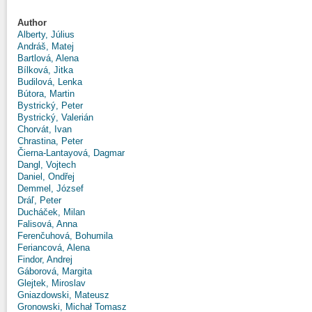
Author
Alberty, Július
Andráš, Matej
Bartlová, Alena
Bílková, Jitka
Budilová, Lenka
Bútora, Martin
Bystrický, Peter
Bystrický, Valerián
Chorvát, Ivan
Chrastina, Peter
Čierna-Lantayová, Dagmar
Dangl, Vojtech
Daniel, Ondřej
Demmel, József
Dráľ, Peter
Ducháček, Milan
Falisová, Anna
Ferenčuhová, Bohumila
Feriancová, Alena
Findor, Andrej
Gáborová, Margita
Glejtek, Miroslav
Gniazdowski, Mateusz
Gronowski, Michał Tomasz