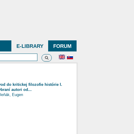
E-LIBRARY
FORUM
Search
h form
od do kritickej filozofie histórie I.
braní autori od...
leňák, Eugen