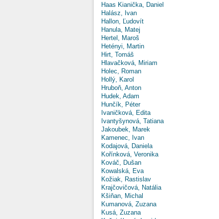
Haas Kianička, Daniel
Halász, Ivan
Hallon, Ľudovít
Hanula, Matej
Hertel, Maroš
Hetényi, Martin
Hirt, Tomáš
Hlavačková, Miriam
Holec, Roman
Hollý, Karol
Hruboň, Anton
Hudek, Adam
Hunčík, Péter
Ivaničková, Edita
Ivantyšynová, Tatiana
Jakoubek, Marek
Kamenec, Ivan
Kodajová, Daniela
Kořínková, Veronika
Kováč, Dušan
Kowalská, Eva
Kožiak, Rastislav
Krajčovičová, Natália
Kšiňan, Michal
Kumanová, Zuzana
Kusá, Zuzana