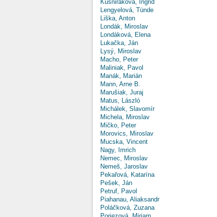
Kušniráková, Ingrid
Lengyelová, Tünde
Liška, Anton
Londák, Miroslav
Londáková, Elena
Lukačka, Ján
Lysý, Miroslav
Macho, Peter
Maliniak, Pavol
Manák, Marián
Mann, Arne B.
Marušiak, Juraj
Matus, László
Michálek, Slavomír
Michela, Miroslav
Mičko, Peter
Morovics, Miroslav
Mucska, Vincent
Nagy, Imrich
Nemec, Miroslav
Nemeš, Jaroslav
Pekařová, Katarína
Pešek, Ján
Petruf, Pavol
Piahanau, Aliaksandr
Poláčková, Zuzana
Poriezová, Miriam