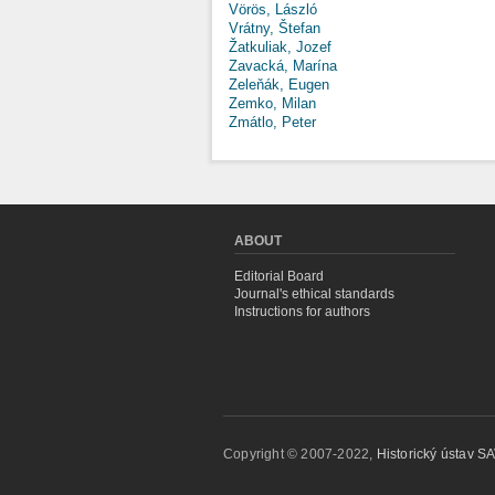
Vörös, László
Vrátny, Štefan
Žatkuliak, Jozef
Zavacká, Marína
Zeleňák, Eugen
Zemko, Milan
Zmátlo, Peter
ABOUT
Editorial Board
Journal's ethical standards
Instructions for authors
Copyright © 2007-2022,
Historický ústav SAV,