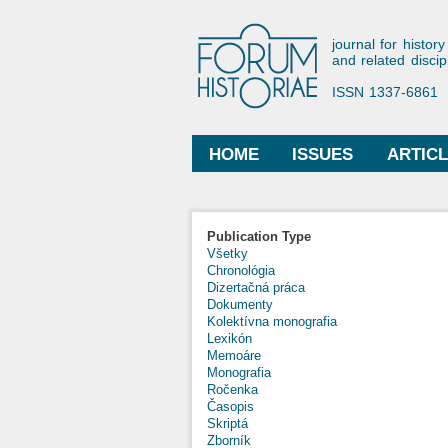
Forum His
journal for history
and related discip
ISSN 1337-6861
HOME
ISSUES
ARTIC
Main menu
Publication Type
Všetky
Chronológia
Dizertačná práca
Dokumenty
Kolektívna monografia
Lexikón
Memoáre
Monografia
Ročenka
Časopis
Skriptá
Zborník