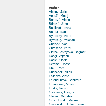
Author
Alberty, Július
Andráš, Matej
Bartlová, Alena
Bílková, Jitka
Budilová, Lenka
Bútora, Martin
Bystrický, Peter
Bystrický, Valerián
Chorvát, Ivan
Chrastina, Peter
Čierna-Lantayová, Dagmar
Dangl, Vojtech
Daniel, Ondřej
Demmel, József
Dráľ, Peter
Ducháček, Milan
Falisová, Anna
Ferenčuhová, Bohumila
Feriancová, Alena
Findor, Andrej
Gáborová, Margita
Glejtek, Miroslav
Gniazdowski, Mateusz
Gronowski, Michał Tomasz