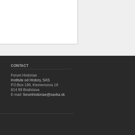
CONTACT
Forum Historiae
Institute od History, SAS
P.O.Box 198, Klemensova 19
814 99 Bratislava
E-mail:
forumhistoriae@savba.sk