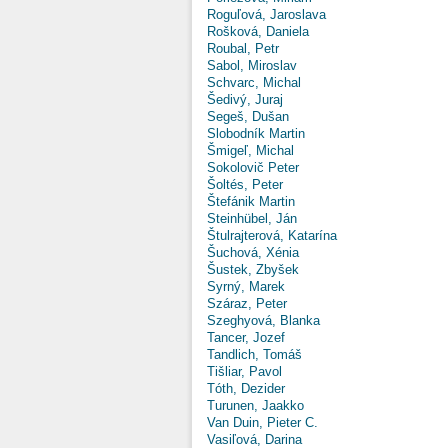
Roguľová, Jaroslava
Rošková, Daniela
Roubal, Petr
Sabol, Miroslav
Schvarc, Michal
Šedivý, Juraj
Segeš, Dušan
Slobodník Martin
Šmigeľ, Michal
Sokolovič Peter
Šoltés, Peter
Štefánik Martin
Steinhübel, Ján
Štulrajterová, Katarína
Šuchová, Xénia
Šustek, Zbyšek
Syrný, Marek
Száraz, Peter
Szeghyová, Blanka
Tancer, Jozef
Tandlich, Tomáš
Tišliar, Pavol
Tóth, Dezider
Turunen, Jaakko
Van Duin, Pieter C.
Vasiľová, Darina