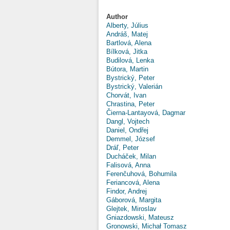
Author
Alberty, Július
Andráš, Matej
Bartlová, Alena
Bílková, Jitka
Budilová, Lenka
Bútora, Martin
Bystrický, Peter
Bystrický, Valerián
Chorvát, Ivan
Chrastina, Peter
Čierna-Lantayová, Dagmar
Dangl, Vojtech
Daniel, Ondřej
Demmel, József
Dráľ, Peter
Ducháček, Milan
Falisová, Anna
Ferenčuhová, Bohumila
Feriancová, Alena
Findor, Andrej
Gáborová, Margita
Glejtek, Miroslav
Gniazdowski, Mateusz
Gronowski, Michał Tomasz