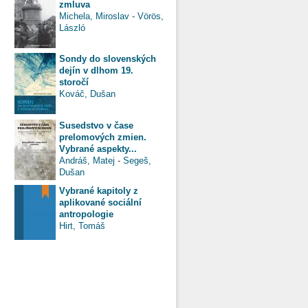
zmluva
Michela, Miroslav
-
Vörös,
László
Sondy do slovenských
dejín v dlhom 19.
storočí
Kováč, Dušan
Susedstvo v čase
prelomových zmien.
Vybrané aspekty...
Andráš, Matej
-
Segeš,
Dušan
Vybrané kapitoly z
aplikované sociální
antropologie
Hirt, Tomáš