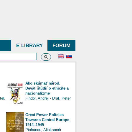
E-LIBRARY
FORUM
Search
h form
Ako skúmať národ.
Deväť štúdií o etnicite a
nacionalizme
tel,
Findor, Andrej
-
Dráľ, Peter
.
Great Power Policies
Towards Central Europe
1914–1945
Piahanau, Aliaksandr