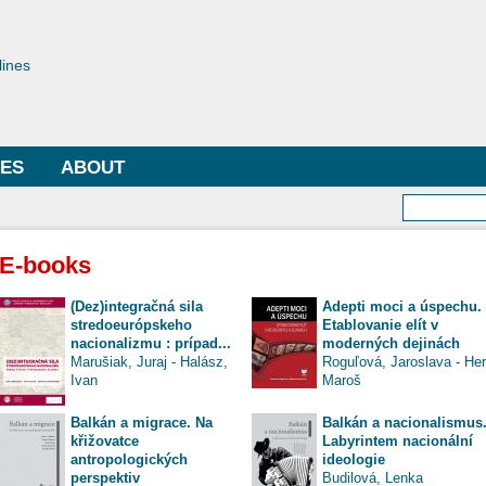
Skip to
main
toriae
content
lines
LES
ABOUT
Searc
E-books
(Dez)integračná sila
Adepti moci a úspechu.
stredoeurópskeho
Etablovanie elít v
nacionalizmu : prípad...
moderných dejinách
Marušiak, Juraj
-
Halász,
Roguľová, Jaroslava
-
Her
Ivan
Maroš
Balkán a migrace. Na
Balkán a nacionalismus
křižovatce
Labyrintem nacionální
antropologických
ideologie
perspektiv
Budilová, Lenka