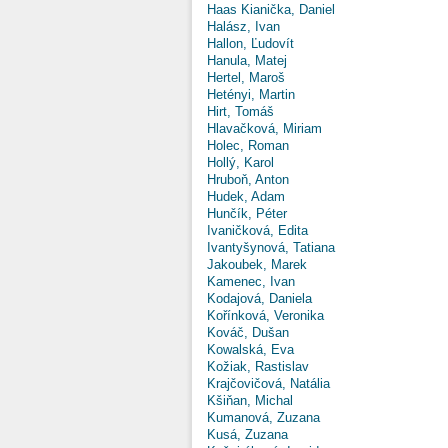
Haas Kianička, Daniel
Halász, Ivan
Hallon, Ľudovít
Hanula, Matej
Hertel, Maroš
Hetényi, Martin
Hirt, Tomáš
Hlavačková, Miriam
Holec, Roman
Hollý, Karol
Hruboň, Anton
Hudek, Adam
Hunčík, Péter
Ivaničková, Edita
Ivantyšynová, Tatiana
Jakoubek, Marek
Kamenec, Ivan
Kodajová, Daniela
Kořínková, Veronika
Kováč, Dušan
Kowalská, Eva
Kožiak, Rastislav
Krajčovičová, Natália
Kšiňan, Michal
Kumanová, Zuzana
Kusá, Zuzana