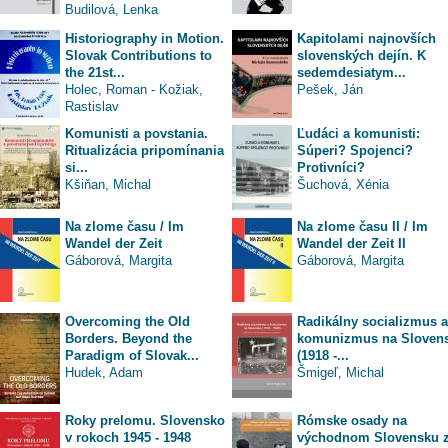
Budilová, Lenka
Historiography in Motion.
Kapitolami najnovších
Slovak Contributions to
slovenských dejín. K
the 21st...
sedemdesiatym...
Holec, Roman
-
Kožiak,
Pešek, Ján
Rastislav
Komunisti a povstania.
Ľudáci a komunisti:
Ritualizácia pripomínania
Súperi? Spojenci?
si...
Protivníci?
Kšiňan, Michal
Šuchová, Xénia
Na zlome času / Im
Na zlome času II / Im
Wandel der Zeit
Wandel der Zeit II
Gáborová, Margita
Gáborová, Margita
Overcoming the Old
Radikálny socializmus a
Borders. Beyond the
komunizmus na Sloven
Paradigm of Slovak...
(1918 -...
Hudek, Adam
Šmigeľ, Michal
Roky prelomu. Slovensko
Rómske osady na
v rokoch 1945 - 1948
východnom Slovensku 