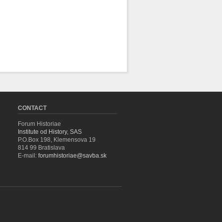
CONTACT
Forum Historiae
Institute od History, SAS
P.O.Box 198, Klemensova 19
814 99 Bratislava
E-mail:
forumhistoriae@savba.sk