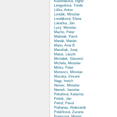
Kušniráková, Ingrid
Lengyelová, Tünde
Liška, Anton
Londák, Miroslav
Londáková, Elena
Lukačka, Ján
Lysý, Miroslav
Macho, Peter
Maliniak, Pavol
Manák, Marián
Mann, Arne B.
Marušiak, Juraj
Matus, László
Michálek, Slavomír
Michela, Miroslav
Mičko, Peter
Morovics, Miroslav
Mucska, Vincent
Nagy, Imrich
Nemec, Miroslav
Nemeš, Jaroslav
Pekařová, Katarína
Pešek, Ján
Petruf, Pavol
Piahanau, Aliaksandr
Poláčková, Zuzana
Poriezová, Miriam