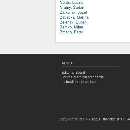
Vörös, László
Vrátny, Štefan
Žatkuliak, Jozef
Zavacká, Marína
Zeleňák, Eugen
Zemko, Milan
Zmátlo, Peter
ABOUT
Editorial Board
Journal's ethical standards
Instructions for authors
Copyright © 2007-2022,
Historický ústav SAV,