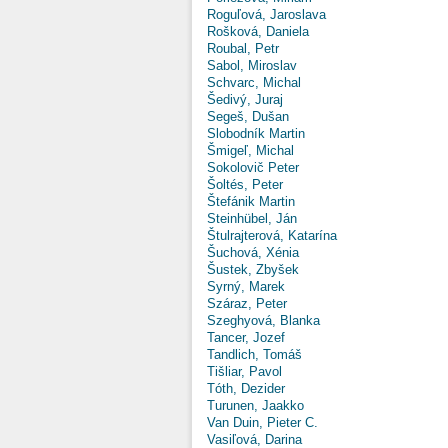
Roguľová, Jaroslava
Rošková, Daniela
Roubal, Petr
Sabol, Miroslav
Schvarc, Michal
Šedivý, Juraj
Segeš, Dušan
Slobodník Martin
Šmigeľ, Michal
Sokolovič Peter
Šoltés, Peter
Štefánik Martin
Steinhübel, Ján
Štulrajterová, Katarína
Šuchová, Xénia
Šustek, Zbyšek
Syrný, Marek
Száraz, Peter
Szeghyová, Blanka
Tancer, Jozef
Tandlich, Tomáš
Tišliar, Pavol
Tóth, Dezider
Turunen, Jaakko
Van Duin, Pieter C.
Vasiľová, Darina