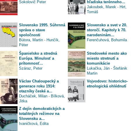
Sokolovič Peter
hľadiska terénneho...
Jakoubek, Marek
-
Hirt,
Tomáš
Slovensko 1995. Súhrnná
Slovensko a svet v 20.
správa o stave
storočí. Kapitoly k 70.
spoločnosti
narodeninám...
Bútora, Martin
-
Hunčík,
Ferenčuhová, Bohumila
Péter
Španielsko a stredná
Stredoveké mesto ako
Európa. Minulosť a
miesto stretnutí a
prítomnosť...
komunikácie
Száraz, Peter
Lukačka, Ján
-
Štefánik
Martin
Václav Chaloupecký a
Vojvodovo: historicko-
generace roku 1914:
etnologická ohlédnutí
otazníky české a...
Ducháček, Milan
-
Bílková,
Jitka
Z dejín demokratických a
totalitných režimov na
Slovensku a...
Ivaničková, Edita