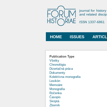
Forum His
journal for history
and related discip
ISSN 1337-6861
HOME
ISSUES
ARTIC
Main menu
Publication Type
Všetky
Chronológia
Dizertačná práca
Dokumenty
Kolektívna monografia
Lexikón
Memoáre
Monografia
Ročenka
Časopis
Skriptá
Zborník