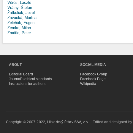
Vörös, László
Vrátny, Štefan
Žatkuliak, Jozef
Zavacká, Marína
Zeleňák, Eugen
Zemko, Milan
Zmátlo, Peter
ABOUT
SOCIAL MEDIA
Editorial Board
Facebook Group
Journal's ethical standards
Facebook Page
Instructions for authors
Wikipedia
Copyright © 2007-2022,
Historický ústav SAV, v. v. i.
Edited and designed b