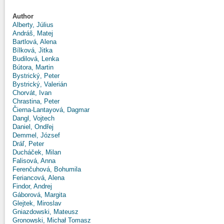
Author
Alberty, Július
Andráš, Matej
Bartlová, Alena
Bílková, Jitka
Budilová, Lenka
Bútora, Martin
Bystrický, Peter
Bystrický, Valerián
Chorvát, Ivan
Chrastina, Peter
Čierna-Lantayová, Dagmar
Dangl, Vojtech
Daniel, Ondřej
Demmel, József
Dráľ, Peter
Ducháček, Milan
Falisová, Anna
Ferenčuhová, Bohumila
Feriancová, Alena
Findor, Andrej
Gáborová, Margita
Glejtek, Miroslav
Gniazdowski, Mateusz
Gronowski, Michał Tomasz