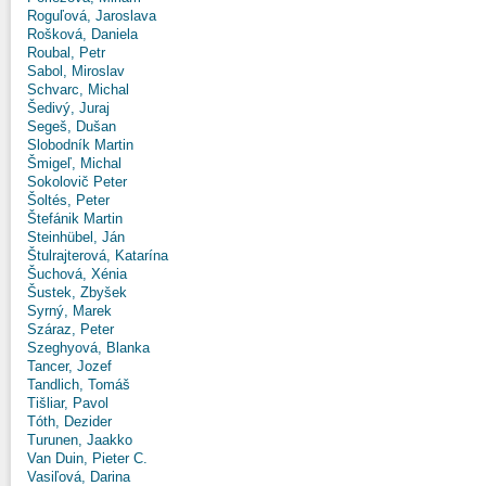
Roguľová, Jaroslava
Rošková, Daniela
Roubal, Petr
Sabol, Miroslav
Schvarc, Michal
Šedivý, Juraj
Segeš, Dušan
Slobodník Martin
Šmigeľ, Michal
Sokolovič Peter
Šoltés, Peter
Štefánik Martin
Steinhübel, Ján
Štulrajterová, Katarína
Šuchová, Xénia
Šustek, Zbyšek
Syrný, Marek
Száraz, Peter
Szeghyová, Blanka
Tancer, Jozef
Tandlich, Tomáš
Tišliar, Pavol
Tóth, Dezider
Turunen, Jaakko
Van Duin, Pieter C.
Vasiľová, Darina