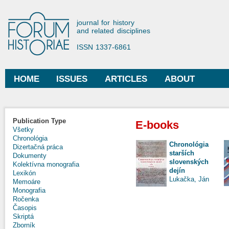
Ski
mai
Forum Historiae
journal for history
con
and related disciplines
ISSN 1337-6861
HOME
ISSUES
ARTICLES
ABOUT
Main menu
Publication Type
E-books
Všetky
Chronológia
Chronológia
Dizertačná práca
starších
Dokumenty
slovenských
Kolektívna monografia
dejín
Lexikón
Lukačka, Ján
Memoáre
Monografia
Ročenka
Časopis
Skriptá
Zborník