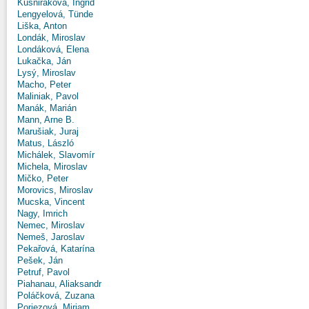
Kušniráková, Ingrid
Lengyelová, Tünde
Liška, Anton
Londák, Miroslav
Londáková, Elena
Lukačka, Ján
Lysý, Miroslav
Macho, Peter
Maliniak, Pavol
Manák, Marián
Mann, Arne B.
Marušiak, Juraj
Matus, László
Michálek, Slavomír
Michela, Miroslav
Mičko, Peter
Morovics, Miroslav
Mucska, Vincent
Nagy, Imrich
Nemec, Miroslav
Nemeš, Jaroslav
Pekařová, Katarína
Pešek, Ján
Petruf, Pavol
Piahanau, Aliaksandr
Poláčková, Zuzana
Poriezová, Miriam