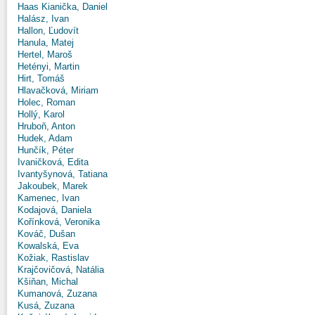
Haas Kianička, Daniel
Halász, Ivan
Hallon, Ľudovít
Hanula, Matej
Hertel, Maroš
Hetényi, Martin
Hirt, Tomáš
Hlavačková, Miriam
Holec, Roman
Hollý, Karol
Hruboň, Anton
Hudek, Adam
Hunčík, Péter
Ivaničková, Edita
Ivantyšynová, Tatiana
Jakoubek, Marek
Kamenec, Ivan
Kodajová, Daniela
Kořínková, Veronika
Kováč, Dušan
Kowalská, Eva
Kožiak, Rastislav
Krajčovičová, Natália
Kšiňan, Michal
Kumanová, Zuzana
Kusá, Zuzana