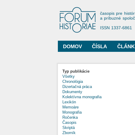
Forum His
časopis pre histór
a príbuzné spolo
ISSN 1337-6861
DOMOV
ČÍSLA
ČLÁNK
Hlavné menu
Typ publikácie
Všetky
Chronológia
Dizertačná práca
Dokumenty
Kolektívna monografia
Lexikón
Memoáre
Monografia
Ročenka
Časopis
Skriptá
Zborník