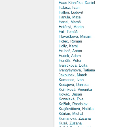
Haas Kianička, Daniel
Halász, Ivan
Hallon, Ľudovít
Hanula, Matej
Hertel, Maroš
Hetényi, Martin
Hirt, Tomáš
Hlavačková, Miriam
Holec, Roman
Hollý, Karol
Hruboň, Anton
Hudek, Adam
Hunčík, Péter
Ivaničková, Edita
Ivantyšynová, Tatiana
Jakoubek, Marek
Kamenec, Ivan
Kodajová, Daniela
Kořínková, Veronika
Kováč, Dušan
Kowalská, Eva
Kožiak, Rastislav
Krajčovičová, Natália
Kšiňan, Michal
Kumanová, Zuzana
Kusá, Zuzana