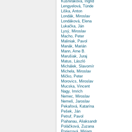
Kušniráková, Ingrid
Lengyelová, Tünde
Liška, Anton
Londák, Miroslav
Londáková, Elena
Lukačka, Ján
Lysý, Miroslav
Macho, Peter
Maliniak, Pavol
Manák, Marián
Mann, Arne B.
Marušiak, Juraj
Matus, László
Michálek, Slavomír
Michela, Miroslav
Mičko, Peter
Morovics, Miroslav
Mucska, Vincent
Nagy, Imrich
Nemec, Miroslav
Nemeš, Jaroslav
Pekařová, Katarína
Pešek, Ján
Petruf, Pavol
Piahanau, Aliaksandr
Poláčková, Zuzana
Poriezová, Miriam