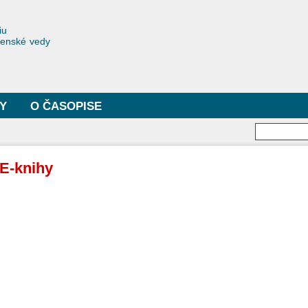
Skočiť
na
toriae
iu
hlavný
čenské vedy
obsah
Y
O ČASOPISE
Vyhľa
E-knihy