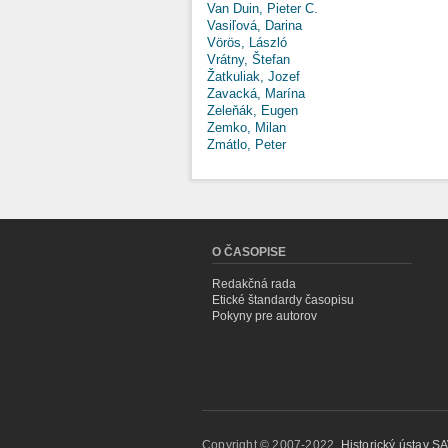
Van Duin, Pieter C.
Vasiľová, Darina
Vörös, László
Vrátny, Štefan
Žatkuliak, Jozef
Zavacká, Marína
Zeleňák, Eugen
Zemko, Milan
Zmátlo, Peter
O ČASOPISE
Redakčná rada
Etické štandardy časopisu
Pokyny pre autorov
Copyright © 2007-2022,
Historický ústav SAV,