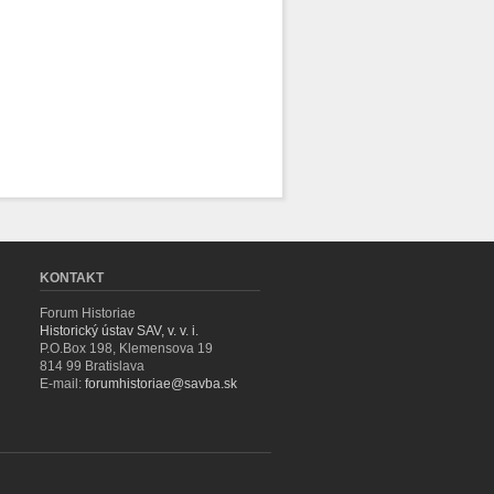
KONTAKT
Forum Historiae
Historický ústav SAV, v. v. i.
P.O.Box 198, Klemensova 19
814 99 Bratislava
E-mail:
forumhistoriae@savba.sk