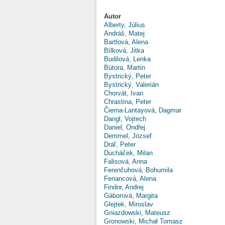
Autor
Alberty, Július
Andráš, Matej
Bartlová, Alena
Bílková, Jitka
Budilová, Lenka
Bútora, Martin
Bystrický, Peter
Bystrický, Valerián
Chorvát, Ivan
Chrastina, Peter
Čierna-Lantayová, Dagmar
Dangl, Vojtech
Daniel, Ondřej
Demmel, József
Dráľ, Peter
Ducháček, Milan
Falisová, Anna
Ferenčuhová, Bohumila
Feriancová, Alena
Findor, Andrej
Gáborová, Margita
Glejtek, Miroslav
Gniazdowski, Mateusz
Gronowski, Michał Tomasz