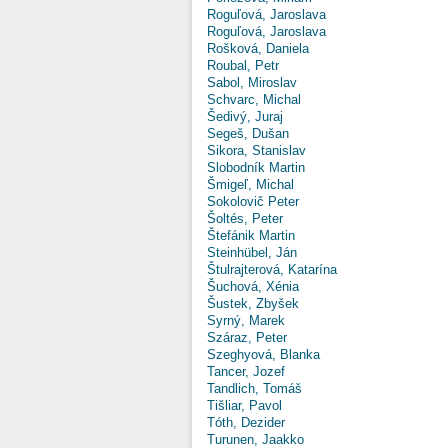
Roguľová, Jaroslava
Roguľová, Jaroslava
Rošková, Daniela
Roubal, Petr
Sabol, Miroslav
Schvarc, Michal
Šedivý, Juraj
Segeš, Dušan
Sikora, Stanislav
Slobodník Martin
Šmigeľ, Michal
Sokolovič Peter
Šoltés, Peter
Štefánik Martin
Steinhübel, Ján
Štulrajterová, Katarína
Šuchová, Xénia
Šustek, Zbyšek
Syrný, Marek
Száraz, Peter
Szeghyová, Blanka
Tancer, Jozef
Tandlich, Tomáš
Tišliar, Pavol
Tóth, Dezider
Turunen, Jaakko