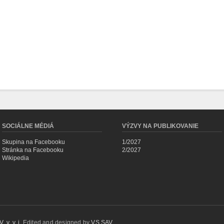
SOCIÁLNE MÉDIÁ
VÝZVY NA PUBLIKOVANIE
Skupina na Facebooku
1/2027
Stránka na Facebooku
2/2027
Wikipedia
 v. v. i.
Edited and designed by
VS SAV
.