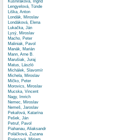
Kušniráková, Ingrid
Lengyelová, Tünde
Liška, Anton
Londák, Miroslav
Londáková, Elena
Lukačka, Ján
Lysý, Miroslav
Macho, Peter
Maliniak, Pavol
Manák, Marián
Mann, Arne B.
Marušiak, Juraj
Matus, László
Michálek, Slavomír
Michela, Miroslav
Mičko, Peter
Morovics, Miroslav
Mucska, Vincent
Nagy, Imrich
Nemec, Miroslav
Nemeš, Jaroslav
Pekařová, Katarína
Pešek, Ján
Petruf, Pavol
Piahanau, Aliaksandr
Poláčková, Zuzana
Poriezová, Miriam