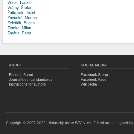
Vörös, László
Vrátny, Štefan
Žatkuliak, Jozef
Zavacká, Marína
Zeleňák, Eugen
Zemko, Milan
Zmátlo, Peter
ABOUT
SOCIAL MEDIA
Editorial Board
Facebook Group
Journal's ethical standards
Facebook Page
Instructions for authors
Wikipedia
Copyright © 2007-2022,
Historický ústav SAV, v. v. i.
Edited and designed b