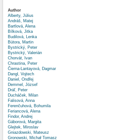
Author
Alberty, Július
Andráš, Matej
Bartlová, Alena
Bílková, Jitka
Budilová, Lenka
Bútora, Martin
Bystrický, Peter
Bystrický, Valerián
Chorvát, Ivan
Chrastina, Peter
Čierna-Lantayová, Dagmar
Dangl, Vojtech
Daniel, Ondřej
Demmel, József
Dráľ, Peter
Ducháček, Milan
Falisová, Anna
Ferenčuhová, Bohumila
Feriancová, Alena
Findor, Andrej
Gáborová, Margita
Glejtek, Miroslav
Gniazdowski, Mateusz
Gronowski, Michał Tomasz