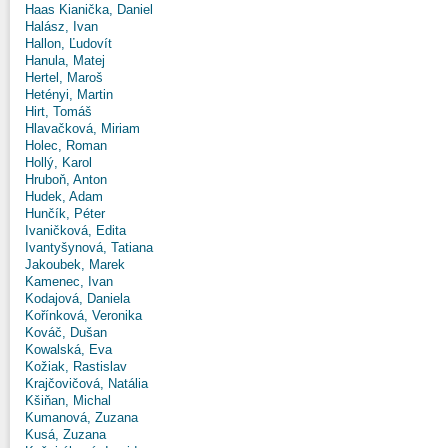
Haas Kianička, Daniel
Halász, Ivan
Hallon, Ľudovít
Hanula, Matej
Hertel, Maroš
Hetényi, Martin
Hirt, Tomáš
Hlavačková, Miriam
Holec, Roman
Hollý, Karol
Hruboň, Anton
Hudek, Adam
Hunčík, Péter
Ivaničková, Edita
Ivantyšynová, Tatiana
Jakoubek, Marek
Kamenec, Ivan
Kodajová, Daniela
Kořínková, Veronika
Kováč, Dušan
Kowalská, Eva
Kožiak, Rastislav
Krajčovičová, Natália
Kšiňan, Michal
Kumanová, Zuzana
Kusá, Zuzana