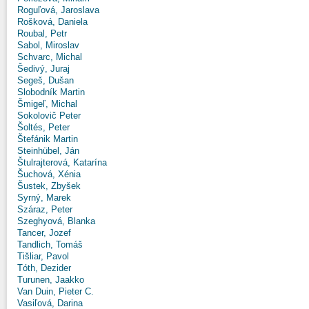
Roguľová, Jaroslava
Rošková, Daniela
Roubal, Petr
Sabol, Miroslav
Schvarc, Michal
Šedivý, Juraj
Segeš, Dušan
Slobodník Martin
Šmigeľ, Michal
Sokolovič Peter
Šoltés, Peter
Štefánik Martin
Steinhübel, Ján
Štulrajterová, Katarína
Šuchová, Xénia
Šustek, Zbyšek
Syrný, Marek
Száraz, Peter
Szeghyová, Blanka
Tancer, Jozef
Tandlich, Tomáš
Tišliar, Pavol
Tóth, Dezider
Turunen, Jaakko
Van Duin, Pieter C.
Vasiľová, Darina