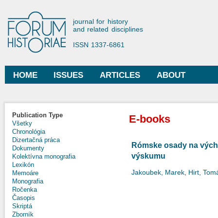
Ski
mai
Forum Historiae
journal for history
con
and related disciplines
ISSN 1337-6861
HOME
ISSUES
ARTICLES
ABOUT
Main menu
Publication Type
E-books
Všetky
Chronológia
Dizertačná práca
Rómske osady na vých
Dokumenty
výskumu
Kolektívna monografia
Lexikón
Jakoubek, Marek
,
Hirt, Tom
Memoáre
Monografia
Ročenka
Časopis
Skriptá
Zborník